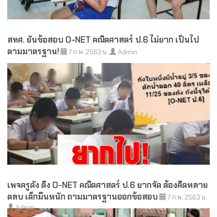
สทศ. ยันข้อสอบ O-NET คณิตศาสตร์ ป.6 ไม่ยาก เป็นไป
ตามมาตรฐาน!
7 ก.พ. 2563 น.
Admin
เพจครูดัง ติง O-NET คณิตศาสตร์ ป.6 ยากจัด ต้องคิดหลาย
ตลบ เด็กมึนหนัก ถามมาตรฐานออกข้อสอบ
7 ก.พ. 2563 น.
Admin