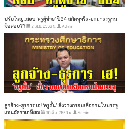
ปรับใหญ่..สอบ ‘ครูผู้ช่วย’ ปี64 สกัดทุจริต-ยกมาตรฐาน
ข้อสอบ??
2 เม.ย. 2563 น.
Admin
ลูกจ้าง-ธุรการ เฮ! ‘ครูตั้น’ สั่งวางกรอบเลือกคนในบรรจุ
แทนอัตราเกษียณ
30 มี.ค. 2563 น.
Admin