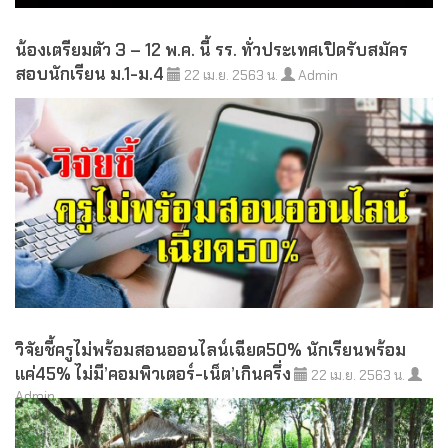
น้องเตรียมตัว 3 – 12 พ.ค. นี้ รร. ทั่วประเทศเปิดรับสมัคร
สอบนักเรียน ม.1-ม.4
22 เม.ย. 2563 น.
Admin
วิจัยชี้ครูไม่พร้อมสอนออนไลน์เฉียด50% นักเรียนพร้อม
แค่45% ไม่มี’คอมพิวเตอร์-เน็ต’เกินครึ่ง
22 เม.ย. 2563 น.
Admin