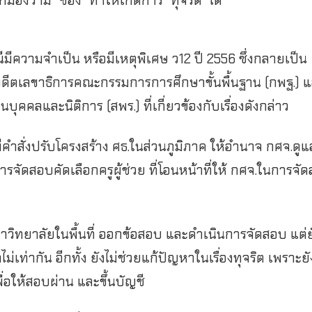
งว่ามี “ช่อง” ทำให้เกิดการ “ทุจริต” ได้
ีมีความจำเป็น หรือมีเหตุพิเศษ ว12 ปี 2556 ซึ่งกลายเป็น
 อดีตเลขาธิการคณะกรรมการการศึกษาขั้นพื้นฐาน (กพฐ.) 
คลและนิติการ (สพร.) ที่เกี่ยวข้องกับเรื่องดังกล่าว
คำสั่งปรับโครงสร้าง ศธ.ในส่วนภูมิภาค ให้อำนาจ กศจ.ดู
จัดสอบคัดเลือกครูผู้ช่วย ที่โอนหน้าที่ให้ กศจ.ในการจั
” มหาวิทยาลัยในพื้นที่ ออกข้อสอบ และดำเนินการจัดสอบ แต่ย
ม่เท่ากัน อีกทั้ง ยังไม่ช่วยแก้ปัญหาในเรื่องทุจริต เพราะยั
่อให้สอบผ่าน และขึ้นบัญชี