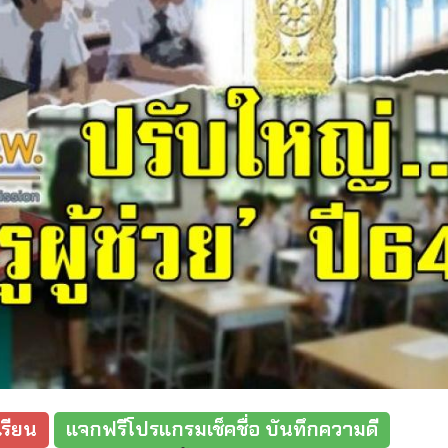
รียน
แจกฟรีโปรแกรมเช็คชื่อ บันทึกความดี