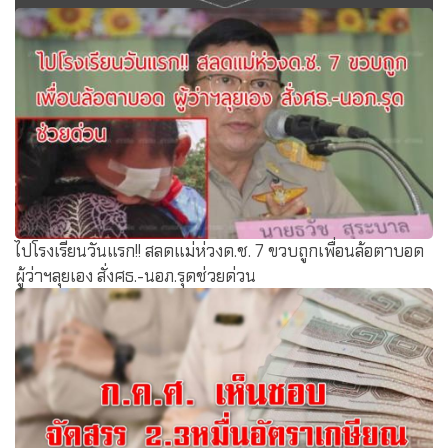
สถานี ก.ค.ศ. (15 พ.ค.60) ก.ค.ศ. จัดประชาพิจารณ์เกณฑ์
ประเมินวิทยฐานะก่อนประกาศใช้
ไปโรงเรียนวันแรก!! สลดแม่ห่วงด.ช. 7 ขวบถูกเพื่อนล้อตาบอด
ผู้ว่าฯลุยเอง สั่งศธ.-นอภ.รุดช่วยด่วน