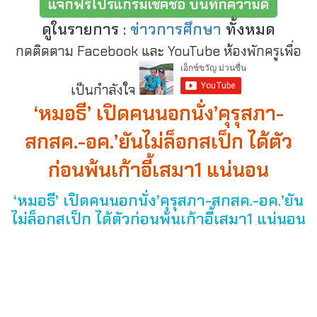
แจกฟรีโปรแกรมเช็คชื่อ บันทึกความดี
ดูในรายการ :
ข่าวการศึกษา
ทั้งหมด
กดติดตาม Facebook และ YouTube ห้องพักครูเพื่อ
เป็นกำลังใจ
‘หมอธี’ เปิดคนนอกนั่ง’คุรุสภา-
สกสค.-อค.’ยันไม่ล็อกสเป็ก ได้ตัว
ก่อนพ้นเก้าอี้เสมา1 แน่นอน
‘หมอธี’ เปิดคนนอกนั่ง’คุรุสภา-สกสค.-อค.’ยัน
ไม่ล็อกสเป็ก ได้ตัวก่อนพ้นเก้าอี้เสมา1 แน่นอน