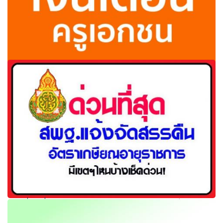
ครม.อุดหนุนเงินเดือนครูเอกชน 750บาทต่อเดือนช่วยลดภา
ระรร.เอกชนดูแลนร.กว่า2ล้าน
ด่วนที่สุด ที่ ศธ 04009/ว5456 จัดสรรคืนอัตราเกษียณอายุ
ราชการ มีเขตฯไหนบ้างเช็คด่วน!!!