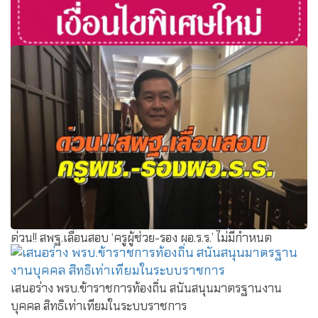
สั่งสพฐ.ออกเกณฑ์รับนร.เงื่อนไขพิเศษใหม่ ชี้กติกาเดิมเปิดช่อง
ทุจริต เพราะตัดสินใจโดยไม่กี่คน
ด่วน!! สพฐ.เลื่อนสอบ ‘ครูผู้ช่วย-รอง ผอ.ร.ร.’ ไม่มีกำหนด
เสนอร่าง พรบ.ข้าราชการท้องถิ่น สนันสนุนมาตรฐานงาน
บุคคล สิทธิเท่าเทียมในระบบราชการ