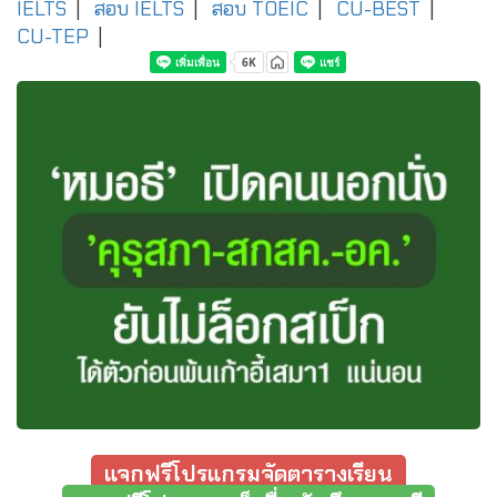
IELTS
|
สอบ IELTS
|
สอบ TOEIC
|
CU-BEST
|
CU-TEP
|
แจกฟรีโปรแกรมจัดตารางเรียน