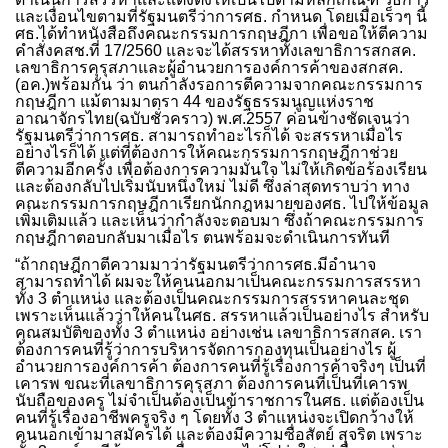
และเงื่อนไขตามที่รัฐมนตรีว่าการศธ. กำหนด โดยเมื่อเร็วๆ นี้
ศธ.ได้ทำหนังสือถึงคณะกรรมการกฤษฎีกา เพื่อขอให้ตีความ
คำสั่งคสช.ที่ 17/2560 และจะได้สรรหาทั้งเลขาธิการสกสค.
เลขาธิการคุรุสภาและผู้อำนวยการองค์การค้าของสกสค.
(อค.)พร้อมกัน ว่า ตนกำลังรอการตีความจากคณะกรรมการ
กฤษฎีกา แม้ตามมาตรา 44 ของรัฐธรรมนูญแห่งราช
อาณาจักรไทย(ฉบับชั่วคราว) พ.ศ.2557 ค่อนข้างชัดเจนว่า
รัฐมนตรีว่าการศธ. สามารถทำอะไรก็ได้ จะสรรหาเมื่อไร
อย่างไรก็ได้ แต่ที่ต้องการให้คณะกรรมการกฤษฎีกาช่วย
ตีความอีกครั้ง เพื่อต้องการความมั่นใจ ไม่ให้เกิดข้อร้องเรียน
และต้องกลับไปเริ่มนับหนึ่งใหม่ ไม่ดี ซึ่งล่าสุดทราบว่า ทาง
คณะกรรมการกฤษฎีกาเรียกนักกฎหมายของศธ. ไปให้ข้อมูล
เพิ่มเติมแล้ว และเห็นว่ากำลังจะตอบมา ซึ่งถ้าคณะกรรมการ
กฤษฎีกาตอบกลับมาเมื่อไร ตนพร้อมจะดำเนินการทันที
“ถ้ากฤษฎีกาตีความมาว่ารัฐมนตรีว่าการศธ.มีอำนาจ
สามารถทำได้ ผมจะให้คนนอกมาเป็นคณะกรรมการสรรหา
ทั้ง 3 ตำแหน่ง และต้องเป็นคณะกรรมการสรรหาคนละชุด
เพราะเห็นแล้วว่าให้คนในศธ. สรรหาแล้วเป็นอย่างไร สำหรับ
คุณสมบัติของทั้ง 3 ตำแหน่ง อย่างเช่น เลขาธิการสกสค. เรา
ต้องการคนที่รู้ว่าการบริหารจัดการกองทุนเป็นอย่างไร ผู้
อำนวยการองค์การค้า ต้องการคนที่รู้เรื่องการค้าจริงๆ เป็นที่
เคารพ ขณะที่เลขาธิการคุรุสภา ต้องการคนที่เป็นที่เคารพ
นับถือของครู ไม่จำเป็นต้องเป็นข้าราชการในศธ. แต่ต้องเป็น
คนที่รู้เรื่องอาชีพครูจริง ๆ โดยทั้ง 3 ตำแหน่งจะเปิดกว้างให้
คนนอกเข้ามาสมัครได้ และต้องมีความซื่อสัตย์ สุจริต เพราะ