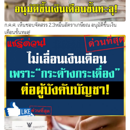
ก.ค.ศ. เห็นชอบจัดสรร 2.3หมื่นอัตราเกษียณ อนุมัติขึ้นเงิน
เดือนขั้นทะลุ!
ไม่เลื่อนเงินเดือน เพราะ“กระด้างกระเดื่อง” ต่อผู้บังคับบัญชา