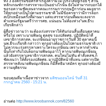
ทั้ง 3 องค์กรมีข้อครหาเรื่องความไม่โปร่งใสอยู่เรื่อย ๆ ส่วน
หลักเกณฑ์การสรรหาจะเป็นอย่างไรนั้น ยังไม่สามารถบอกได้
ขอรอความชัดเจนจากคณะกรรมการกฤษฎีกาก่อน ผมอยาก
ให้ทุกอย่างเป็นไปตามธรรมชาติ ไม่มีข้อครหาว่ามีการล็อก
สเป็กเหมือนครั้งที่ผ่านมา แต่จะสรรหาก่อนที่ผมจะลงจาก
ตำแหน่งรัฐมนตรีว่าการศธ. แน่นอน ไม่ต้องห่วง”นพ.ธีระ
เกียรติกล่าว
ผู้สื่อข่าวถามว่า จะต้องเร่งสรรหาให้ทันก่อนสิ้นเดือนตุลาคม
หรือไม่ เพราะนายพิษณุ ตุลสุข รองปลัดศธ. ปฏิบัติหน้าที่
เลขาธิการสกสค. จะเกษียณอายุราชการวันที่ 30 ตุลาคมนี้
นพ.ธีระเกียรติ กล่าวว่า ทุกอย่างต้องเป็นไปตามธรรมชาติ เรา
ไม่ควรจะเร่งสรรหาเพราะใครจะเกษียณ เพราะหากทำเช่น
นั้นก็เท่ากับไปบล็อกนายพิษณุเอาไว้ หากนายพิษณุเกษียณ
แล้วยังสรรหาเลขาธิการสกสค. คนใหม่ไม่ทัน คำสั่งคสช.ก็
ชัดเจนว่า ให้ตั้งรองปลัดศธ. มาปฏิบัติหน้าที่แทน แต่หากเปิด
สรรหาหลังนายพิษณุเกษียณ ก็มีสิทธิมาสมัคร ทุกอย่างต้องมี
ความยุติธรรม
ขอบคุณที่มาเนื้อหาข่าวจาก
มติชนออนไลน์ วันที่ 31
กรกฎาคม 2560 - 15:21 น.
อ่านต่อ
http://www.kroobannok.com/82560