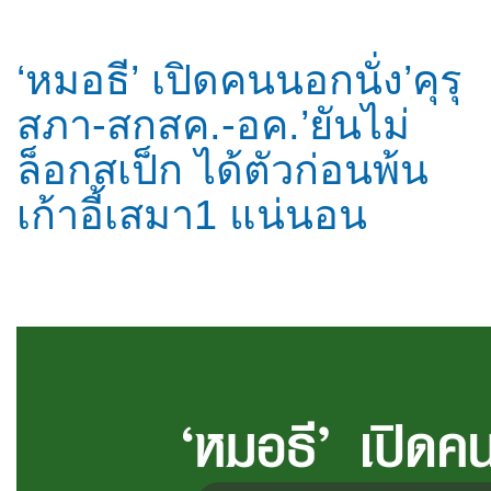
‘หมอธี’ เปิดคนนอกนั่ง’คุรุ
สภา-สกสค.-อค.’ยันไม่
ล็อกสเป็ก ได้ตัวก่อนพ้น
เก้าอี้เสมา1 แน่นอน