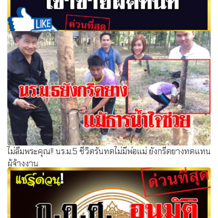
กมว.เล็งปรับปรุงกฎจรรยาบรรณครู "กั๊กวิชาเพื่อสอนพิเศษ-
เล่นไลน์เล่นเฟสจีบเด็กนร."เข้าข่ายผิดทันที
ไม่ลืมพระคุณ!! นร.ม.5 ชีวิตรันทดไม่มีพ่อแม่ ยังกรีดยางทดแทน
ผู้จ้างงาน