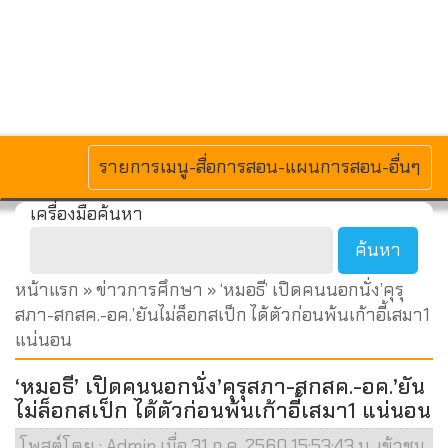
MENU
รายการเมนู-สื่อการสอน-แผนการสอน-อื่นๆ
เครื่องมือค้นหา
หน้าแรก
»
ข่าวการศึกษา
» ‘หมอธี’ เปิดคนนอกนั่ง’คุรุ
สภา-สกสค.-อค.’ยันไม่ล็อกสเป็ก ได้ตัวก่อนพ้นเก้าอี้เสมา1
แน่นอน
‘หมอธี’ เปิดคนนอกนั่ง’คุรุสภา-สกสค.-อค.’ยัน
ไม่ล็อกสเป็ก ได้ตัวก่อนพ้นเก้าอี้เสมา1 แน่นอน
โพสต์โดย : Admin เมื่อ 31 ก.ค. 2560 15:53:43 น. เข้าชม