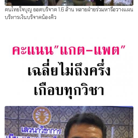
คนไทยใจบุญ ยอดบริจาค 1.6 ล้าน หลายฝ่ายร่วมหารือวางแผน
บริหารเงินบริจาคน้องคิว
คะแนน"แกต-แพต"เฉลี่ยไม่ถึงครึ่งเกือบทุกวิชา ย้ำเปิดให้ยื่น
คำร้องขอดูกระดาษคำตอบ 20-22 เม.ย.นี้