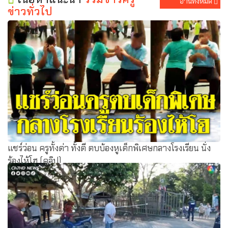
อ่านทั้งหมด
ข่าวทั่วไป
แชร์ว่อน ครูทั้งด่า ทั้งตี ตบบ้องหูเด็กพิเศษกลางโรงเรียน นั่ง
ร้องไห้โฮ (คลิป)