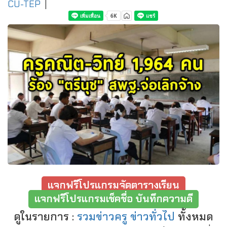
CU-TEP
|
แจกฟรีโปรแกรมจัดตารางเรียน
แจกฟรีโปรแกรมเช็คชื่อ บันทึกความดี
ดูในรายการ :
รวมข่าวครู ข่าวทั่วไป
ทั้งหมด