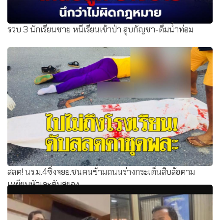
รวบ 3 นักเรียนชาย หนีเรียนเข้าป่า สูบกัญชา-ดื่มน้ำท่อม
สลด! นร.ม.4ซิ่งจยย.ชนคนข้ามถนนร่างกระเด็นสิบล้อตาม
เหยียบหัวเละดับสยอง