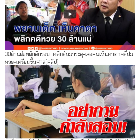
รุมประณามนักเรียน! พฤติกรรมสุดทราม ป่วนครูจนเสียสติ
30ล้านส่อพลิกอีกรอบ!! คดีกลับมาระอุ-เจอคนเห็นคาตาคลี่ปม
หวย-เตรียมขึ้นศาล(คลิป)