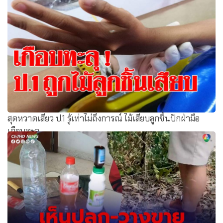
สุดหวาดเสียว ป.1 รู้เท่าไม่ถึงการณ์ ไม้เสียบลูกชิ้นปักฝ่ามือ
เกือบทะลุ