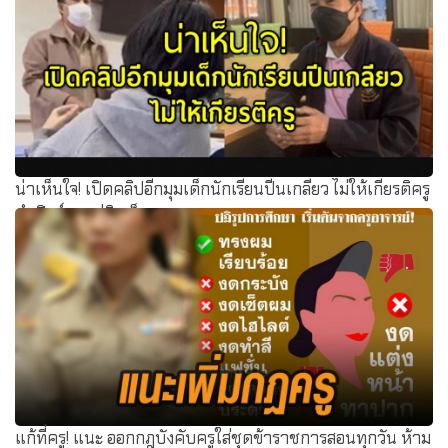
น่าเห็นใจ! เปิดคลิปอีกมุมเด็กนักเรียนปีนเกลียว ไม่ให้เกียรติครู
ทำฟิวส์ขาดขู่ยิงเด็ก
แก้ที่ครู! แนะ ออกกฎบังคับครูใส่ชุดข้าราชการสอนทุกวัน ห้าม