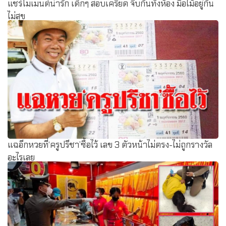
แชร์โมเมนต์น่ารัก เด็กๆ สอบเครียด จีบกันทั้งห้อง มือไม้อยู่กัน
ไม่สุข
แฉอีกหวยที่‘ครูปรีชา’ซื้อไว้ เลข 3 ตัวหน้าไม่ตรง-ไม่ถูกรางวัล
อะไรเลย