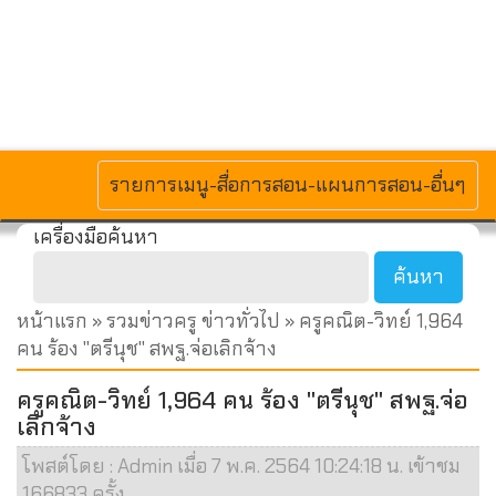
MENU
รายการเมนู-สื่อการสอน-แผนการสอน-อื่นๆ
เครื่องมือค้นหา
หน้าแรก
»
รวมข่าวครู ข่าวทั่วไป
» ครูคณิต-วิทย์ 1,964
คน ร้อง "ตรีนุช" สพฐ.จ่อเลิกจ้าง
ครูคณิต-วิทย์ 1,964 คน ร้อง "ตรีนุช" สพฐ.จ่อ
เลิกจ้าง
โพสต์โดย : Admin เมื่อ 7 พ.ค. 2564 10:24:18 น. เข้าชม
166833 ครั้ง