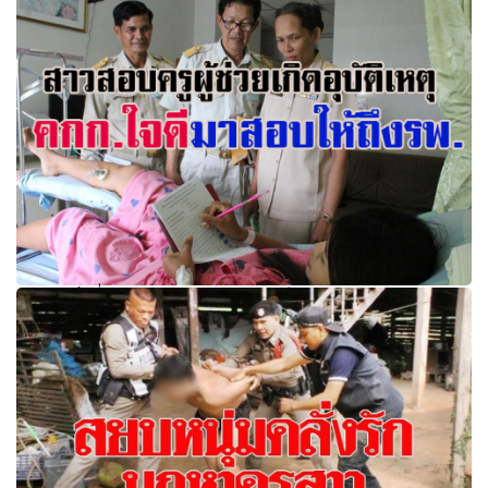
ตร.เปิดวงจรปิดล่าตัว
ตามมาถึงที่!! สาวสอบครูผู้ช่วยนครศรีฯ เกิดอุบัติเหตุหวิดอด
สอบสัมภาษณ์ คกก.ใจดีมาสอบให้ถึงรพ.