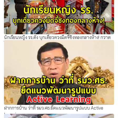
นักเรียนหญิง รร.ดัง บุกเดี่ยวควงมีดจี้ชิงทองกลางห้าง! กวาด
ได้ 43 เส้น
ฝากการบ้าน ว่าที่ รมว.ศธ.ยึดแนวพัฒนารูปแบบ Active
Learning