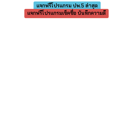
แจกฟรีโปรแกรม ปพ.5 ล่าสุด
แจกฟรีโปรแกรมเช็คชื่อ บันทึกความดี