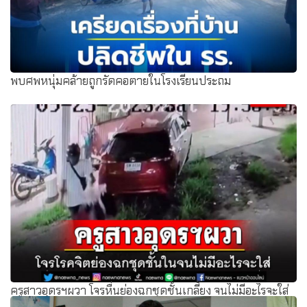
พบศพหนุ่มคล้ายถูกรัดคอตายในโรงเรียนประถม
ครูสาวอุดรฯผวา โจรหื่นย่องฉกชุดชั้นเกลี้ยง จนไม่มีอะไรจะใส่