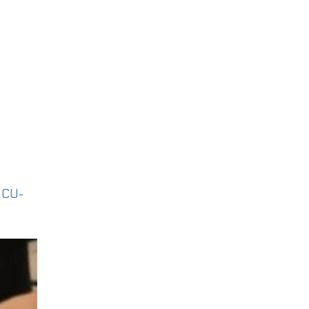
|
CU-