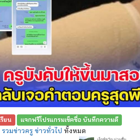
รียน
แจกฟรีโปรแกรมเช็คชื่อ บันทึกความดี
:
รวมข่าวครู ข่าวทั่วไป
ทั้งหมด