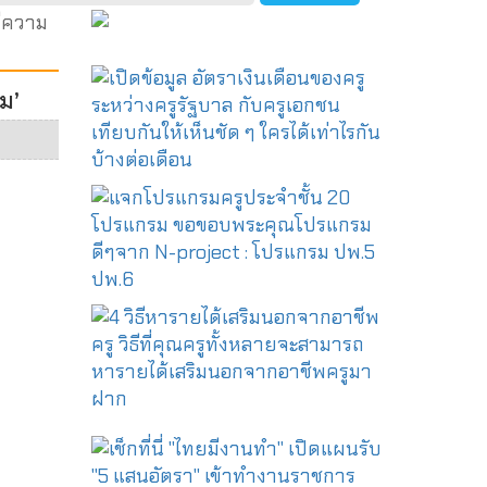
มีความ
ม’