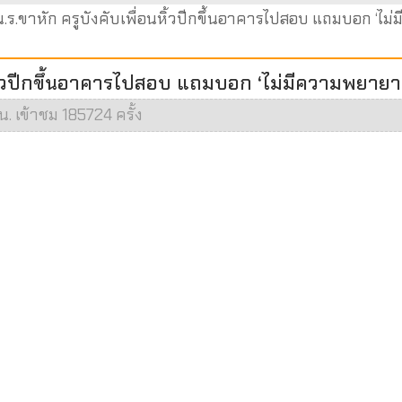
น.ร.ขาหัก ครูบังคับเพื่อนหิ้วปีกขึ้นอาคารไปสอบ แถมบอก ‘ไม่
อนหิ้วปีกขึ้นอาคารไปสอบ แถมบอก ‘ไม่มีความพยายา
น. เข้าชม 185724 ครั้ง