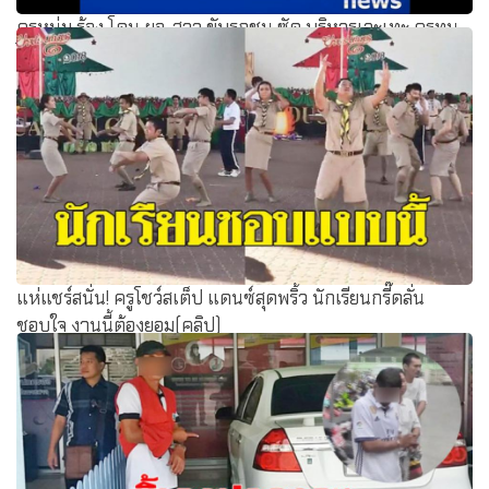
ครูหนุ่ม ร้อง โดน ผอ. สาว ขับรถชน ซัด บริหารเละเทะ ครูทน
ไม่ไหวขอย้ายเกือบทั้ง รร.
แห่แชร์สนั่น! ครูโชว์สเต็ป แดนซ์สุดพริ้ว นักเรียนกรี๊ดลั่น
ชอบใจ งานนี้ต้องยอม(คลิป)