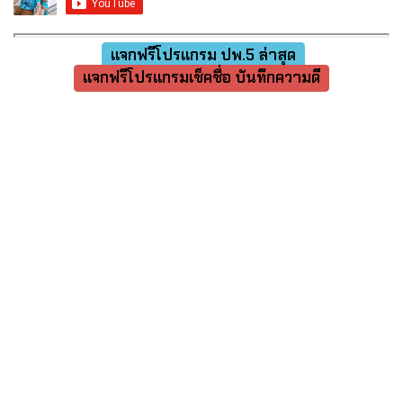
แจกฟรีโปรแกรม ปพ.5 ล่าสุด
แจกฟรีโปรแกรมเช็คชื่อ บันทึกความดี