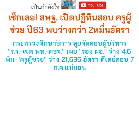
เป็นกำลังใจ
เช็กเลย! สพฐ. เปิดปฏิทินสอบ ครูผู้
ช่วย ปี63 พบว่างกว่า 2หมื่นอัตรา
กระทรวงศึกษาธิการ ลุยจัดสอบผู้บริหาร
"ร.ร.-เขต พท.-ศธจ." เผย "รอง ผอ." ว่าง 4.6
พัน-"ครูผู้ช่วย" ว่าง 21,636 อัตรา ดีเดย์สอบ 7
ก.ค.แน่นอน