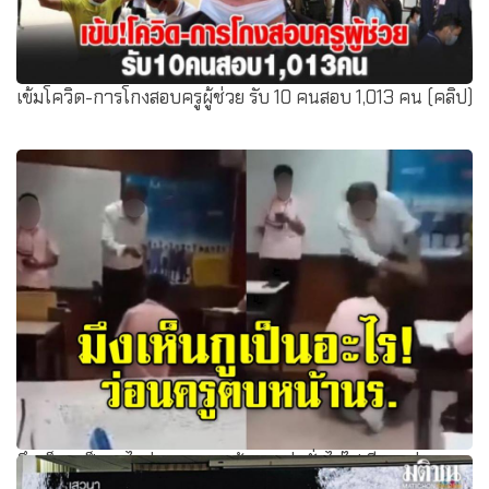
เข้มโควิด-การโกงสอบครูผู้ช่วย รับ 10 คนสอบ 1,013 คน (คลิป)
มึงเห็นกูเป็นอะไร!ว่อนครูตบหน้านร. ด่าลั่นไล่ไปเรียกแม่