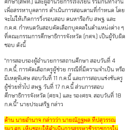
ศึกษา(สพท.) และผู้อำนวยการโรงเรียน ร่วมกันทำงาน
เพื่อสรรหาบุคลากร ดำเนินการสอนตามที่กำหนด โดย
จะไม่ให้เกิดการวิ่งรอบสอบ ตนหารือกับ สพฐ. และ
ก.ค.ศ. กำหนดวันสอบคัดเลือกบุคคลในตำแหน่งต่าง ๆ
ที่คณะกรรมการศึกษาธิการจังหวัด (กศจ.) เป็นผู้รับผิด
ชอบ ดังนี้
"การสอบรองผู้อำนวยการสถานศึกษา สอบวันที่ 4
ก.ค.นี้, การคัดเลือกครูผู้ช่วย กรณีที่มีความจำเป็น หรือ
มีเหตุพิเศษ สอบวันที่ 11 ก.ค.นี้ และการสอบแข่งขันครู
ผู้ช่วยทั่วไป สพฐ. วันที่ 17 ก.ค.นี้ ส่วนการสอบ
ศึกษาธิการจังหวัด (ศธจ.) และ รองศธจ. สอบวันที่ 18
ก.ค.นี้" นายประเสริฐ กล่าว
ด้าน นายอำนาจ กล่าวว่า นายณัฏฐพล ทีปสุวรรณ
รมว.ศธ. เห็นชอบให้ดำเนินการสรรหาข้าราชการใน