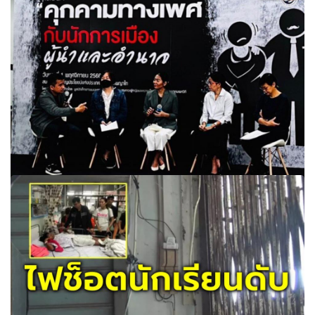
ยังน่าห่วง! ปัญหาคุกคามทางเพศ ผู้กระทำเป็น ครู-นักการ
เมือง เพิ่มขึ้น เหยื่ออายุน้อยสุด 4 ขวบ