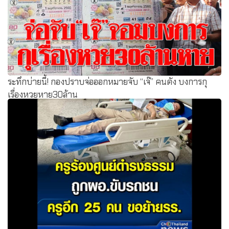
ระทึกบ่ายนี้! กองปราบจ่อออกหมายจับ “เจ๊” คนดัง บงการกุ
เรื่องหวยหาย30ล้าน