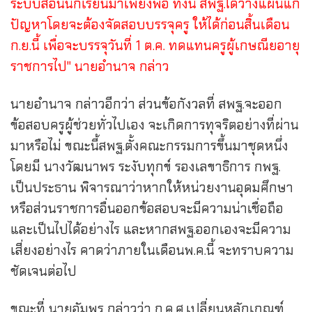
ระบบสอนนักเรียนมาเพียงพอ ทั้งนี้ สพฐ.ได้วางแผนแก้
ปัญหาโดยจะต้องจัดสอบบรรจุครู ให้ได้ก่อนสิ้นเดือน
ก.ย.นี้ เพื่อจะบรรจุวันที่ 1 ต.ค. ทดแทนครูผู้เกษณียอายุ
ราชการไป" นายอำนาจ กล่าว
นายอำนาจ กล่าวอีกว่า ส่วนข้อกังวลที่ สพฐ.จะออก
ข้อสอบครูผู้ช่วยทั่วไปเอง จะเกิดการทุจริตอย่างที่ผ่าน
มาหรือไม่ ขณะนี้สพฐ.ตั้งคณะกรรมการขึ้นมาชุดหนึ่ง
โดยมี
นางวัฒนาพร ระงับทุกข์
รองเลขาธิการ กพฐ.
เป็นประธาน พิจารณาว่าหากให้หน่วยงานอุดมศึกษา
หรือส่วนราชการอื่นออกข้อสอบจะมีความน่าเชื่อถือ
และเป็นไปได้อย่างไร และหากสพฐ.ออกเองจะมีความ
เสี่ยงอย่างไร คาดว่าภายในเดือนพ.ค.นี้ จะทราบความ
ชัดเจนต่อไป
ขณะที่ นายอัมพร กล่าวว่า ก.ค.ศ.เปลี่ยนหลักเกณฑ์