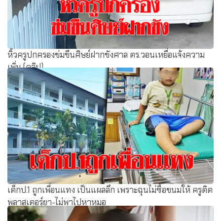
หิ้วครูปกครองข่มขืนศิษย์ฝากขังศาล ตร.วอนเหยื่อแจ้งความ
เพิ่ม (คลิป)
เด็กป.1 ถูกเพื่อนแทง เป็นแผลลึก เพราะฉุนไม่ซื้อขนมให้ ครูติด
พลาสเตอร์ยา-ไม่พาไปหาหมอ