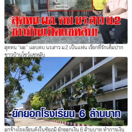
สุดทน “ผอ.” แอบคบ นร.สาว ม.2 เป็นแฟน เรียกที่รักเต็มปาก
ชาวบ้านโชว์แชทลับ
ลูกจ้างโรงเรียนดังในชัยภูมิ ยักยอกเงิน 6 ล้านบาท ทำการเงิน