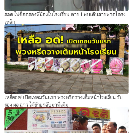
สลด ไฟช็อตสองพี่น้องในโรงเรียน ตาย 1 พบเดินสายพาดโครง
เหล็ก
เหลืออด! เปิดเทอมวันแรก พวงหรีดวางเต็มหน้าโรงเรียน รับ
รอง ผอ.ฉาว ได้ย้ายกลับมาที่เดิม