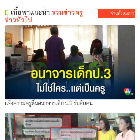
เนื้อหาแนะนำ
รวมข่าวครู
อ่านทั้งหมด
ข่าวทั่วไป
แจ้งความครูหื่นอนาจารเด็ก ป.3 รับสิบคน