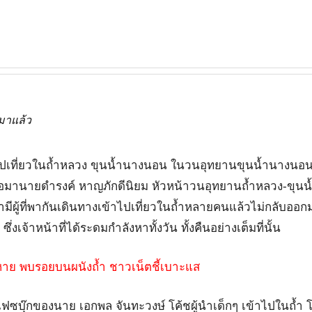
มาแล้ว
าไปเที่ยวในถ้ำหลวง ขุนน้ำนางนอน ในวนอุทยานขุนน้ำนางนอ
นมา ต่อมานายดำรงค์ หาญภักดีนิยม หัวหน้าวนอุทยานถ้ำหลวง-ขุน
ว่ามีผู้ที่พากันเดินทางเข้าไปเที่ยวในถ้ำหลายคนแล้วไม่กลับออก
จ้าหน้าที่ได้ระดมกำลังหาทั้งวัน ทั้งคืนอย่างเต็มที่นั้น
ญหาย พบรอยบนผนังถ้ำ ชาวเน็ตชี้เบาะแส
เฟซบุ๊กของนาย เอกพล จันทะวงษ์ โค้ชผู้นำเด็กๆ เข้าไปในถ้ำ