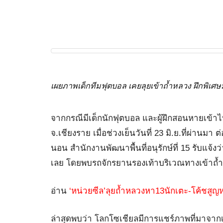
เผยภาพเด็กทีมฟุตบอล เคยลุยเข้าถ้ำหลวง ฝึกพิเศษ
จากกรณีมีเด็กนักฟุตบอล และผู้ฝึกสอนหายเข้
จ.เชียงราย เมื่อช่วงเย็นวันที่ 23 มิ.ย.ที่ผ่า
นอน สำนักงานพัฒนาพื้นที่อนุรักษ์ที่ 15 รับแจ้ง
เลย โดยพบรถจักรยานรองเท้าบริเวณทางเข้าถ้ำ ซึ่งเ
อ่าน
‘หน่วยซีล’ลุยถ้ำหลวงหา13นักเตะ-โค้ชสู
ล่าสุดพบว่า โลกโซเชียลมีการแชร์ภาพที่มาจาก