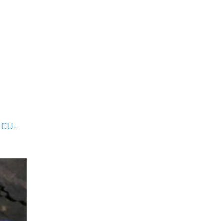
|
CU-