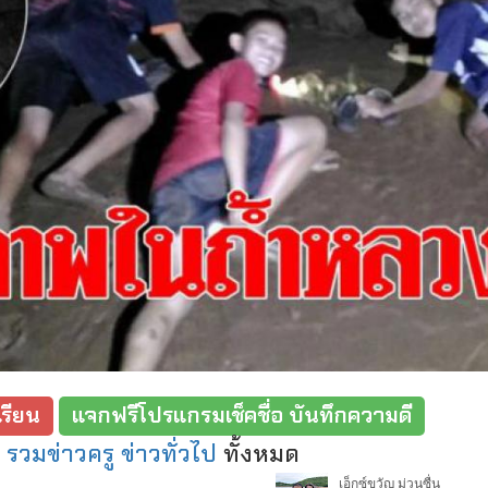
รียน
แจกฟรีโปรแกรมเช็คชื่อ บันทึกความดี
:
รวมข่าวครู ข่าวทั่วไป
ทั้งหมด