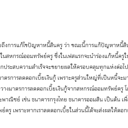
ถึงการแก้ไขปัญหาหนี้สินครู ว่า ขณะนี้การแก้ปัญหาหนี้สิน
ูในสหกรณ์ออมทรัพย์ครู ซึ่งในเฟสแรกจะนำร่องแก้หนี้ครูใ
ากประสบความสำเร็จจะขยายผลให้ครอบคลุมทุกแห่งต่อไปทั้
าตรการลดดอกเบี้ยเงินกู้ เพราะครูส่วนใหญ่ที่เป็นหนี้จะ
นจึงวางมาตรการลดดอกเบี้ยเงินกู้จากสหกรณ์ออมทรัพย์ครู 
ละพาณิชย์ เช่น ธนาคารกรุงไทย ธนาคารออมสิน เป็นต้น เพื
ย์ครู เพราะหากเราลดดอกเบี้ยในส่วนนี้ได้จะส่งผลให้ดอกเ