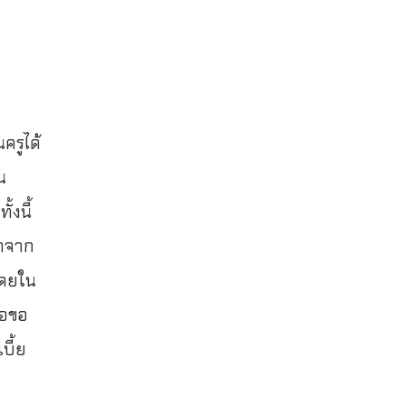
ครูได้
น
งนี้
มาจาก
โดยใน
่อขอ
บี้ย