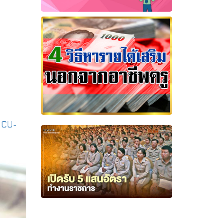
|
CU-