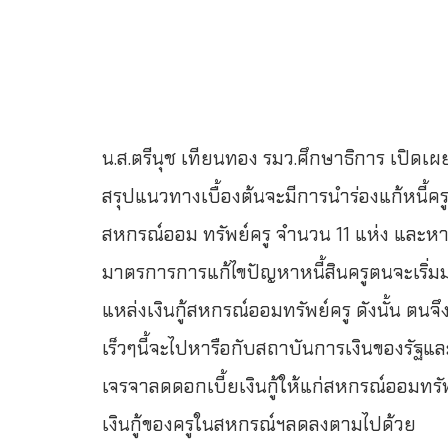
น.ส.ตรีนุช เทียนทอง รมว.ศึกษาธิการ เปิดเผย
สรุปแนวทางเบื้องต้นจะมีการนำร่องแก้หนี้คร
สหกรณ์ออม ทรัพย์ครู จำนวน 11 แห่ง และห
มาตรการการแก้ไขปัญหาหนี้สินครูตนจะเริ่มม
แหล่งเงินกู้สหกรณ์ออมทรัพย์ครู ดังนั้น ต
เร็วๆนี้จะไปหารือกับสถาบันการเงินของรัฐแ
เจรจาลดดอกเบี้ยเงินกู้ให้แก่สหกรณ์ออมทรัพ
เงินกู้ของครูในสหกรณ์ฯลดลงตามไปด้วย