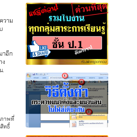
ห้ความ
อบ
นมาอีก
วาง
น.
ภาพที่
ทธิ์