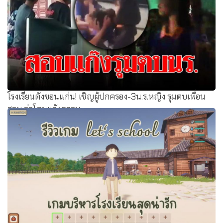
โรงเรียนดังขอนแก่น! เชิญผู้ปกครอง-3น.ร.หญิง รุมตบเพื่อน
สอบ จ่อโดนแจ้งความ