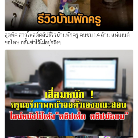
สุดพีค สาวโพสต์คลิปรีวิวบ้านพักครู คนชม 1.4 ล้าน แห่เมนต์
ขอโทษ กลั้นขำไว้ไม่อยู่จริงๆ