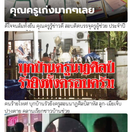
ดีใจจนล้มทั้งยืน คุณครูรู้ข่าวดี สอบติดบรรจุครูผู้ช่วย ประจำปี
2564 แถมได้อันดับ 1
คนร้ายโหด! บุกบ้านรัวยิงครูสอนนาฏศิลป์สาหัส ลูก-เมียเจ็บ
ปางตาย คลานเรียกชาวบ้านช่วย