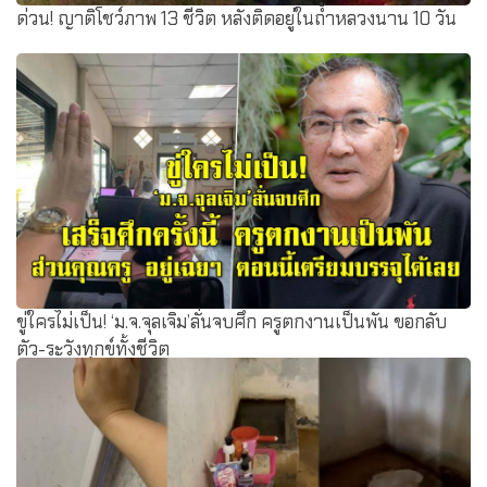
ด่วน! ญาติโชว์ภาพ 13 ชีวิต หลังติดอยู่ในถ้ำหลวงนาน 10 วัน
ขู่ใครไม่เป็น! ‘ม.จ.จุลเจิม’ลั่นจบศึก ครูตกงานเป็นพัน ขอกลับ
ตัว-ระวังทุกข์ทั้งชีวิต