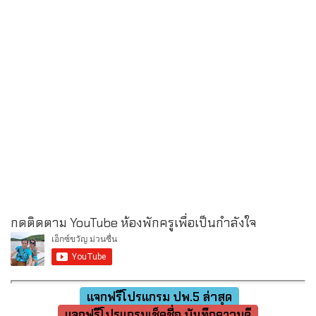
กดติดตาม YouTube ห้องพักครูเพื่อเป็นกำลังใจ
แจกฟรีโปรแกรม ปพ.5 ล่าสุด
แจกฟรีโปรแกรมเช็คชื่อ บันทึกความดี