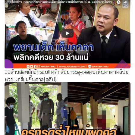
30ล้านส่อพลิกอีกรอบ!! คดีกลับมาระอุ-เจอคนเห็นคาตาคลี่ปม
หวย-เตรียมขึ้นศาล(คลิป)