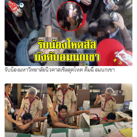
รับน้องมหาวิทยาลัยนิวคาสเซิลสุดโหด ดื่มฉี่ อมนกเขา