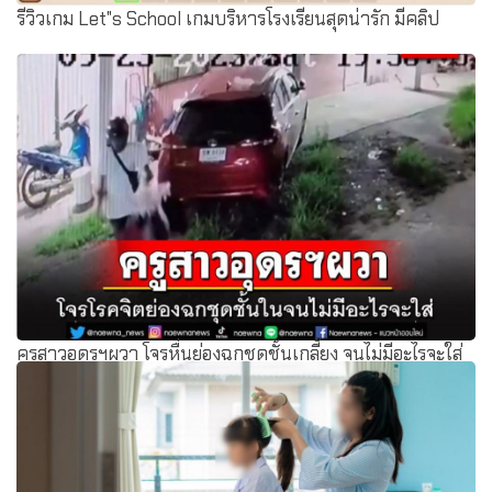
รีวิวเกม Let"s School เกมบริหารโรงเรียนสุดน่ารัก มีคลิป
ครูสาวอุดรฯผวา โจรหื่นย่องฉกชุดชั้นเกลี้ยง จนไม่มีอะไรจะใส่
ตร.เปิดวงจรปิดล่าตัว