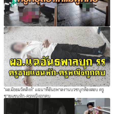
สุดสะเทือนใจ!ครูหนุ่มทรุดร่ำไห้ หลังกลับจากโรงเรียนพบแม่ผูก
คอตาย
"ผอ.มัธยมวัดสิงห์" แฉนาทีอันธพาลงานบวชบุกห้องสอบ ครู
ชายแขนหัก-ครูหญิงถูกตบ