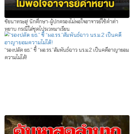
ชัยนาทระอุ! นักศึกษา-ผู้ปกครองไม่พอใจอาจารย์ใช้คำด่า
หยาบ กรณีใส่ชุดไปรเวทมาเรียน
“รองปลัด ยธ.” ชี้ “ผอ.รร.”สัมพันธ์ฉาว นร.ม.2 เป็นคดีอาญายอม
ความไม่ได้!