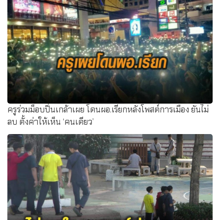
เสื่อมหนัก ! เรียนออนไลน์ ครูไลน์กลุ่มหนังโป๊เด้ง คลิปเด็ก ลับ ๆ
มัธยม ทำผวาอื้อ
ครูร่วมม็อบปิ่นเกล้าเผย โดนผอ.เรียกหลังโพสต์การเมือง ยันไม่
ลบ ตั้งค่าให้เห็น ‘คนเดียว’