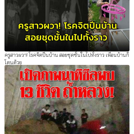
ครูสาวผวา! โรคจิตปีนบ้าน สอยชุดชั้นในไปทั้งราว เพื่อนบ้านก็
โดนด้วย