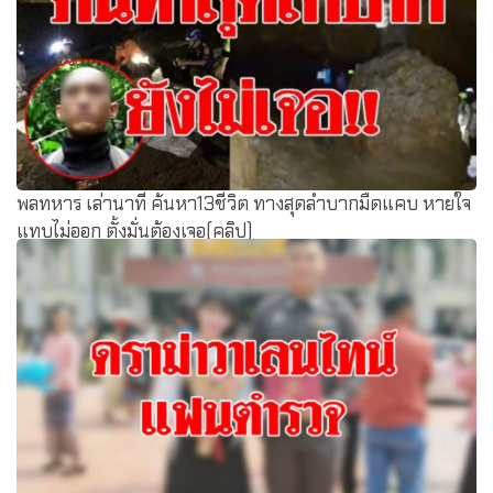
พลทหาร เล่านาที ค้นหา13ชีวิต ทางสุดลำบากมืดแคบ หายใจ
แทบไม่ออก ตั้งมั่นต้องเจอ(คลิป)