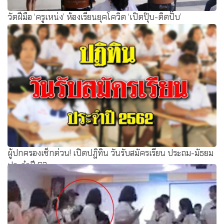
วัดฝีมือ ‘ครูเหน่ง’ ห้องเรียนยุคโควิด ‘เปิดปุ๊บ-ติดปั๊บ’
ผู้ปกครองเช็กด่วน! เปิดปฏิทิน วันรับสมัครเรียน ประถม-มัธยม
ประจำปี 62