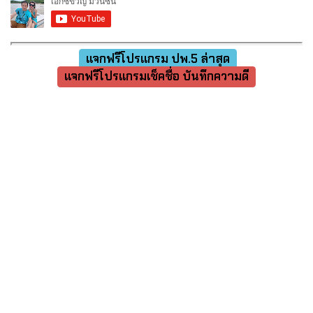
แจกฟรีโปรแกรม ปพ.5 ล่าสุด
แจกฟรีโปรแกรมเช็คชื่อ บันทึกความดี