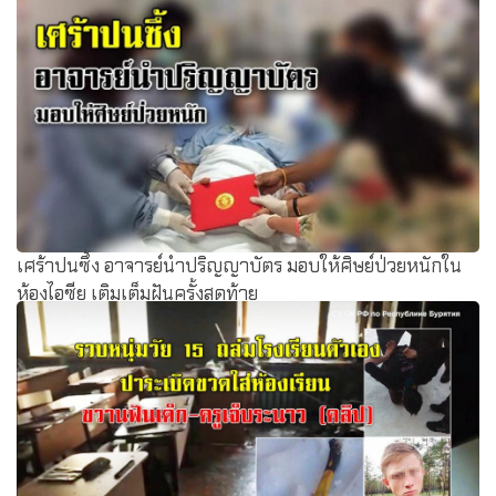
เศร้าปนซึ้ง อาจารย์นำปริญญาบัตร มอบให้ศิษย์ป่วยหนักใน
ห้องไอซียู เติมเต็มฝันครั้งสุดท้าย