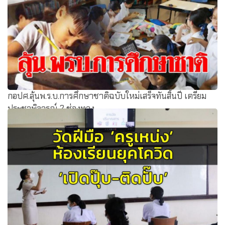
กอปศ.ลุ้นพ.ร.บ.การศึกษาชาติฉบับใหม่เสร็จทันสิ้นปี เตรียม
ประชาพิจารณ์ 2 ช่องทาง