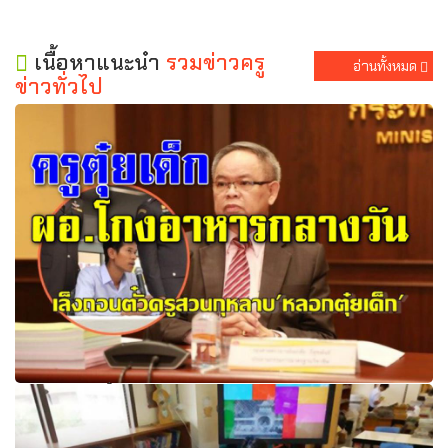
เนื้อหาแนะนำ
รวมข่าวครู
อ่านทั้งหมด
ข่าวทั่วไป
กมว.เล็งถอนตั๋วครูสวนกุหลาบตุ๋ยเด็ก-พักใบอนุญาต ผอ.โกง
อาหารกลางวัน