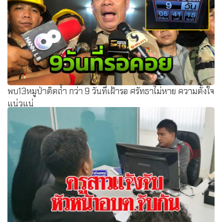
พบ13หมูป่าติดถ้ำ กว่า 9 วันที่เฝ้ารอ ศรัทธาไม่หาย ความตั้งใจ
แน่วแน่