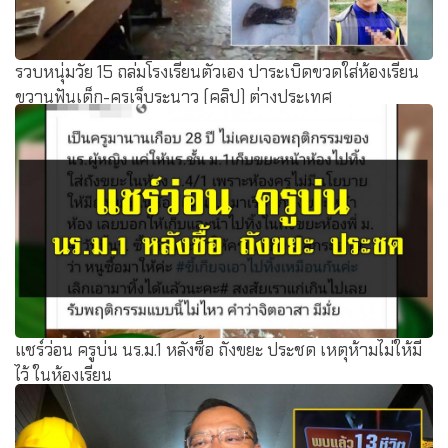
รวบหนุ่มวัย 15 ถล่มโรงเรียนตัวเอง ปาระเบิดขวดใส่ห้องเรียน
ขวานฟันเด็ก-ครูเจ็บระนาว (คลิป) ต่างประเทศ
แชร์ว่อน ครูบ่น นร.ม.1 หลังซื้อ ถังขยะ ประชด เหตุห้ามไม่ให้มี
ไว้ ในห้องเรียน