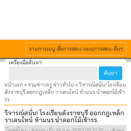
MENU
รายการเมนู-สื่อการสอน-แผนการสอน-อื่นๆ
เครื่องมือค้นหา
หน้าแรก
»
รวมข่าวครู ข่าวทั่วไป
» วิจารณ์สนั่น! โรงเรียน
ดังราชบุรี ออกกฎเหล็ก วาเลนไทน์ ห้ามนร.นำดอกไม้เข้า
รร.
วิจารณ์สนั่น! โรงเรียนดังราชบุรี ออกกฎเหล็ก
วาเลนไทน์ ห้ามนร.นำดอกไม้เข้ารร.
โพสต์โดย : Admin เมื่อ 14 ก.พ. 2563 05:21:45 น. เข้าชม