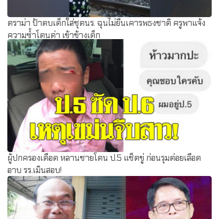
ดราม่า ป้าตบเด็กใส่ชุดนร. ฉุนไม่ยืนเคารพธงชาติ ครูพาแจ้ง
ความซ้ำโดนด่า เข้าข้างเด็ก
ผู้ปกครองเดือด หลานชายโดน ป.5 แช็ตขู่ ก่อนรุมต่อยเลือด
อาบ รร.เมินสอบ!