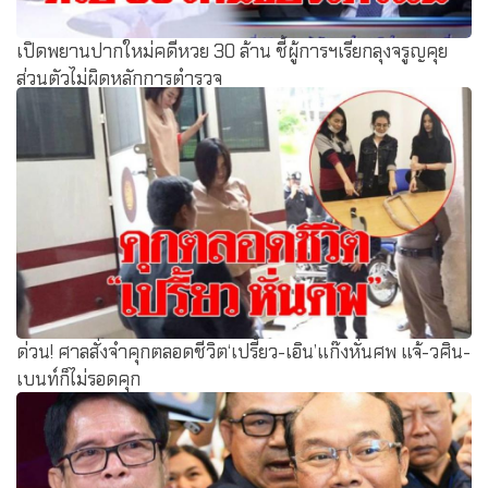
เปิดพยานปากใหม่คดีหวย 30 ล้าน ชี้ผู้การฯเรียกลุงจรูญคุย
ส่วนตัวไม่ผิดหลักการตำรวจ
ด่วน! ศาลสั่งจำคุกตลอดชีวิต‘เปรี้ยว-เอิน’แก๊งหั่นศพ แจ้-วศิน-
เบนท์ก็ไม่รอดคุก