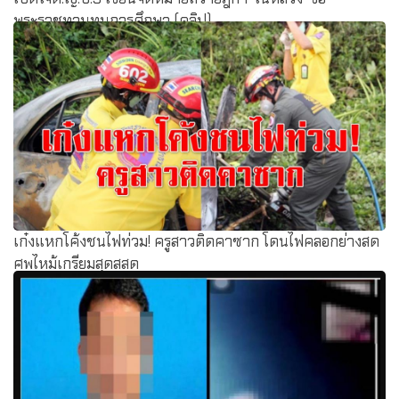
พระราชทานทุนการศึกษา (คลิป)
เก๋งแหกโค้งชนไฟท่วม! ครูสาวติดคาซาก โดนไฟคลอกย่างสด
ศพไหม้เกรียมสุดสสด