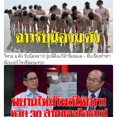
วิศวะ ม.ดัง รับน้องฉาว! รุ่นพี่สั่งแก้ผ้าริมทะเล – ยืนเรียงทำท่า
พิเรนทร์ โซเชียลรุมจวก