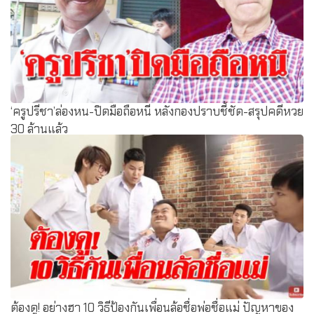
‘ครูปรีชา’ล่องหน-ปิดมือถือหนี หลังกองปราบชี้ชัด-สรุปคดีหวย
30 ล้านแล้ว
ต้องดู! อย่างฮา 10 วิธีป้องกันเพื่อนล้อชื่อพ่อชื่อแม่ ปัญหาของ