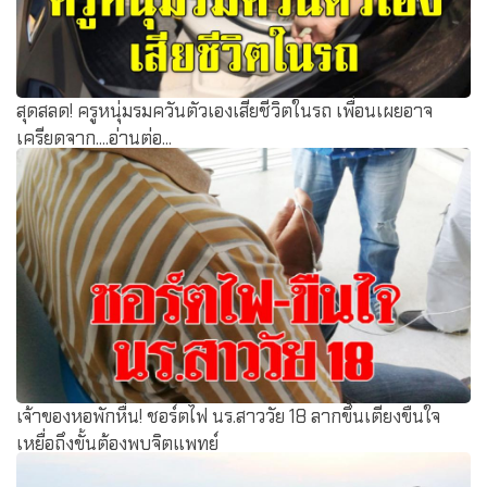
สุดสลด! ครูหนุ่มรมควันตัวเองเสียชีวิตในรถ เพื่อนเผยอาจ
เครียดจาก....อ่านต่อ...
เจ้าของหอพักหื่น! ชอร์ตไฟ นร.สาววัย 18 ลากขึ้นเตียงขืนใจ
เหยื่อถึงขั้นต้องพบจิตแพทย์