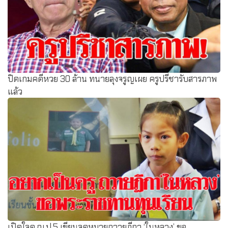
ปิดเกมคดีหวย 30 ล้าน ทนายลุงจรูญเผย ครูปรีชารับสารภาพ
แล้ว
เปิดใจด.ญ.ป.5 เขียนจดหมายถวายฎีกา ‘ในหลวง’ ขอ