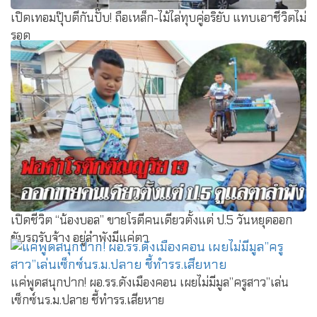
เปิดเทอมปุ๊บตีกันปั๊บ! ถือเหล็ก-ไม้ไล่ทุบคู่อริยับ แทบเอาชีวิตไม่
รอด
เปิดชีวิต “น้องบอล” ขายโรตีคนเดียวตั้งแต่ ป.5 วันหยุดออก
ขับรถรับจ้าง อยู่ลำพังมีแค่ตา
แค่พูดสนุกปาก! ผอ.รร.ดังเมืองคอน เผยไม่มีมูล”ครูสาว”เล่น
เซ็กซ์นร.ม.ปลาย ชี้ทำรร.เสียหาย