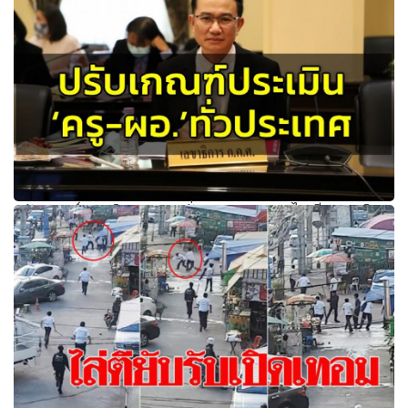
ปรับเกณฑ์ประเมิน ‘ครู-ผอ.’ทั่วประเทศ ก.ค.ศ.ไฟเขียว ‘ครูจิต
อาสา’ ใช้ยื่นผลงานได้