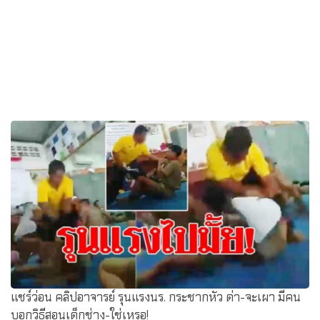
แชร์ว่อน คลิปอาจารย์ รุนแรงนร. กระชากหัว ด่า-จะเผา มีคน
บอกวิธีสอนเด็กช่าง-ใช่เหรอ!