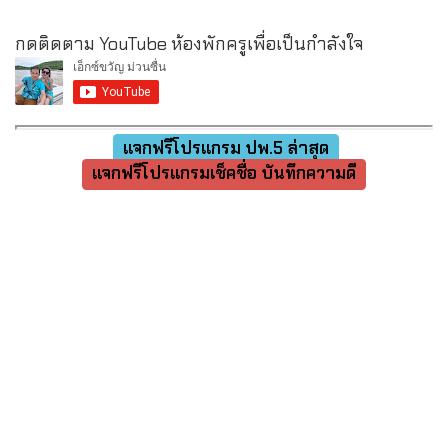
กดติดตาม YouTube ห้องพักครูเพื่อเป็นกำลังใจ
แจกฟรีโปรแกรม ปพ.5 ล่าสุด
แจกฟรีโปรแกรมเช็คชื่อ บันทึกความดี