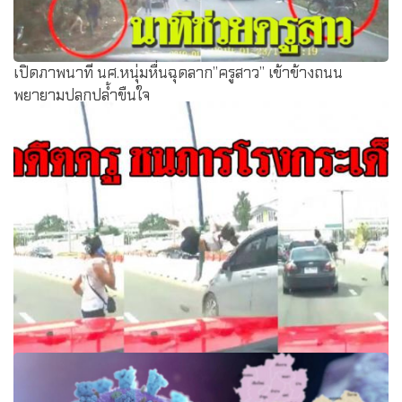
เปิดภาพนาที นศ.หนุ่มหื่นฉุดลาก”ครูสาว” เข้าข้างถนน
พยายามปลุกปล้ำขืนใจ
อดีตครูช็อก! หญิงข้ามถนน คุยโทรศัพท์ไปด้วย ไม่ทันเห็นรถ