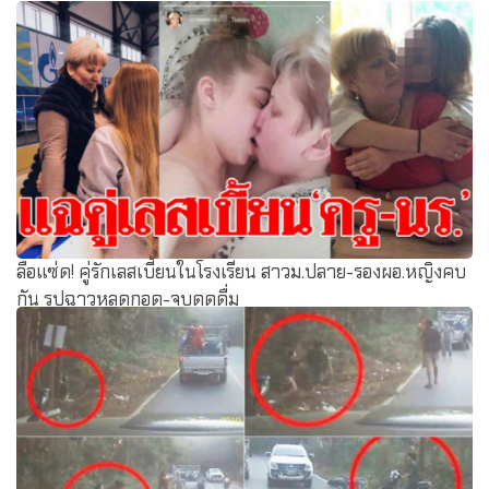
ลือแซ่ด! คู่รักเลสเบี้ยนในโรงเรียน สาวม.ปลาย-รองผอ.หญิงคบ
กัน รูปฉาวหลุดกอด-จูบดูดดื่ม