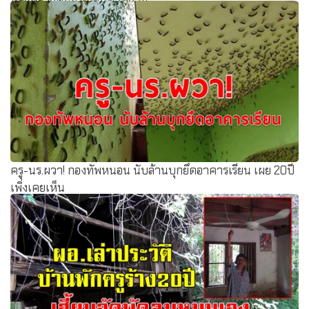
หลังหลายคนแห่ถอนตัวพยาน
ครู-นร.ผวา! กองทัพหนอน นับล้านบุกยึดอาคารเรียน เผย 20ปี
เพิ่งเคยเห็น