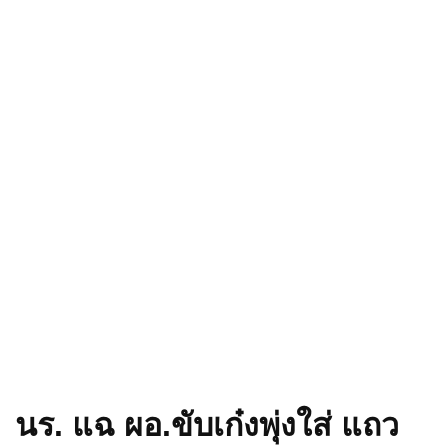
นร. แฉ ผอ.ขับเก๋งพุ่งใส่ แถว