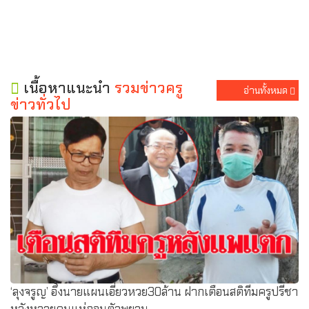
เนื้อหาแนะนำ
รวมข่าวครู
อ่านทั้งหมด
ข่าวทั่วไป
‘ลุงจรูญ’ อึ้งนายแผนเอี่ยวหวย30ล้าน ฝากเตือนสติทีมครูปรีชา