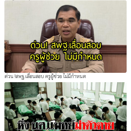
‘ครูตั้น’ ไม่หวั่นม็อบกดดัน ถกก.คลังแก้ปัญหา ‘ธุรการ-ภารโรง’
ด่วน !สพฐ.เลื่อนสอบ ครูผู้ช่วย ไม่มีกำหนด