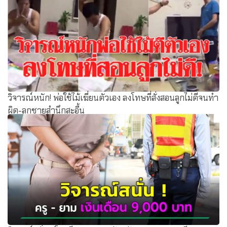
วิจารณ์หนัก! พ่อใช้ไม้เฆี่ยนตัวเอง ลงโทษที่สั่งสอนลูกไม่ดีจนทำ
ผิด-ลูกชายสำนึกสะอื้น