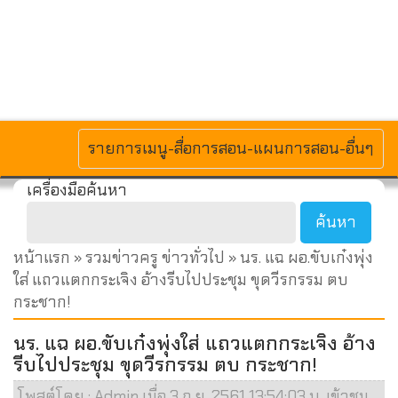
MENU
รายการเมนู-สื่อการสอน-แผนการสอน-อื่นๆ
เครื่องมือค้นหา
หน้าแรก
»
รวมข่าวครู ข่าวทั่วไป
» นร. แฉ ผอ.ขับเก๋งพุ่ง
ใส่ แถวแตกกระเจิง อ้างรีบไปประชุม ขุดวีรกรรม ตบ
กระชาก!
นร. แฉ ผอ.ขับเก๋งพุ่งใส่ แถวแตกกระเจิง อ้าง
รีบไปประชุม ขุดวีรกรรม ตบ กระชาก!
โพสต์โดย : Admin เมื่อ 3 ก.ย. 2561 13:54:03 น. เข้าชม