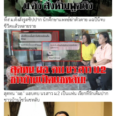
หึ่ง! ม.ดังสั่งรูดซิปปาก นักศึกษาแพทย์ฆ่าตัวตาย แฉปีนี้จบ
ชีวิตแล้วหลายราย
สุดทน “ผอ.” แอบคบ นร.สาว ม.2 เป็นแฟน เรียกที่รักเต็มปาก
ชาวบ้านโชว์แชทลับ