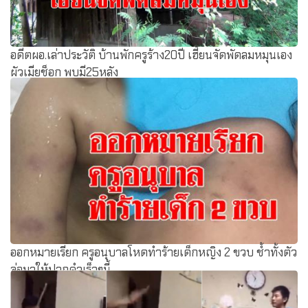
อดีตผอ.เล่าประวัติ บ้านพักครูร้าง20ปี เฮี้ยนจัดพัดลมหมุนเอง
ผัวเมียช็อก พบมี25หลัง
ออกหมายเรียก ครูอนุบาลโหดทำร้ายเด็กหญิง 2 ขวบ ช้ำทั้งตัว
จ่อมาให้ปากคำเร็วๆนี้