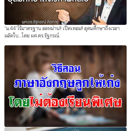
“ม.44”ไร้มาตรฐาน อลหม่าน!! เปิดเทอม!! อุดมศึกษาถึงเวลา
ผลัดใบ…โดย ผศ.ดร.รัฐกรณ์
วิธีสอนภาษาอังกฤษลูกให้เก่ง โดยไม่ต้องเรียนพิเศษ เพื่อ