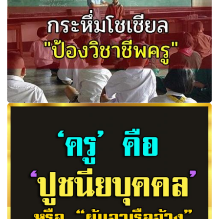
ช่วย
กระหึ่มโชเชียล"ป้องวิชาชีพครู" จุฬาฯ ออกโรงป้องวิชาครูหวั่น
อาชีพอื่นแย้งงาน