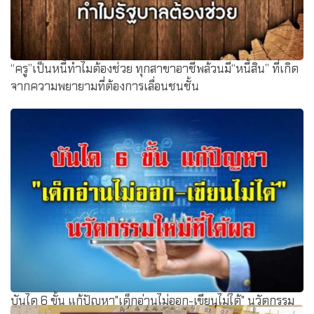
“ครู”เป็นหนี้ทำไมต้องช่วย ทุกสาขาอาชีพล้วนมี“หนี้สิน” ที่เกิด
จากความพยายามที่ต้องการเลื่อนชนชั้น
บันได 6 ขั้น แก้ปัญหา"เด็กอ่านไม่ออก-เขียนไม่ได้" นวัตกรรม