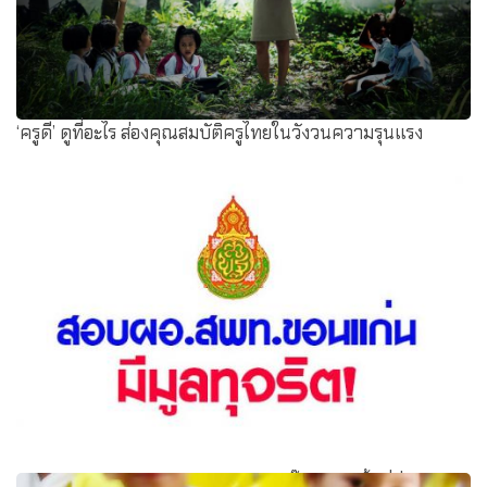
‘ครูดี’ ดูที่อะไร ส่องคุณสมบัติครูไทยในวังวนความรุนแรง
สอบผอ.สพท.ขอนแก่น มีมูลทุจริต! พบบิ๊กในเขตพื้นที่สั่ง