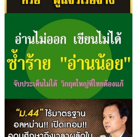
‘ครู’ คือ ‘ปูชนียบุคคล’ หรือ ‘ผู้แจวเรือจ้าง’ “...อาชีพครูถือว่า
สำคัญอย่างยิ่ง เพราะครูมีบท...
อ่านไม่ออก เขียนไม่ได้ ซ้ำร้าย "อ่านน้อย" จับประเด็นไม่ได้
วิกฤตใหญ่ที่ไทยต้องแก้