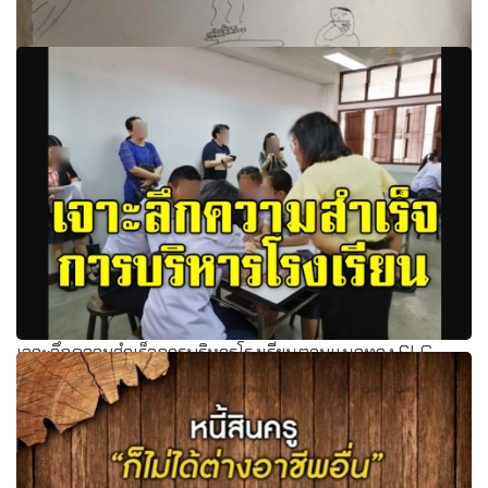
แชร์กระจาย ฝีมือการแต่งนิทานของเด็ก 7 ขวบ ครีเอทได้น่า
รักมาก
เจาะลึกความสำเร็จการบริหารโรงเรียนตามแนวทาง SLC
ของร.ร.พุทธจักรวิทยา สร้างฐานการเรียนรู้ที่เข้มแข็งให้นักเรียน
ดันคะแนนเฉลี่ยโอเน็ตปี 62 พุ่ง