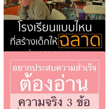
"โรงเรียนแบบไหนที่สร้างเด็กให้ฉลาด" โดย ดร.สุพาพร เทพย
สุวรรณ