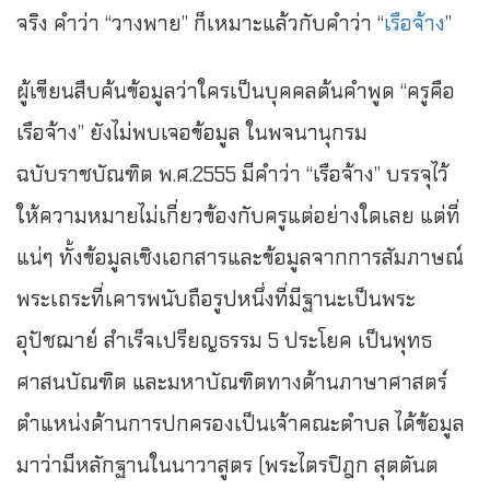
จริง คำว่า “วางพาย” ก็เหมาะแล้วกับคำว่า “
เรือจ้าง
”
ผู้เขียนสืบค้นข้อมูลว่าใครเป็นบุคคลต้นคำพูด “ครูคือ
เรือจ้าง” ยังไม่พบเจอข้อมูล ในพจนานุกรม
ฉบับราชบัณฑิต พ.ศ.2555 มีคำว่า “เรือจ้าง” บรรจุไว้
ให้ความหมายไม่เกี่ยวข้องกับครูแต่อย่างใดเลย แต่ที่
แน่ๆ ทั้งข้อมูลเชิงเอกสารและข้อมูลจากการสัมภาษณ์
พระเถระที่เคารพนับถือรูปหนึ่งที่มีฐานะเป็นพระ
อุปัชฌาย์ สำเร็จเปรียญธรรม 5 ประโยค เป็นพุทธ
ศาสนบัณฑิต และมหาบัณฑิตทางด้านภาษาศาสตร์
ตำแหน่งด้านการปกครองเป็นเจ้าคณะตำบล ได้ข้อมูล
มาว่ามีหลักฐานในนาวาสูตร (พระไตรปิฎก สุตตันต