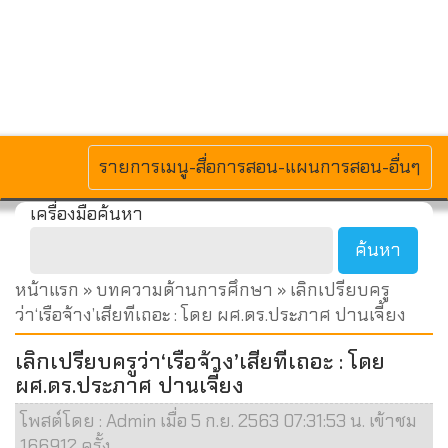
MENU
รายการเมนู-สื่อการสอน-แผนการสอน-อื่นๆ
เครื่องมือค้นหา
หน้าแรก
»
บทความด้านการศึกษา
» เลิกเปรียบครู
ว่า‘เรือจ้าง’เสียทีเถอะ : โดย ผศ.ดร.ประภาศ ปานเจี้ยง
เลิกเปรียบครูว่า‘เรือจ้าง’เสียทีเถอะ : โดย
ผศ.ดร.ประภาศ ปานเจี้ยง
โพสต์โดย : Admin เมื่อ 5 ก.ย. 2563 07:31:53 น. เข้าชม
166912 ครั้ง