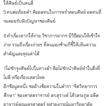
ให้ศิษย์เป็นคนดี
5.ทนต่อถ้อยคำ คืออดทนในการพร่ำสอนศิษย์ อดทนที่
จะคอยรับฟังปัญหาของศิษย์
6.ทำเรื่องยากให้ง่าย วิชาการยากๆ มีวิธีสอนให้เข้าใจ
ง่าย รวมถึงเรื่องง่ายๆ ที่คนมองข้ามก็ชี้ให้เห็นความ
สำคัญและคุณค่าได้
7.ไม่ชักจูงศิษย์ไปในทางต่ำ คือไม่ชักนำศิษย์ทำในสิ่งที่
ไม่ดี หรือเรื่องเหลวไหล
อีกข้อมูลหนึ่ง ขออ้างข้อความในตำรา “จิตวิทยาการ
ศึกษา” ของศาสตราจารย์ ดร.สุรางค์ โค้วตระกูล อดีต
อาจารย์คณะครุศาสตร์ จุฬาลงกรณ์มหาวิทยาลัย