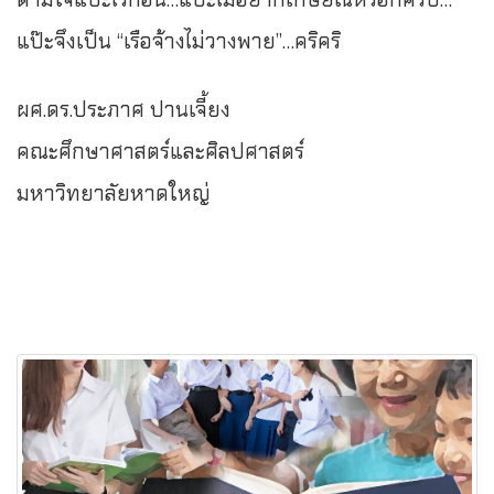
แป๊ะจึงเป็น “เรือจ้างไม่วางพาย”…คริคริ
ผศ.ดร.ประภาศ ปานเจี้ยง
คณะศึกษาศาสตร์และศิลปศาสตร์
มหาวิทยาลัยหาดใหญ่