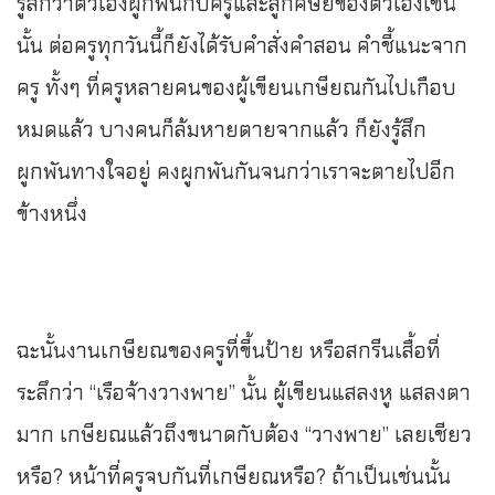
รู้สึกว่าตัวเองผูกพันกับครูและลูกศิษย์ของตัวเองเช่น
นั้น ต่อครูทุกวันนี้ก็ยังได้รับคำสั่งคำสอน คำชี้แนะจาก
ครู ทั้งๆ ที่ครูหลายคนของผู้เขียนเกษียณกันไปเกือบ
หมดแล้ว บางคนก็ล้มหายตายจากแล้ว ก็ยังรู้สึก
ผูกพันทางใจอยู่ คงผูกพันกันจนกว่าเราจะตายไปอีก
ข้างหนึ่ง
ฉะนั้นงานเกษียณของครูที่ขี้นป้าย หรือสกรีนเสื้อที่
ระลึกว่า “เรือจ้างวางพาย” นั้น ผู้เขียนแสลงหู แสลงตา
มาก เกษียณแล้วถึงขนาดกับต้อง “วางพาย” เลยเชียว
หรือ? หน้าที่ครูจบกันที่เกษียณหรือ? ถ้าเป็นเช่นนั้น