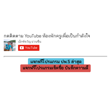
กดติดตาม YouTube ห้องพักครูเพื่อเป็นกำลังใจ
แจกฟรีโปรแกรม ปพ.5 ล่าสุด
แจกฟรีโปรแกรมเช็คชื่อ บันทึกความดี