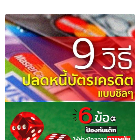
9 วิธีปลดหนี้บัตรเครดิตแบบชิลๆ ไม่มีใครชอบการเป็นหนี้สิน
หรอกนะ จริงไหม...อิอิ