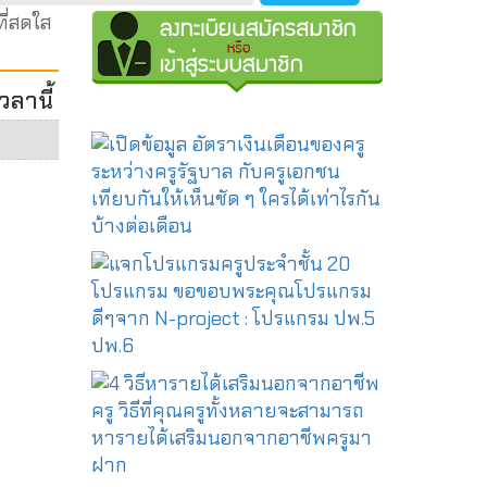
ที่สดใส
วลานี้