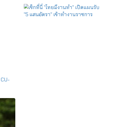
|
CU-