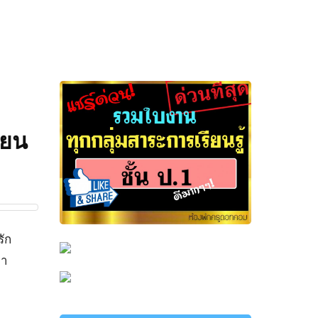
ียน
รัก
มา