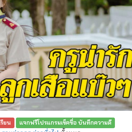
รียน
แจกฟรีโปรแกรมเช็คชื่อ บันทึกความดี