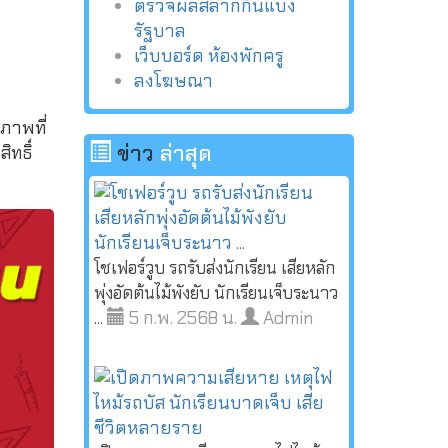
ตรวจผลสลากกินแบ่ง
รัฐบาล
เว็บบอร์ด ห้องพักครู
ลงโฆษณา
ภาพที่
ข่าว
ล่าสุด
ทธิ์
โชเฟอร์วูบ รถรับส่งนักเรียน เสียหลัก
พุ่งอัดต้นไม้พังยับ นักเรียนเจ็บระนาว
5 ก.พ. 2568 น.
Admin
...