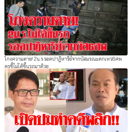
โกงความตาย! 2น.ร.รอดปาฏิหาริย์จากบัสมรณะตกเหว6ศพ
ครูชี้ไม่ได้ขึ้นรถมาด้วย