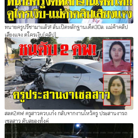
ทนายครูปรีชามาแล้ว!! ลั่นเปิดหลักฐานเด็ด30ล. แม่ค้าคลิป
เสียงแจง ดูใครเงิบ(คลิป)
สลด2ศพ! ครูสาวควบเก๋ง กลับจากงานไหว้ครู ประสานงารถ
เซลสาว ดับสยองทั้งคู่