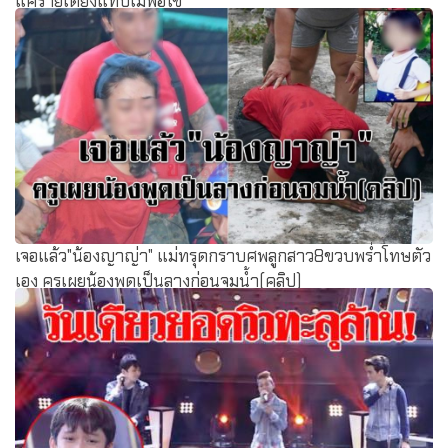
แค่รายได้ยังแทบไม่พอใช้
เจอแล้ว"น้องญาญ่า" แม่ทรุดกราบศพลูกสาว8ขวบพร่ำโทษตัว
เอง ครูเผยน้องพูดเป็นลางก่อนจมน้ำ(คลิป)