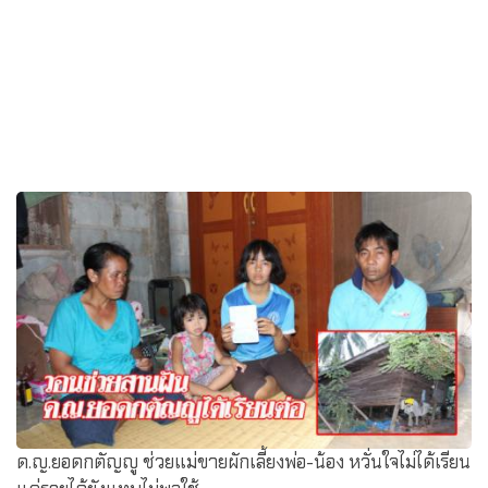
ด.ญ.ยอดกตัญญู ช่วยแม่ขายผักเลี้ยงพ่อ-น้อง หวั่นใจไม่ได้เรียน