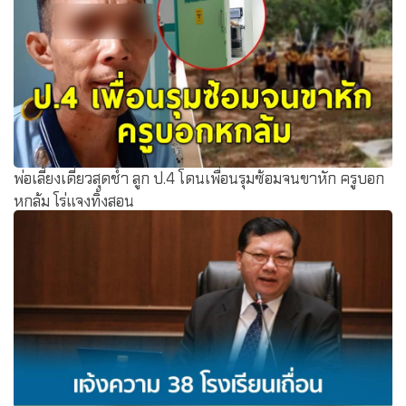
พ่อเลี้ยงเดี่ยวสุดช้ำ ลูก ป.4 โดนเพื่อนรุมซ้อมจนขาหัก ครูบอก
หกล้ม โร่แจงทิ้งสอน