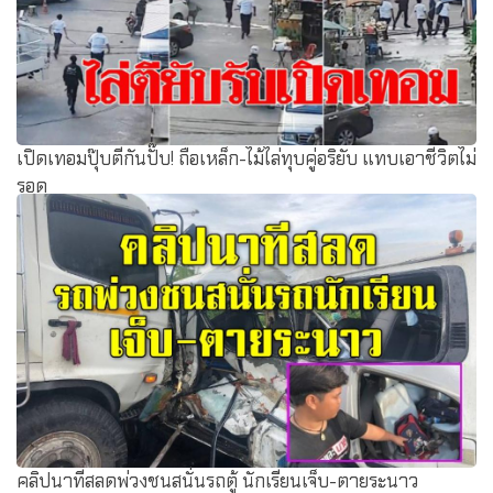
เปิดเทอมปุ๊บตีกันปั๊บ! ถือเหล็ก-ไม้ไล่ทุบคู่อริยับ แทบเอาชีวิตไม่
รอด
คลิปนาทีสลดพ่วงชนสนั่นรถตู้ นักเรียนเจ็บ-ตายระนาว