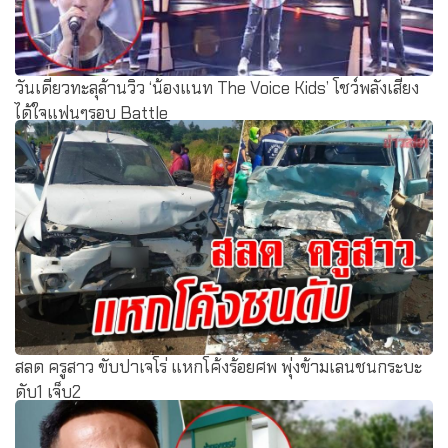
วันเดียวทะลุล้านวิว ‘น้องแนท The Voice Kids’ โชว์พลังเสียง
ได้ใจแฟนๆรอบ Battle
สลด ครูสาว ขับปาเจโร่ แหกโค้งร้อยศพ พุ่งข้ามเลนชนกระบะ
ดับ1 เจ็บ2