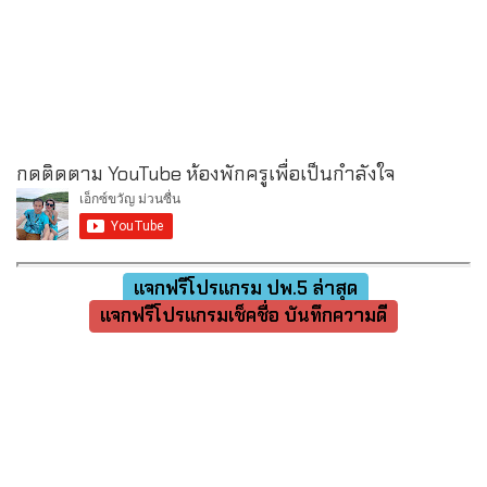
กดติดตาม YouTube ห้องพักครูเพื่อเป็นกำลังใจ
แจกฟรีโปรแกรม ปพ.5 ล่าสุด
แจกฟรีโปรแกรมเช็คชื่อ บันทึกความดี