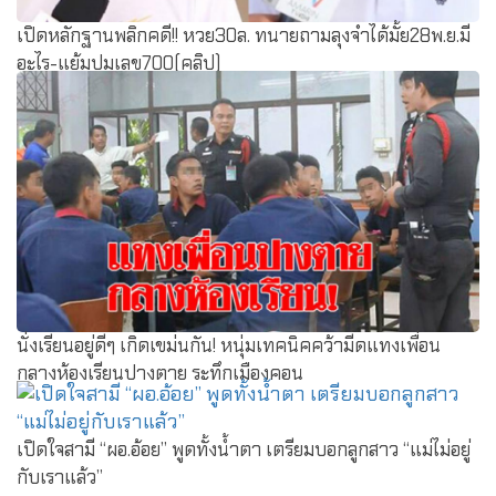
เปิดหลักฐานพลิกคดี!! หวย30ล. ทนายถามลุงจำได้มั้ย28พ.ย.มี
อะไร-แย้มปมเลข700(คลิป)
นั่งเรียนอยู่ดีๆ เกิดเขม่นกัน! หนุ่มเทคนิคคว้ามีดแทงเพื่อน
กลางห้องเรียนปางตาย ระทึกเมืองคอน
เปิดใจสามี “ผอ.อ้อย” พูดทั้งน้ำตา เตรียมบอกลูกสาว “แม่ไม่อยู่
กับเราแล้ว”