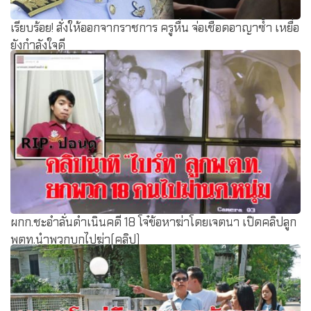
เรียบร้อย! สั่งให้ออกจากราชการ ครูหื่น จ่อเชือดอาญาซ้ำ เหยื่อ
ยังกำลังใจดี
ผกก.ชะอำลั่นดำเนินคดี 18 โจ๋ข้อหาฆ่าโดยเจตนา เปิดคลิปลูก
พตท.นำพวกบุกไปฆ่า(คลิป)