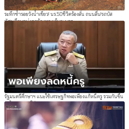
ระทึกซ้ำรอยวังน้ำเขียว! นร.50ชีวิตร้องลั่น ถนนลื่น!รถบัส
ทัศนศึกษาพุ่งตกข้างทางเจ็บระนาว
รัฐมนตรีศึกษาฯ แนะใช้เศรษฐกิจพอเพียงแก้หนี้ครู รวมกันขึ้น
รถไปสอน-ลดใส่ซอง