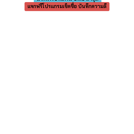
แจกฟรีโปรแกรมเช็คชื่อ บันทึกความดี