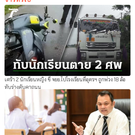
เศร้า 2 นักเรียนหญิง ขี่ จยย.ไปโรงเรียนที่อุดรฯ ถูกพ่วง 18 ล้อ
ทับร่างดับคาถนน