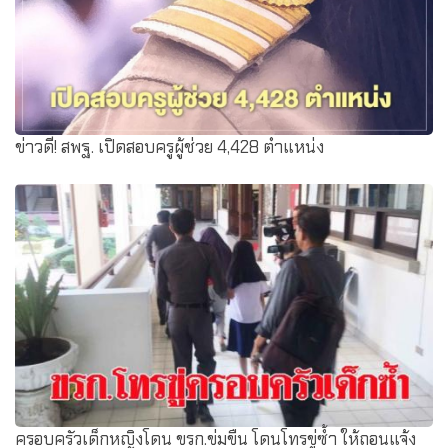
ข่าวดี! สพฐ. เปิดสอบครูผู้ช่วย 4,428 ตำแหน่ง
ครอบครัวเด็กหญิงโดน ขรก.ข่มขืน โดนโทรขู่ซ้ำ ให้ถอนแจ้ง