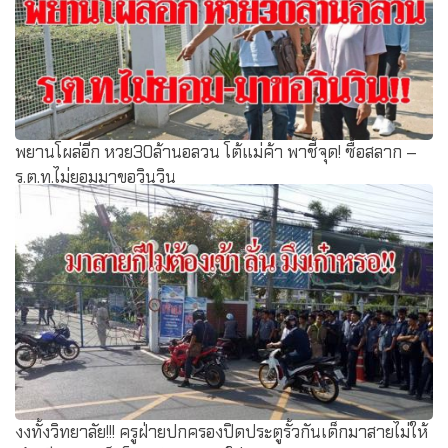
พยานโผล่อีก หวย30ล้านอลวน โต้แม่ค้า พาชี้จุด! ซื้อสลาก –
ร.ต.ท.ไม่ยอมมาขอวินวิน
งงทั้งวิทยาลัย!!! ครูฝ่ายปกครองปิดประตูรั้วกันเด็กมาสายไม่ให้