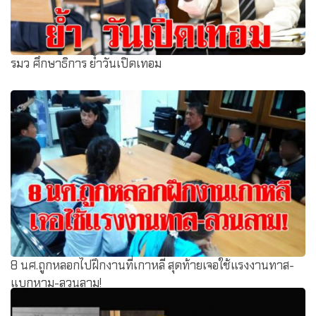
รมว ศึกษาธิการ ย้ำวันเปิดเทอม
8 นศ.ถูกหลอกไปฝึกงานที่เกาหลี สุดท้ายเจอใช้แรงงานทาส-
แบกหาม-ลวนลาม!