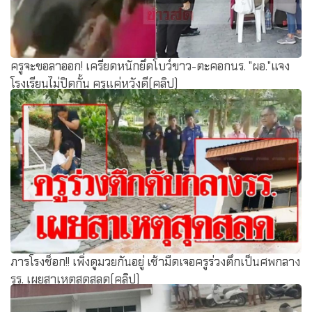
ครูจะขอลาออก! เครียดหนักยึดโบว์ขาว-ตะคอกนร. "ผอ."แจง
โรงเรียนไม่ปิดกั้น ครูแค่หวังดี(คลิป)
ภารโรงช็อก!! เพิ่งดูมวยกันอยู่ เช้ามืดเจอครูร่วงตึกเป็นศพกลาง
รร. เผยสาเหตุสุดสลด(คลิป)