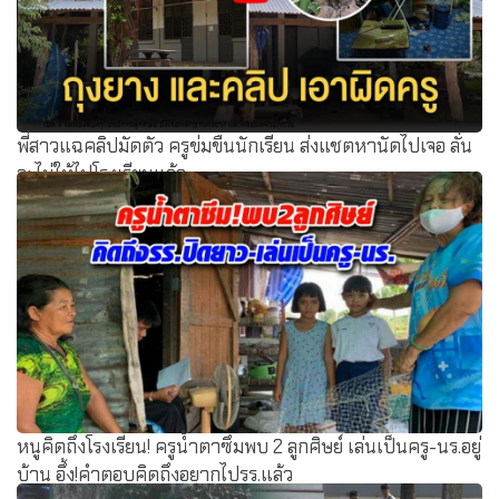
พี่สาวแฉคลิปมัดตัว ครูข่มขืนนักเรียน ส่งแชตหานัดไปเจอ ลั่น
จะไม่ให้ไปโรงเรียนแล้ว
หนูคิดถึงโรงเรียน! ครูน้ำตาซึมพบ 2 ลูกศิษย์ เล่นเป็นครู-นร.อยู่
บ้าน อึ้ง!คำตอบคิดถึงอยากไปรร.แล้ว