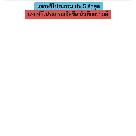
แจกฟรีโปรแกรม ปพ.5 ล่าสุด
แจกฟรีโปรแกรมเช็คชื่อ บันทึกความดี