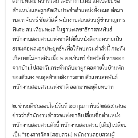
สถานที่เดิม หน้าที่เดิม โต๊ะทำงานเดิม แค่เปลี่ยนชื่อ
ตำแหน่งและถูกตัดเงินประจำตำแหน่งทั้งหมด ต่อมา
พ.ต.ท.จันทร์ ชัยสวัสดิ์ พนักงานสอบสวนผู้ชำนาญการ
พิเศษ สน.เทียนทะเล ในฐานะเลขาธิการสหพันธ์
พนักงานสอบสวนแห่งชาติได้ยื่นหนังสือขอความเป็น
ธรรมต่อพลเอกประยุทธ์ฯเพื่อให้ทบทวนคำสั่งนี้ กระทั่ง
เกิดเหตไม่คาดฝันเมื่อ พ.ต.ท.จันทร์ ชัยสวัสดิ์ หายออก
จากบ้านไปสองวันกระทั่งกลับมาผูกคอตายในบ้านพัก
ของตัวเอง จนสุดท้ายหลังการตาย ตัวแทนสหพันธ์
พนักงานสอบสวนแห่งชาติ ออกมาขอยุติบทบาท
๒. ข่าวมติชนออนไลน์วันที่ ๒๐ กุมภาพันธ์ ๒๕๕๙ เสนอ
ข่าวว่าสำนักงานตำรวจแห่งชาติเปลี่ยนชื่อตำแหน่ง
พนักงานสอบสวนดังนี้ พนักงานสอบสวน (เดิม) เปลี่ยน
เป็น “รองสารวัตร (สอบสวน) พนักงานสอบสวนผู้