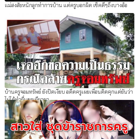
แม่สงสัยหนักลูกทำการบ้าน แต่ครูบอกผิด เช็คดีๆถึงบางอ้อ
บ้านครูจอมทรัพย์ ยังปิดเงียบ อดีตครูเผยเพื่อนติดคุกแต่ยันว่า
ไม่ได้ทำยื่นขอเยียวยา