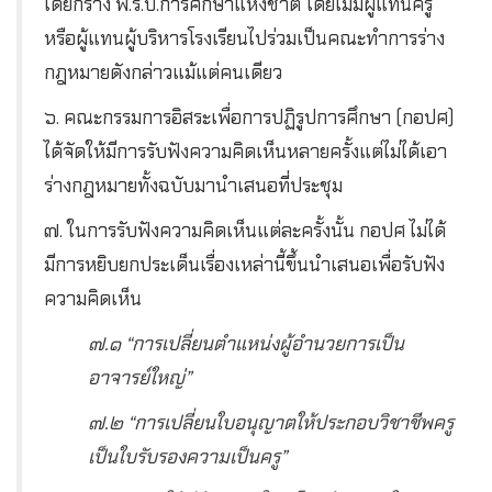
ได้ยกร่าง พ.ร.บ.การศึกษาแห่งชาติ โดยไม่มีผู้แทนครู
หรือผู้แทนผู้บริหารโรงเรียนไปร่วมเป็นคณะทำการร่าง
กฎหมายดังกล่าวแม้แต่คนเดียว
๖. คณะกรรมการอิสระเพื่อการปฏิรูปการศึกษา (กอปศ)
ได้จัดให้มีการรับฟังความคิดเห็นหลายครั้งแต่ไม่ได้เอา
ร่างกฎหมายทั้งฉบับมานำเสนอที่ประชุม
๗. ในการรับฟังความคิดเห็นแต่ละครั้งนั้น กอปศ ไม่ได้
มีการหยิบยกประเด็นเรื่องเหล่านี้ขึ้นนำเสนอเพื่อรับฟัง
ความคิดเห็น
๗.๑ “การเปลี่ยนตำแหน่งผู้อำนวยการเป็น
อาจารย์ใหญ่”
๗.๒ “การเปลี่ยนใบอนุญาตให้ประกอบวิชาชีพครู
เป็นใบรับรองความเป็นครู”