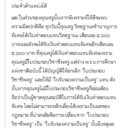
ประจำตำแหน่งได้
๑๒ ในส่วนของคุณครูนั้นหากพิเคราะห์ให้ดีจะพบ
ความผิดปกติคือ ทุกวันนี้คุณครู วิทยฐานะชำนาญการ
พิเศษได้เงินค่าตอบแทนวิทยฐานะ เดือนละ ๕,๖๐๐
บาทและยังจะได้รับเงินค่าตอบแทนพิเศษอีกเดือนละ
๕,๖๐๐ บาท ที่คุณครูได้เงินค่าตอบแทนพิเศษเพราะ
คุณครูมีใบประกอบวิชาชีพครู แต่ร่าง พ.ร.บ.การศึกษา
แห่งชาติฉบับนี้ ได้บัญญัติให้ยกเลิก “ใบประกอบ
วิชาชีพครู” และให้มี “ใบรับรองความเป็นครู” แทน ดัง
นั้นหากคุณครูไม่มีใบประกอบวิชาชีพครูก็ย่อมต้อง
ถือว่าเป็นผู้ขาดคุณสมบัติในการได้รับเงินค่าตอบแทน
พิเศษ โดยไม่สามารถหลีกเลี่ยงได้เพราะเป็นผลของ
กฎหมาย ที่น่าสงสัยคือการเปลี่ยนจาก “ใบประกอบ
วิชาชีพครู” เป็น “ใบรับรองความเป็นครู” นั้นมีเหตุผล