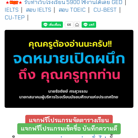
รับทำเว็บโรงเรียน 5900 ใช้งานได้เลย
GED
|
IELTS
|
สอบ IELTS
|
สอบ TOEIC
|
CU-BEST
|
CU-TEP
|
แจกฟรีโปรแกรมจัดตารางเรียน
แจกฟรีโปรแกรมเช็คชื่อ บันทึกความดี