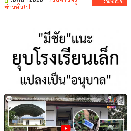
เนื้อหาแนะนำ
รวมข่าวครู
อ่านทั้งหมด
ข่าวทั่วไป
ชี้การปฏิรูปการศึกษา "มีชัย"แนะยุบโรงเรียนเล็กแปลง
เป็น"อนุบาล"