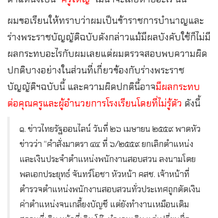
ผมขอเรียนให้ทราบว่าผมเป็นข้าราชการบำนาญและ
ร่างพระราชบัญญัติฉบับดังกล่าวแม้มีผลบังคับใช้ก็ไม่มี
ผลกระทบอะไรกับผมเลยแต่ผมตรวจสอบพบความผิด
ปกติบางอย่างในส่วนที่เกี่ยวข้องกับร่างพระราช
บัญญัติฯฉบับนี้ และความผิดปกตินี้อาจ
มีผลกระทบ
ต่อคุณครูและผู้อำนวยการโรงเรียนโดยที่ไม่รู้ตัว
ดังนี้
๑. ข่าวไทยรัฐออนไลน์ วันที่ ๒๖ เมษายน ๒๕๕๙ พาดหัว
ข่าวว่า “คำสั่งมาตรา ๔๔ ที่ ๖/๒๕๕๙ ยกเลิกตำแหน่ง
และเงินประจำตำแหน่งพนักงานสอบสวน ลงนามโดย
พลเอกประยุทธ์ จันทร์โอชา หัวหน้า คสช. เจ้าหน้าที่
ตำรวจตำแหน่งพนักงานสอบสวนทั่วประเทศถูกตัดเงิน
ค่าตำแหน่งจนเกลี้ยงบัญชี แต่ยังทำงานเหมือนเดิม