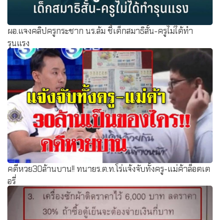
ผอ.แจงคลิปครูกระชาก นร.ล้ม ชี้เด็กสมาธิสั้น-ครูไม่ได้ทำ
รุนแรง
คดีหวย30ล้านบาน!! ทนายร.ต.ท.โร่แจ้งจับทั้งครู-แม่ค้าล็อตเต
อรี่