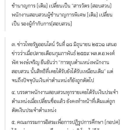
ชำนาญการ (เดิม) เปลี่ยนเป็น “สารวัตร (สอบสวน)
พนักงานสอบสวนผู้ชำนาญการพิเศษ (เดิม) เปลี่ยน
เป็น รองผู้กำกับการ(สอบสวน)
๓. ข่าวไทยรัฐออนไลน์ วันที่ ๑๘ มิถุนายน ๒๕๖๑ เสนอ
ข่าวว่าเมื่อปลายเดือนกุมภาพันธ์ ๒๕๕๙ พล.ต.อ.พงศ์
พัศ พงษ์เจริญ ยืนยันว่า “การยุบตำแหน่งพนักงาน
สอบสวน นั้นสิทธิที่เคยได้รับยังได้รับเหมือนเดิม” แต่
จนถึงปัจจุบันเงินค่าตำแหน่งก็ยังถูกตัดไป
๔. บรรดาพนักงานสอบสวนทุกรายเคยได้รับเงินประจำ
ตำแหน่งเมื่อเปลี่ยนชื่อแล้ว ยังคงทำหน้าที่เดิมแต่ถูก
ตัดเงินประจำตำแหน่ง
๕. คณะกรรมการอิสระเพื่อการปฏิรูปการศึกษา (กอปศ)