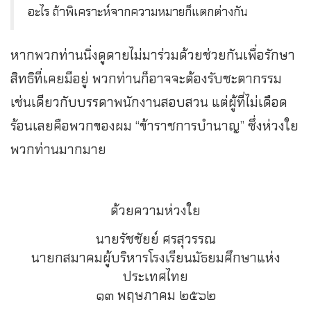
อะไร ถ้าพิเคราะห์จากความหมายก็แตกต่างกัน
หากพวกท่านนิ่งดูดายไม่มาร่วมด้วยช่วยกันเพื่อรักษา
สิทธิที่เคยมีอยู่ พวกท่านก็อาจจะต้องรับชะตากรรม
เช่นเดียวกับบรรดาพนักงานสอบสวน แต่ผู้ที่ไม่เดือด
ร้อนเลยคือพวกของผม “ข้าราชการบำนาญ” ซึ่งห่วงใย
พวกท่านมากมาย
ด้วยความห่วงใย
นายรัชชัยย์ ศรสุวรรณ
นายกสมาคมผู้บริหารโรงเรียนมัธยมศึกษาแห่ง
ประเทศไทย
๑๓ พฤษภาคม ๒๕๖๒