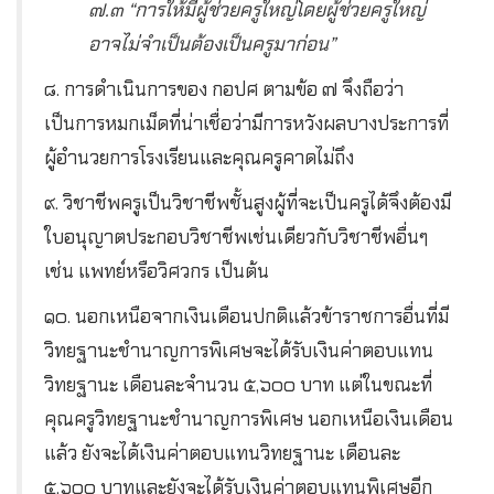
๗.๓ “การให้มีผู้ช่วยครูใหญ่โดยผู้ช่วยครูใหญ่
อาจไม่จำเป็นต้องเป็นครูมาก่อน”
๘. การดำเนินการของ กอปศ ตามข้อ ๗ จึงถือว่า
เป็นการหมกเม็ดที่น่าเชื่อว่ามีการหวังผลบางประการที่
ผู้อำนวยการโรงเรียนและคุณครูคาดไม่ถึง
๙. วิชาชีพครูเป็นวิชาชีพชั้นสูงผู้ที่จะเป็นครูได้จึงต้องมี
ใบอนุญาตประกอบวิชาชีพเช่นเดียวกับวิชาชีพอื่นๆ
เช่น แพทย์หรือวิศวกร เป็นต้น
๑๐. นอกเหนือจากเงินเดือนปกติแล้วข้าราชการอื่นที่มี
วิทยฐานะชำนาญการพิเศษจะได้รับเงินค่าตอบแทน
วิทยฐานะ เดือนละจำนวน ๕,๖๐๐ บาท แต่ในขณะที่
คุณครูวิทยฐานะชำนาญการพิเศษ นอกเหนือเงินเดือน
แล้ว ยังจะได้เงินค่าตอบแทนวิทยฐานะ เดือนละ
๕,๖๐๐ บาทและยังจะได้รับเงินค่าตอบแทนพิเศษอีก