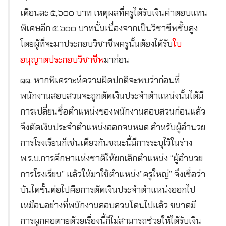
เดือนละ ๕,๖๐๐ บาท เหตุผลที่ครูได้รับเงินค่าตอบแทน
พิเศษอีก ๕,๖๐๐ บาทนั้นเนื่องจากเป็นวิชาชีพชั้นสูง
โดยผู้ที่จะมาประกอบวิชาชีพครูนั้นต้องได้รับ
ใบ
อนุญาตประกอบวิชาชีพ
มาก่อน
๑๑. หากพิเคราะห์ความผิดปกติจะพบว่าก่อนที่
พนักงานสอบสวนจะถูกตัดเงินประจำตำแหน่งนั้นได้มี
การเปลี่ยนชื่อตำแหน่งของพนักงานสอบสวนก่อนแล้ว
จึงตัดเงินประจำตำแหน่งออกจนหมด สำหรับผู้อำนวย
การโรงเรียนก็เช่นเดียวกันขณะนี้มีการระบุไว้ในร่าง
พ.ร.บ.การศึกษาแห่งชาติให้ยกเลิกตำแหน่ง “ผู้อำนวย
การโรงเรียน” แล้วให้มาใช้ตำแหน่ง”ครูใหญ่” จึงเชื่อว่า
บันไดขั้นต่อไปคือการตัดเงินประจำตำแหน่งออกไป
เหมือนอย่างที่พนักงานสอบสวนโดนไปแล้ว ขนาดมี
การผูกคอตายด้วยเรื่องนี้ก็ไม่สามารถช่วยให้ได้รับเงิน