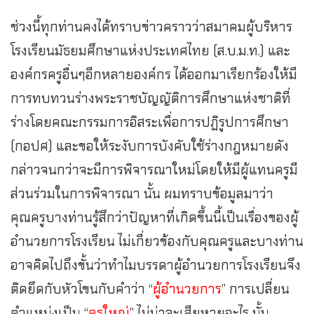
ช่วงนี้ทุกท่านคงได้ทราบข่าวคราวว่าสมาคมผู้บริหาร
โรงเรียนมัธยมศึกษาแห่งประเทศไทย (ส.บ.ม.ท.) และ
องค์กรครูอื่นๆอีกหลายองค์กร ได้ออกมาเรียกร้องให้มี
การทบทวนร่างพระราชบัญญัติการศึกษาแห่งชาติที่
ร่างโดยคณะกรรมการอิสระเพื่อการปฏิรูปการศึกษา
(กอปศ) และขอให้ระงับการบังคับใช้ร่างกฎหมายดัง
กล่าวจนกว่าจะมีการพิจารณาใหม่โดยให้มีผู้แทนครูมี
ส่วนร่วมในการพิจารณา นั้น ผมทราบข้อมูลมาว่า
คุณครูบางท่านรู้สึกว่าปัญหาที่เกิดขึ้นนี้เป็นเรื่องของผู้
อำนวยการโรงเรียน ไม่เกี่ยวข้องกับคุณครูและบางท่าน
อาจคิดไปถึงขั้นว่าทำไมบรรดาผู้อำนวยการโรงเรียนจึง
ติดยึดกับหัวโขนกับคำว่า “
ผู้อำนวยการ
” การเปลี่ยน
ตำแหน่งเป็น “
ครูใหญ่
” ไม่น่าจะเสียหายอะไร นั้น