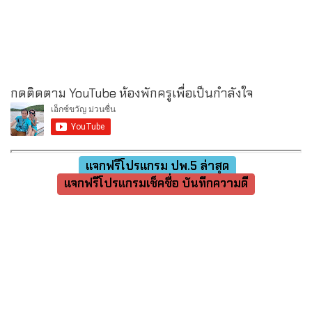
กดติดตาม YouTube ห้องพักครูเพื่อเป็นกำลังใจ
แจกฟรีโปรแกรม ปพ.5 ล่าสุด
แจกฟรีโปรแกรมเช็คชื่อ บันทึกความดี