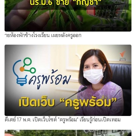
ายห้องพักข้างโรงเรียน เผยหลังครูออก
ดีเดย์ 17 พ.ค. เปิดเว็บไซต์ "ครูพร้อม" เรียนรู้ก่อนเปิดเทอม