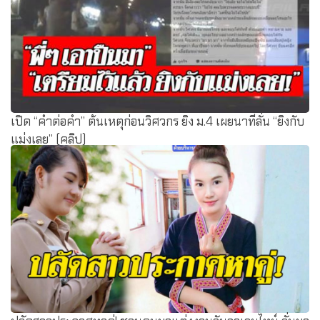
เปิด “คำต่อคำ” ต้นเหตุก่อนวิศวกร ยิง ม.4 เผยนาทีลั่น “ยิงกับ
แม่งเลย” (คลิป)