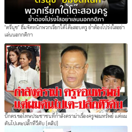
"ตรีนุช" ฮึ่มจัดหนักพวกเรียกใต้โต๊ะสอบครู ย้ำต้องโปร่งใสอย่า
เล่นนอกกติกา
บิ๊กตร.ขอโทษประชาชนที่กำลังดราม่าเรื่องครูจอมทรัพย์ แต่ผม
ดันไปเตะปลั๊กทีวีดับ (คลิป)