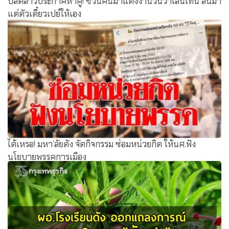
ปลัดสาวประกาศหาคู่! ชวนคนมาแต่งงานวันวาเลนไทน์ ลั่นมา
แต่ตัวเดี๋ยวเปย์ให้เอง
ได้เหรอ! มหา’ลัยดัง จัดกิจกรรม ซ่อมหน่วยกิต ให้นศ.ฟัง
นโยบายพรรคการเมือง