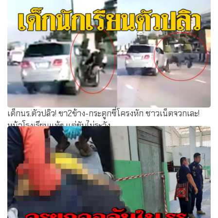
เด็กนร.ตัวปลิว! ขา2ข้าง-กระดูกซี่โครงหัก ชาวเน็ตจวกเละ!
หน้าโรงเรียนแท้ๆ แต่ขับไม่ระวัง