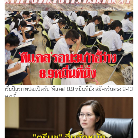
ครูบัณฑิตนำใบปริญญาโทกลับบ้าน ไปฝากผู้อยู่เบื้องหลังค
วามสำเร็จ
เริ่มปีแรก!ทปอ.เปิดรับ ‘ทีแคส’ 8.9 หมื่นที่นั่ง สมัครรับตรง 9-13
พ.ค.นี้