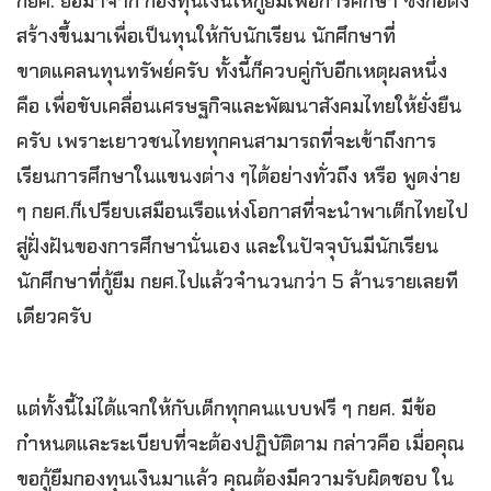
กยศ. ย่อมาจาก กองทุนเงินให้กู้ยืมเพื่อการศึกษา ซึ่งก่อตั้ง
สร้างขึ้นมาเพื่อเป็นทุนให้กับนักเรียน นักศึกษาที่
ขาดแคลนทุนทรัพย์ครับ ทั้งนี้ก็ควบคู่กับอีกเหตุผลหนึ่ง
คือ เพื่อขับเคลื่อนเศรษฐกิจและพัฒนาสังคมไทยให้ยั่งยืน
ครับ เพราะเยาวชนไทยทุกคนสามารถที่จะเข้าถึงการ
เรียนการศึกษาในแขนงต่าง ๆได้อย่างทั่วถึง หรือ พูดง่าย
ๆ กยศ.ก็เปรียบเสมือนเรือแห่งโอกาสที่จะนำพาเด็กไทยไป
สู่ฝั่งฝันของการศึกษานั่นเอง และในปัจจุบันมีนักเรียน
นักศึกษาที่กู้ยืม กยศ.ไปแล้วจำนวนกว่า 5 ล้านรายเลยที
เดียวครับ
แต่ทั้งนี้ไม่ได้แจกให้กับเด็กทุกคนแบบฟรี ๆ กยศ. มีข้อ
กำหนดและระเบียบที่จะต้องปฏิบัติตาม กล่าวคือ เมื่อคุณ
ขอกู้ยืมกองทุนเงินมาแล้ว คุณต้องมีความรับผิดชอบ ใน