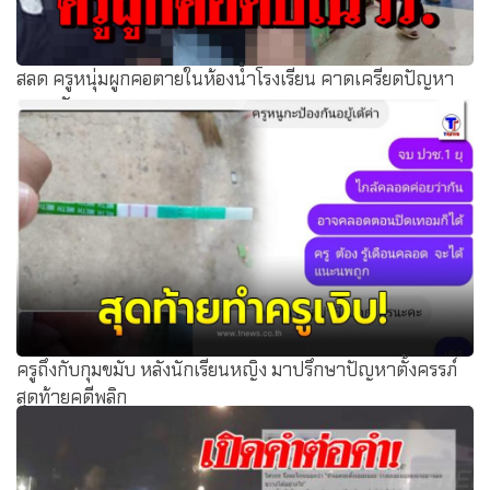
สลด ครูหนุ่มผูกคอตายในห้องน้ำโรงเรียน คาดเครียดปัญหา
ความรัก
ครูถึงกับกุมขมับ หลังนักเรียนหญิง มาปรึกษาปัญหาตั้งครรภ์
สุดท้ายคดีพลิก