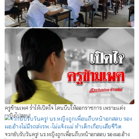
ครูคณิต-วิทย์ 1,964 คน ร้อง "ตรีนุช" สพฐ.จ่อเลิกจ้าง
ครูข้ามเพศ ร่ำไห้เปิดใจ โดนบีบให้ออกราชการ เพราะแต่ง
หญิงไปสอน!
จวกยับรับวันครู! นร.หญิงถูกเพื่อนถีบหน้าอกสลบ รองผอ.อ้าง