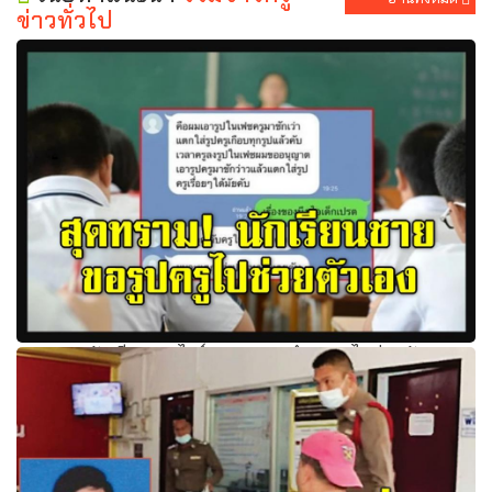
ข่าวทั่วไป
สุดทราม! นักเรียนชายไลน์ขออนุญาตนำรูปครูไปช่วยตัวเอง