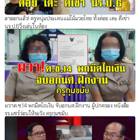
ลาออกแล้ว! ครูหนุ่มประเคนแม่ไม้มวยไทย ทั้งต่อย เตะ ตีเข่า
นร.ป.6วิ่งเล่นในห้อง
ผวาด.ช.14 พกมีดไถเงิน จับอกนศ.ฝึกงาน ผู้ปกครอง หนังสือ
รร.แชร์ว่อนให้ระวัง ครูกุมขมับ