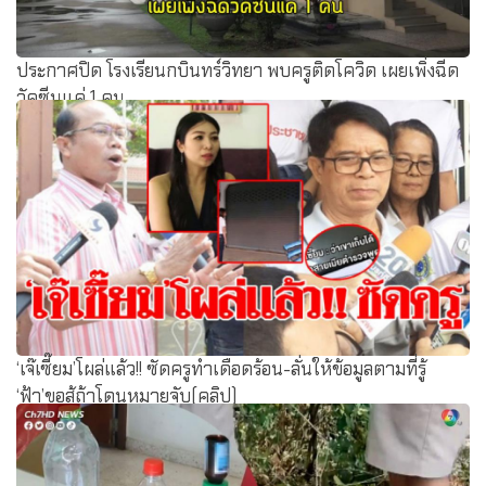
ประกาศปิด โรงเรียนกบินทร์วิทยา พบครูติดโควิด เผยเพิ่งฉีด
วัคซีนแค่ 1 คน
‘เจ๊เซี๊ยม’โผล่แล้ว!! ซัดครูทำเดือดร้อน-ลั่นให้ข้อมูลตามที่รู้
‘ฟ้า’ขอสู้ถ้าโดนหมายจับ(คลิป)