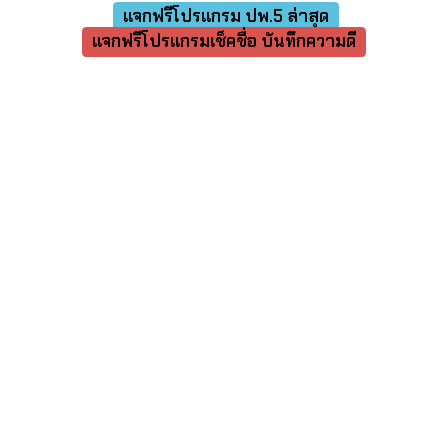
แจกฟรีโปรแกรม ปพ.5 ล่าสุด
แจกฟรีโปรแกรมเช็คชื่อ บันทึกความดี