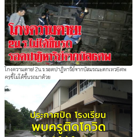
โกงความตาย! 2น.ร.รอดปาฏิหาริย์จากบัสมรณะตกเหว6ศพ
ครูชี้ไม่ได้ขึ้นรถมาด้วย