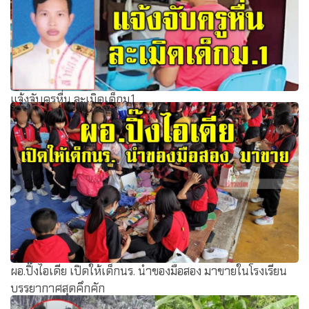
แจ้งจับครูหื่น ละเมิดเด็กม.1
ผอ.ปิ๊งไอเดีย เปิดให้เด็กนร. นำของมือสอง มาขายในโรงเรียน
บรรยากาศสุดคึกคัก