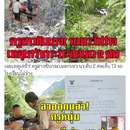
เผยเหตุเศร้า! ครูสาวขับกระบะตกเหว นร.ดับ 2 ศพเจ็บ 13 รถ
โรงเรียนไม่ว่าง