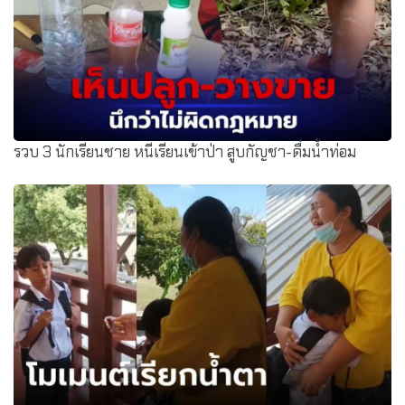
รวบ 3 นักเรียนชาย หนีเรียนเข้าป่า สูบกัญชา-ดื่มน้ำท่อม