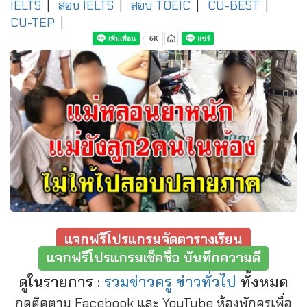
IELTS
|
สอบ IELTS
|
สอบ TOEIC
|
CU-BEST
|
CU-TEP
|
แจกฟรีโปรแกรมจัดตารางเรียน
แจกฟรีโปรแกรมเช็คชื่อ บันทึกความดี
ดูในรายการ :
รวมข่าวครู ข่าวทั่วไป
ทั้งหมด
กดติดตาม Facebook และ YouTube ห้องพักครูเพื่อ