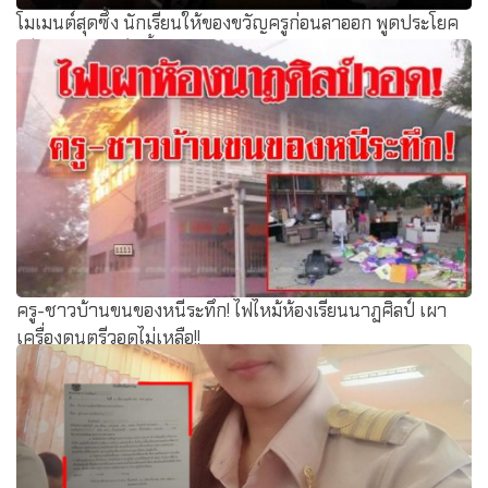
โมเมนต์สุดซึ้ง นักเรียนให้ของขวัญครูก่อนลาออก พูดประโยค
เดียว ทำชาวเน็ตน้ำตาร่วง
ครู-ชาวบ้านขนของหนีระทึก! ไฟไหม้ห้องเรียนนาฏศิลป์ เผา
เครื่องดนตรีวอดไม่เหลือ!!