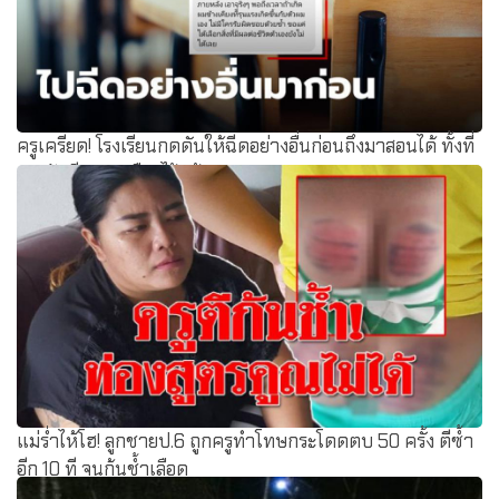
ครูเครียด! โรงเรียนกดดันให้ฉีดอย่างอื่นก่อนถึงมาสอนได้ ทั้งที่
จองวัคซีนทางเลือกไว้แล้ว
แม่ร่ำไห้โฮ! ลูกชายป.6 ถูกครูทำโทษกระโดดตบ 50 ครั้ง ตีซ้ำ
อีก 10 ที จนก้นช้ำเลือด