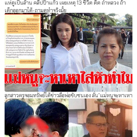
แห่ดูเป็นล้าน คลิปป้าแก้ว เผยเหตุ 13 ชีวิต ติด ถ้ำหลวง ถ้า
เด็กออกมาได้-ถามดูทำจริงมั้ย
ลูกสาวครูจอมทรัพย์โต้ข่าวลือพ่อขับชนเอง ลั่น”แม่หนูจะหาเหา
ใส่หัวทำไม”