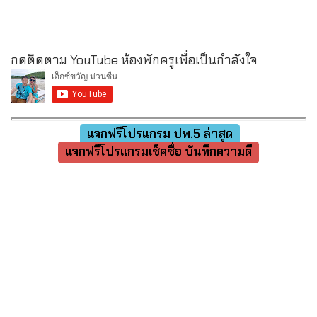
กดติดตาม YouTube ห้องพักครูเพื่อเป็นกำลังใจ
แจกฟรีโปรแกรม ปพ.5 ล่าสุด
แจกฟรีโปรแกรมเช็คชื่อ บันทึกความดี