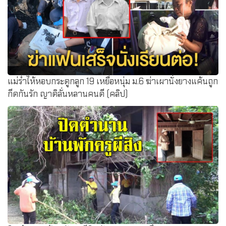
แม่ร่ำไห้หอบกระดูกลูก 19 เหยื่อหนุ่ม ม.6 ฆ่าเผานั่งยางแค้นถูก
กีดกันรัก ญาติลั่นหลานคนดี (คลิป)