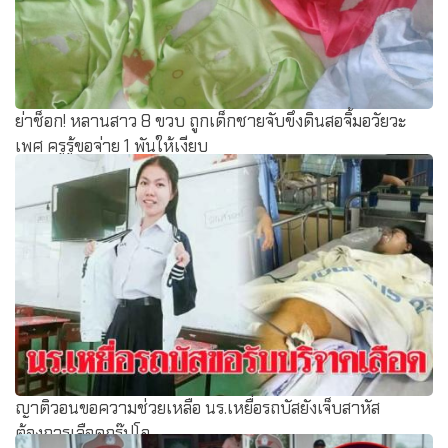
ย่าช็อก! หลานสาว 8 ขวบ ถูกเด็กชายจับขึงดินสอจิ้มอวัยวะ
เพศ ครูรู้ขอจ่าย 1 พันให้เงียบ
ญาติวอนขอความช่วยเหลือ นร.เหยื่อรถบัสยังเจ็บสาหัส
ต้องการเลือดกรุ๊ปโอ