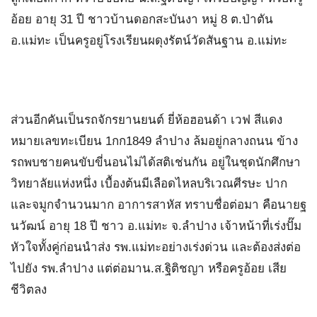
อ้อย อายุ 31 ปี ชาวบ้านดอกสะบันงา หมู่ 8 ต.ป่าตัน
อ.แม่ทะ เป็นครูอยู่โรงเรียนผดุงรัตน์วัดสันฐาน อ.แม่ทะ
ส่วนอีกคันเป็นรถจักรยานยนต์ ยี่ห้อฮอนด้า เวฟ สีแดง
หมายเลขทะเบียน 1กก1849 ลำปาง ล้มอยู่กลางถนน ข้าง
รถพบชายคนขับขี่นอนไม่ได้สติเช่นกัน อยู่ในชุดนักศึกษา
วิทยาลัยแห่งหนึ่ง เบื้องต้นมีเลือดไหลบริเวณศีรษะ ปาก
และจมูกจำนวนมาก อาการสาหัส ทราบชื่อต่อมา คือนายฐ
นวัฒน์ อายุ 18 ปี ชาว อ.แม่ทะ จ.ลำปาง เจ้าหน้าที่เร่งปั๊ม
หัวใจทั้งคู่ก่อนนำส่ง รพ.แม่ทะอย่างเร่งด่วน และต้องส่งต่อ
ไปยัง รพ.ลำปาง แต่ต่อมาน.ส.ฐิติชญา หรือครูอ้อย เสีย
ชีวิตลง