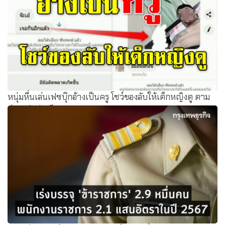
หนุ่มหื่นเล่นเฟซบุ๊กอ้างเป็นครู​ โชว์ของลับให้เด็กหญิงดู ตาม
ล่าหาตัวทันที