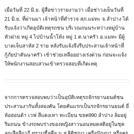
เมื่อวันที่ 22 มิ.ย. ผู้สื่อข่าวรายงานว่า เมื่อช่าวงเย็นวันที่
21 มิ.ย. ที่ผ่านมา เจ้าหน้าที่ตำรวจ สภ.แม่ทะ จ.ลำปาง ได้
รับแจ้งว่าเกิดอุบัติเหตุรถชน บริเวณถนนระหว่างหมู่บ้าน
หัวฝาย หมู่ 4 ไปบ้านน้ำโท้ง หมู่ 1 ต.นาครัว อ.แมทะ มีผู้
บาดเจ็บสาหัส 2 ราย หลังรับแจ้งจึงรีบประสานเจ้าหน้าที่
กู้ภัยป่าตันนาครัว เข้าช่วยเหลืออย่างเร่งด่วน ก่อนจะแจ้ง
ให้พนักงานสอบสวนเข้าตรวจสอบที่เกิดเหตุ
จากการตรวจสอบพบว่าเป็นอุบัติเหตุรถจักรยานยนต์ชน
ประสานงากันทั้งสองคัน โดยคันแรกเป็นรถจักรยานยนต์ ยี่
ห้อฮอนด้า เวฟ สีแดงเทา ทะเบียน ขธค990 ลำปาง ล้มอยู่
ริมถนน ข้างรถพบร่างของหญิงสาวนอนหมดสติอยู่ในชุด
ลูกเสือสีกากี ทราบชื่อคือ น.ส.ฐิติชญา เครือปัญญา หรือครู