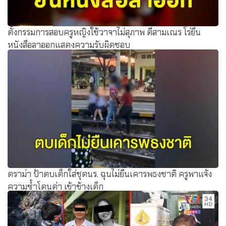
ตั้งกรรมการสอบครูหญิงใช้วาจาไม่สุภาพ ตีสามเณร โร่ยื่น
หนังสือลาออกแสดงความรับผิดชอบ
ดราม่า ป้าตบเด็กใส่ชุดนร. ฉุนไม่ยืนเคารพธงชาติ ครูพาแจ้ง
ความซ้ำโดนด่า เข้าข้างเด็ก