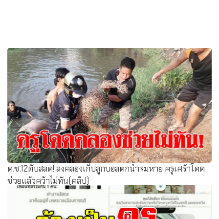
ด.ช.12ดับสลด! ลงคลองเก็บลูกบอลตกน้ำจมหาย ครูเศร้าโดด
ช่วยแล้วคว้าไม่ทัน(คลิป)