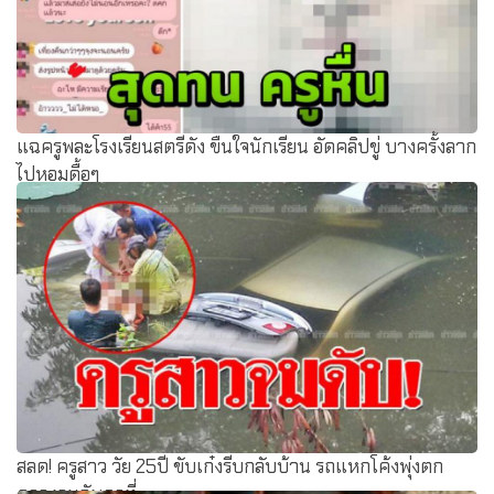
แฉครูพละโรงเรียนสตรีดัง ขืนใจนักเรียน อัดคลิปขู่ บางครั้งลาก
ไปหอมดื้อๆ
สลด! ครูสาว วัย 25ปี ขับเก๋งรีบกลับบ้าน รถแหกโค้งพุ่งตก
คลองจมดับคาที่