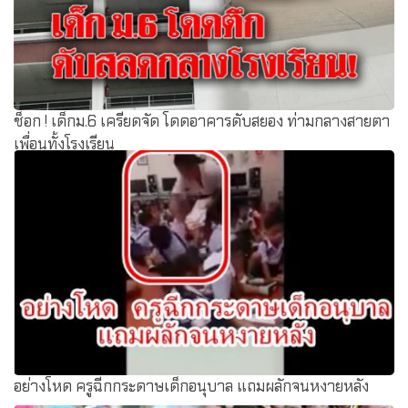
ช็อก ! เด็กม.6 เครียดจัด โดดอาคารดับสยอง ท่ามกลางสายตา
เพื่อนทั้งโรงเรียน
อย่างโหด ครูฉีกกระดาษเด็กอนุบาล แถมผลักจนหงายหลัง