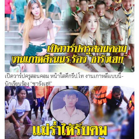
เปิดวาร์ปครูสอนคอม หน้าใสดีกรีป.โท งานเกาหลีแบบนี้-
นักเรียนร้อง “ซารังเฮ!!”