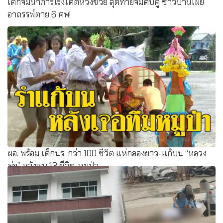
เด็กจมน้ำภารโรงโดดหวังช่วย สุดท้ายจมดับคู่ ชาวบ้านเผย
อาถรรพ์ตาย 6 ศพ!
ผอ. พร้อม เด็กนร. กว่า 100 ชีวิต แห่กลองยาว-แก้บน “หลวง
พ่อ” หลังพบ 13 ชีวิต-หมูป่า