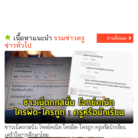
เนื้อหาแนะนำ
รวมข่าวครู
อ่านทั้งหมด
ข่าวทั่วไป
ชาวเน็ตถกสนั่น โจทย์คณิต ใครผิด-ใครถูก ครูหรือนักเรียน
เศร้าใจการศึกษาไทย