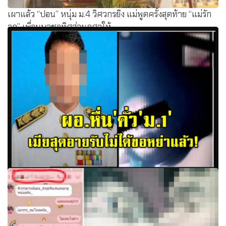
เผาแล้ว “ปอน” หนุ่ม ม.4 วิศวกรยิง แม่พูดครั้งสุดท้าย “แม่รัก
ลูก” เพื่อนบวชอุทิศส่วนกุศลให้
จ่อให้ออก "ผอ.หื่น" คั่ว "ม.1" เมียสุดอายรับไม่ได้ขอหย่าแล้ว!