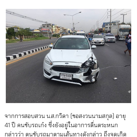
จากการสอบสวน น.ส.กวิดา (ขอสงวนนามสกุล) อายุ
41 ปี คนขับรถเก๋ง ซึ่งยังอยู่ในอาการตื่นตระหนก
กล่าวว่า ตนขับรถมาตามเส้นทางดังกล่าว ถึงจุดเกิด