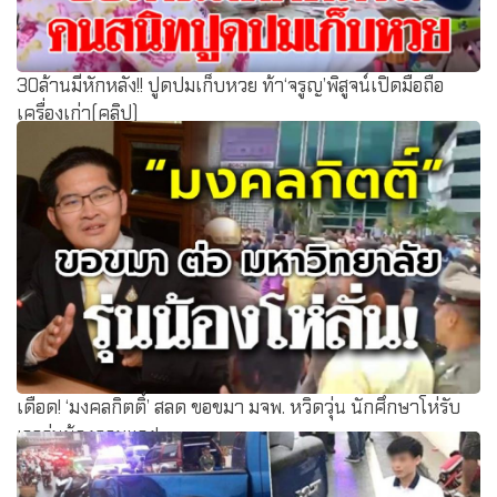
30ล้านมีหักหลัง!! ปูดปมเก็บหวย ท้า‘จรูญ’พิสูจน์เปิดมือถือ
เครื่องเก่า(คลิป)
เดือด! ‘มงคลกิตติ์’ สลด ขอขมา มจพ. หวิดวุ่น นักศึกษาโห่รับ
เจอรุ่นน้องถามแรง!