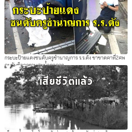
กระบะป้ายแดงชนดับครูชำนาญการ ร.ร.ดัง ขาขาดคาที่2ศพ
คนขับช็อกกราบศพน้ำตาคลอ