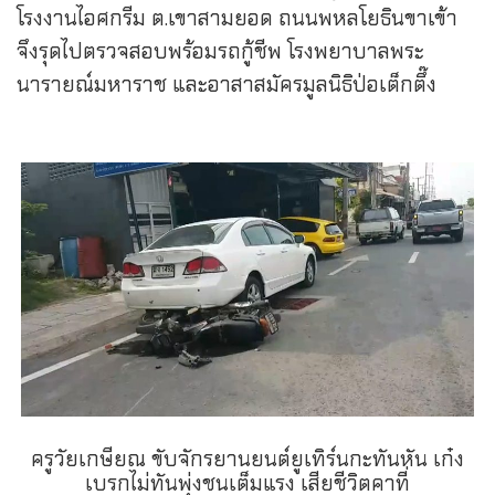
โรงงานไอศกรีม ต.เขาสามยอด ถนนพหลโยธินขาเข้า
จึงรุดไปตรวจสอบพร้อมรถกู้ชีพ โรงพยาบาลพระ
นารายณ์มหาราช และอาสาสมัครมูลนิธิป่อเต็กตึ๊ง
ครูวัยเกษียณ ขับจักรยานยนต์ยูเทิร์นกะทันหัน เก๋ง
เบรกไม่ทันพุ่งชนเต็มแรง เสียชีวิตคาที่