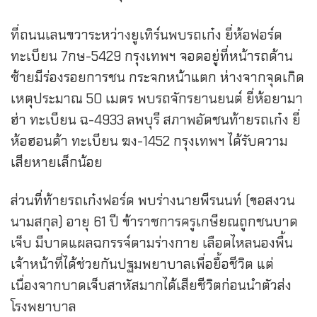
ที่ถนนเลนขวาระหว่างยูเทิร์นพบรถเก๋ง ยี่ห้อฟอร์ด
ทะเบียน 7กษ-5429 กรุงเทพฯ จอดอยู่ที่หน้ารถด้าน
ซ้ายมีร่องรอยการชน กระจกหน้าแตก ห่างจากจุดเกิด
เหตุประมาณ 50 เมตร พบรถจักรยานยนต์ ยี่ห้อยามา
ฮ่า ทะเบียน ฉ-4933 ลพบุรี สภาพอัดชนท้ายรถเก๋ง ยี่
ห้อฮอนด้า ทะเบียน ฆง-1452 กรุงเทพฯ ได้รับความ
เสียหายเล็กน้อย
ส่วนที่ท้ายรถเก๋งฟอร์ด พบร่างนายพีรนนท์ (ขอสงวน
นามสกุล) อายุ 61 ปี ข้าราชการครูเกษียณถูกชนบาด
เจ็บ มีบาดแผลฉกรรจ์ตามร่างกาย เลือดไหลนองพื้น
เจ้าหน้าที่ได้ช่วยกันปฐมพยาบาลเพื่อยื้อชีวิต แต่
เนื่องจากบาดเจ็บสาหัสมากได้เสียชีวิตก่อนนำตัวส่ง
โรงพยาบาล