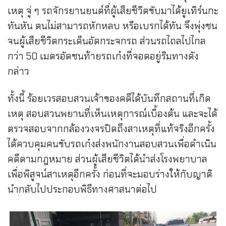
เหตุ จู่ ๆ รถจักรยานยนต์ที่ผู้เสียชีวิตขับมาได้ยูเทิร์นกะ
ทันหัน ตนไม่สามารถหักหลบ หรือเบรกได้ทัน จึงพุ่งชน
จนผู้เสียชีวิตกระเด็นอัดกระจกรถ ส่วนรถไถลไปไกล
กว่า 50 เมตรอัดชนท้ายรถเก๋งที่จอดอยู่ริมทางดัง
กล่าว
ทั้งนี้ ร้อยเวรสอบสวนเจ้าของคดีได้บันทึกสถานที่เกิด
เหตุ สอบสวนพยานที่เห็นเหตุการณ์เบื้องต้น และจะได้
ตรวจสอบจากกล้องวงจรปิดถึงสาเหตุที่แท้จริงอีกครั้ง
ได้ควบคุมคนขับรถเก๋งส่งพนักงานสอบสวนเพื่อดำเนิน
คดีตามกฎหมาย ส่วนผู้เสียชีวิตได้นำส่งโรงพยาบาล
เพื่อพิสูจน์สาเหตุอีกครั้ง ก่อนที่จะมอบร่างให้กับญาติ
นำกลับไปประกอบพิธีทางศาสนาต่อไป