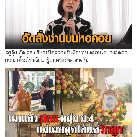
‘ครูจุ๊ย’ อัด ศธ.บริหารปัดความรับผิดชอบ ออกนโยบายลดค่า
เทอม เสี้ยมโรงเรียน-ผู้ปกครองทะเลาะกัน