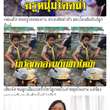
เจอแล้ว! ศพครูโดดสะพาน ตร.สงสัยฆ่าตัว สอบโยงสัมพันธ์ลูก
ศิษย์
เฮ้ยเจ๋ง! ชมลูกเสือแปดริ้วโชว์ลูกคอในค่ายสุดไพเราะ แต่ร้อง
เพลงเพลินจนกับข้าวไหม้ (คลิป)