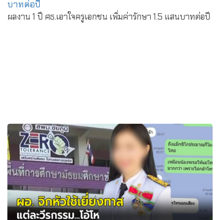
ผลงาน 1 ปี ศธ.เอาใจครูเอกชน เพิ่มค่ารักษา 1.5 แสนบาทต่อปี