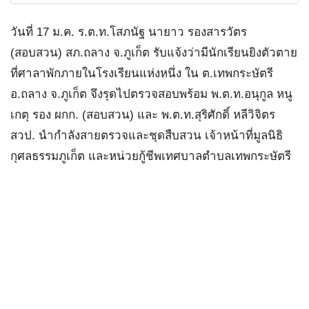
วันที่ 17 ม.ค. ร.ต.ท.โสภนัฐ นายาว รองสารวัตร
(สอบสวน) สภ.ถลาง จ.ภูเก็ต รับแจ้งว่ามีนักเรียนยิงตัวตาย
ที่ศาลาพักภายในโรงเรียนแห่งหนึ่ง ใน ต.เทพกระษัตรี
อ.ถลาง จ.ภูเก็ต จึงรุดไปตรวจสอบพร้อม พ.ต.ท.อนุกูล หนู
เกตุ รอง ผกก. (สอบสวน) และ พ.ต.ท.สุริศักดิ์ หลีวิจิตร
สวป. นำกำลังสายตรวจและชุดสืบสวน เจ้าหน้าที่มูลนิธิ
กุศลธรรมภูเก็ต และหน่วยกู้ชีพเทศบาลตำบลเทพกระษัตรี