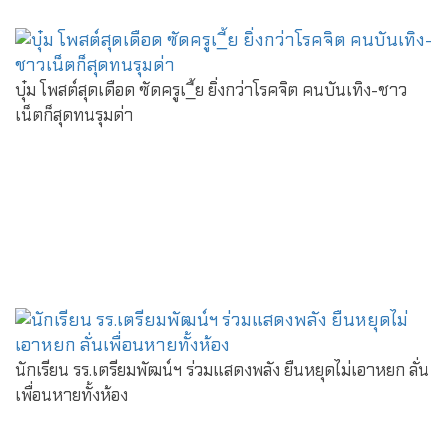
บุ๋ม โพสต์สุดเดือด ซัดครูเ_ี้ย ยิ่งกว่าโรคจิต คนบันเทิง-ชาว
เน็ตก็สุดทนรุมด่า
นักเรียน รร.เตรียมพัฒน์ฯ ร่วมแสดงพลัง ยืนหยุดไม่เอาหยก ลั่น
เพื่อนหายทั้งห้อง