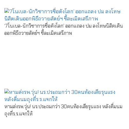
‘7โนเบล-นักวิชาการชื่อดังโลก’ ออกแถลง ปม ลงโทษนิสิตเดิน
ออกพิธีถวายสัตย์ฯ ชี้ละเมิดเสรีภาพ
หามส่งรพ.วุ่น! นร.ประถมกว่า 30คนท้องเสียรุนแรง หลังดื่มนม
ถุงที่ร.ร.แจกให้