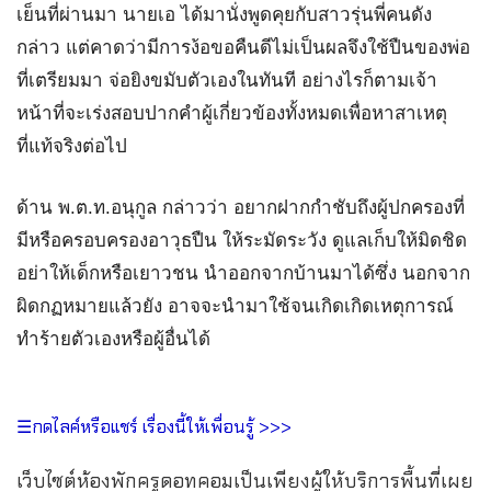
เย็นที่ผ่านมา นายเอ ได้มานั่งพูดคุยกับสาวรุ่นพี่คนดัง
กล่าว แต่คาดว่ามีการง้อขอคืนดีไม่เป็นผลจึงใช้ปืนของพ่อ
ที่เตรียมมา จ่อยิงขมับตัวเองในทันที อย่างไรก็ตามเจ้า
หน้าที่จะเร่งสอบปากคำผู้เกี่ยวข้องทั้งหมดเพื่อหาสาเหตุ
ที่แท้จริงต่อไป
ด้าน พ.ต.ท.อนุกูล กล่าวว่า อยากฝากกำชับถึงผู้ปกครองที่
มีหรือครอบครองอาวุธปืน ให้ระมัดระวัง ดูแลเก็บให้มิดชิด
อย่าให้เด็กหรือเยาวชน นำออกจากบ้านมาได้ซึ่ง นอกจาก
ผิดกฏหมายแล้วยัง อาจจะนำมาใช้จนเกิดเกิดเหตุการณ์
ทำร้ายตัวเองหรือผู้อื่นได้
☰กดไลค์หรือแชร์ เรื่องนี้ให้เพื่อนรู้ >>>
เว็บไซต์ห้องพักครูดอทคอมเป็นเพียงผู้ให้บริการพื้นที่เผย