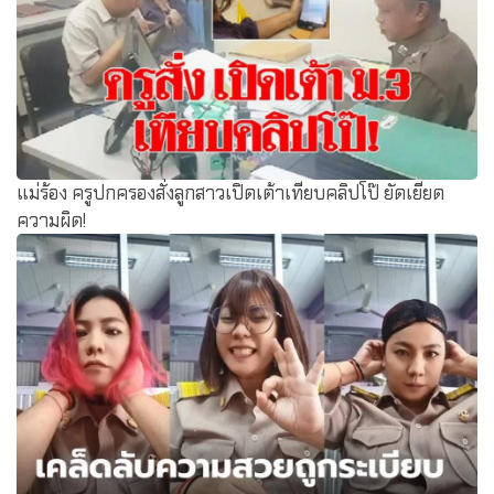
แม่ร้อง ครูปกครองสั่งลูกสาวเปิดเต้าเทียบคลิปโป๊ ยัดเยียด
ความผิด!