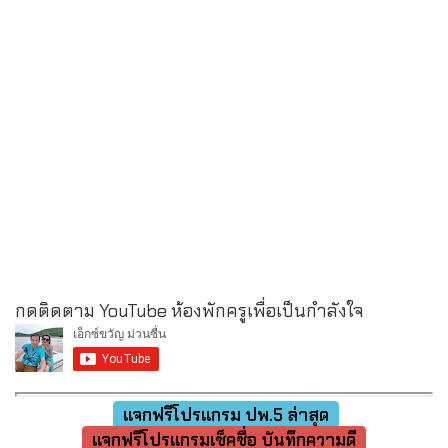
กดติดตาม YouTube ห้องพักครูเพื่อเป็นกำลังใจ
แจกฟรีโปรแกรม ปพ.5 ล่าสุด
แจกฟรีโปรแกรมเช็คชื่อ บันทึกความดี