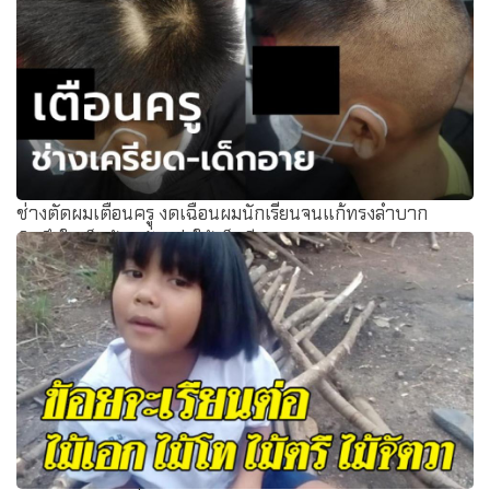
ช่างตัดผมเตือนครู งดเฉือนผมนักเรียนจนแก้ทรงลำบาก
คิดถึงใจเด็กด้วย ลั่นอย่าให้เห็นอีก!