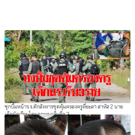
ซุกบึ้มหน้าร.ร.ดักสังหารชุดคุ้มครองครูที่ยะลา สาหัส 2 นาย
เด็กนักเรียนโดนลูกหลงเจ็บอีก 3