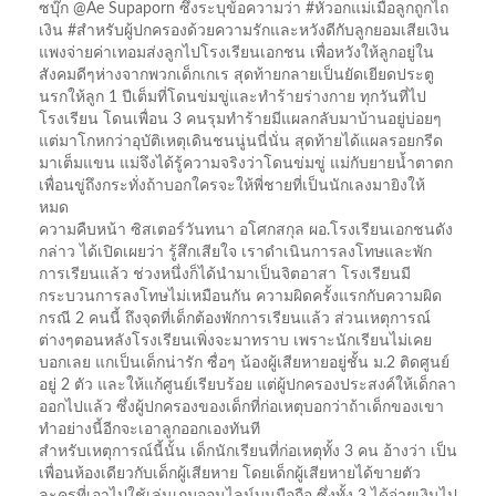
ซบุ๊ก @Ae Supaporn ซึ่งระบุข้อความว่า #หัวอกแม่เมื่อลูกถูกไถ
เงิน #สำหรับผู้ปกครองด้วยความรักและหวังดีกับลูกยอมเสียเงิน
แพงจ่ายค่าเทอมส่งลูกไปโรงเรียนเอกชน เพื่อหวังให้ลูกอยู่ใน
สังคมดีๆห่างจากพวกเด็กเกเร สุดท้ายกลายเป็นยัดเยียดประตู
นรกให้ลูก 1 ปีเต็มที่โดนข่มขู่และทำร้ายร่างกาย ทุกวันที่ไป
โรงเรียน โดนเพื่อน 3 คนรุมทำร้ายมีแผลกลับมาบ้านอยู่บ่อยๆ
แต่มาโกหกว่าอุบัติเหตุเดินชนนู่นนี่นั่น สุดท้ายได้แผลรอยกรีด
มาเต็มแขน แม่จึงได้รู้ความจริงว่าโดนข่มขู่ แม่กับยายน้ำตาตก
เพื่อนขู่ถึงกระทั่งถ้าบอกใครจะให้พี่ชายที่เป็นนักเลงมายิงให้
หมด
ความคืบหน้า ซิสเตอร์วันทนา อโศกสกุล ผอ.โรงเรียนเอกชนดัง
กล่าว ได้เปิดเผยว่า รู้สึกเสียใจ เราดำเนินการลงโทษและพัก
การเรียนแล้ว ช่วงหนึ่งก็ได้นำมาเป็นจิตอาสา โรงเรียนมี
กระบวนการลงโทษไม่เหมือนกัน ความผิดครั้งแรกกับความผิด
กรณี 2 คนนี้ ถึงจุดที่เด็กต้องพักการเรียนแล้ว ส่วนเหตุการณ์
ต่างๆตอนหลังโรงเรียนเพิ่งจะมาทราบ เพราะนักเรียนไม่เคย
บอกเลย แกเป็นเด็กน่ารัก ซื่อๆ น้องผู้เสียหายอยู่ชั้น ม.2 ติดศูนย์
อยู่ 2 ตัว และให้แก้ศูนย์เรียบร้อย แต่ผู้ปกครองประสงค์ให้เด็กลา
ออกไปแล้ว ซึ่งผู้ปกครองของเด็กที่ก่อเหตุบอกว่าถ้าเด็กของเขา
ทำอย่างนี้อีกจะเอาลูกออกเองทันที
สำหรับเหตุการณ์นี้นั้น เด็กนักเรียนที่ก่อเหตุทั้ง 3 คน อ้างว่า เป็น
เพื่อนห้องเดียวกับเด็กผู้เสียหาย โดยเด็กผู้เสียหายได้ขายตัว
ละครที่เอาไปใช้เล่นเกมออนไลน์บนมือถือ ซึ่งทั้ง 3 ได้จ่ายเงินไป