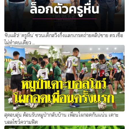
จับแล้ว! ‘ครูหื่น’ ชวนเด็กสวิงกิ้งแลกเกรดถ่ายคลิปขาย ตร.เชื่อ
ไม่ทำคนเดียว ...
สุดอบอุ่น ต้อนรับหมูป่ากลับบ้าน เพื่อนโผกอดกันแน่น เดาะ
บอลโชว์ความฟิต