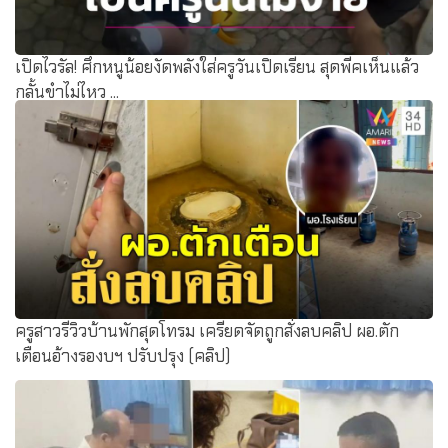
เปิดไวรัล! ศึกหนูน้อยงัดพลังใส่ครูวันเปิดเรียน สุดพีคเห็นแล้ว
กลั้นขำไม่ไหว ...
ครูสาวรีวิวบ้านพักสุดโทรม เครียดจัดถูกสั่งลบคลิป ผอ.ตัก
เตือนอ้างรองบฯ ปรับปรุง (คลิป)