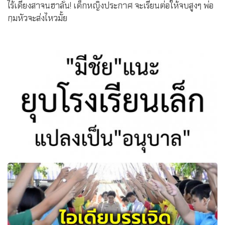
ไร้เดียงสาจนฮาลั่น! เด็กหญิงประกาศ จะเรียนต่อให้จบสูงๆ พ่อ
กุมหัวจะส่งไหวมั้ย
ชี้การปฏิรูปการศึกษา "มีชัย"แนะยุบโรงเรียนเล็กแปลง
เป็น"อนุบาล"