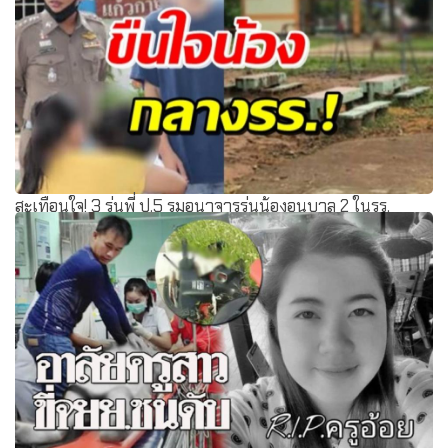
สะเทือนใจ! 3 รุ่นพี่ ป.5 รุมอนาจารรุ่นน้องอนุบาล 2 ในรร.