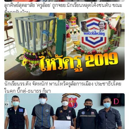
ลูกศิษย์สุดอาลัย ‘ครูอ้อย’ ถูกจยย.นักเรียนหลุดโค้งชนดับ ขณะ
ขี่รถกลับบ้าน
นักเรียนรร.ดัง จัดหนัก! พานไหว้ครูล้อการเมือง ประชาธิปไตย
ในคุก บิ๊กตู่-ธนาธร ก็มา