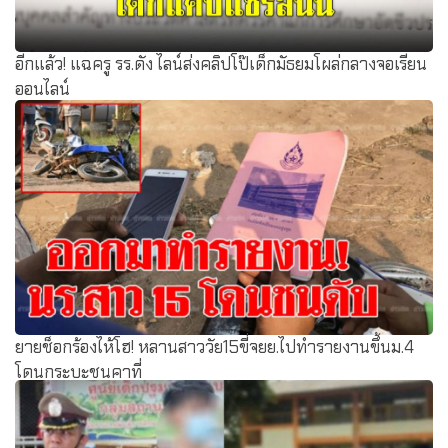
อีกแล้ว! แฉครู รร.ดัง ไลน์ส่งคลิปโป๊เด็กมัธยมโผล่กลางจอเรียน
ออนไลน์
ยายช็อกร้องไห้โฮ! หลานสาววัย15ขี่จยย.ไปทำรายงานขึ้นม.4
โดนกระบะชนคาที่