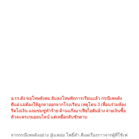
อ.รร.ดัง ขอโทษสังคม ยันลงโทษพักการเรียนแล้ว กรณีเพจดัง
ตีแผ่ แม่ต้องให้ลูกลาออกจากโรงเรียน เหตุโดน 3 เพื่อนร่วมห้อง
รีดไถเงิน แถมข่มขู่ทำร้าย ด้านแก๊งมาเฟียไอติมอ้าง จ่ายเงินซื้อ
ตัวละครเกมออนไลน์ แต่เหยื่อกลับชักดาบ
จากกรณีเพจดังอย่าง @แหม่ม โพธิ์ดำ ตีแผ่เรื่องราวจากผู้ที่ใช้เฟ