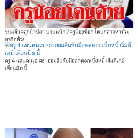
ขนมจีนคลุกน้ำปลา บานหนัก 7ครูน้อยช็อก โดนกล่าวหาร่วม
ทุจริตด้วย
ครู 4 แสนคนเฮ ศธ.-ออมสินจับมือลดดอกเบี้ยหนี้ เริ่มดีเดย์
เดือนมิ.ย.นี้