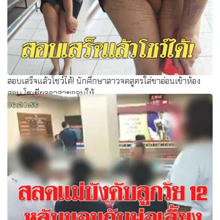
สอบเสร็จแล้วโชว์ได้! นักศึกษาสาวจดสูตรใส่ขาอ่อนเข้าห้อง
สอบ โซเชียลอาสาขอลบให้