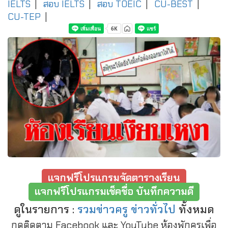
IELTS
|
สอบ IELTS
|
สอบ TOEIC
|
CU-BEST
|
CU-TEP
|
แจกฟรีโปรแกรมจัดตารางเรียน
แจกฟรีโปรแกรมเช็คชื่อ บันทึกความดี
ดูในรายการ :
รวมข่าวครู ข่าวทั่วไป
ทั้งหมด
กดติดตาม Facebook และ YouTube ห้องพักครูเพื่อ