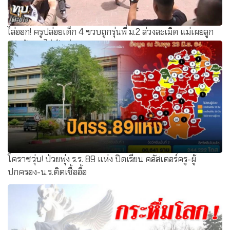
ไล่ออก! ครูปล่อยเด็ก 4 ขวบถูกรุ่นพี่ ม.2 ล่วงละเมิด แม่เผยลูก
ผวาผู้ชาย ไม่เว้นพ่อ
โคราชวุ่น! ป่วยพุ่ง ร.ร. 89 แห่ง ปิดเรียน คลัสเตอร์ครู-ผู้
ปกครอง-น.ร.ติดเชื้ออื้อ