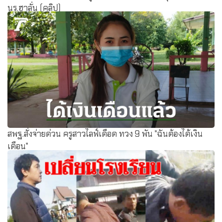
นร.ฮาลั่น (คลิป)
สพฐ.สั่งจ่ายด่วน ครูสาวไลฟ์เดือด ทวง 9 พัน "ฉันต้องได้เงิน
เดือน"