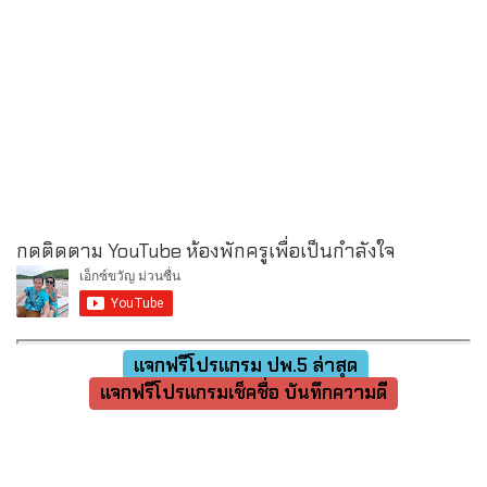
กดติดตาม YouTube ห้องพักครูเพื่อเป็นกำลังใจ
แจกฟรีโปรแกรม ปพ.5 ล่าสุด
แจกฟรีโปรแกรมเช็คชื่อ บันทึกความดี