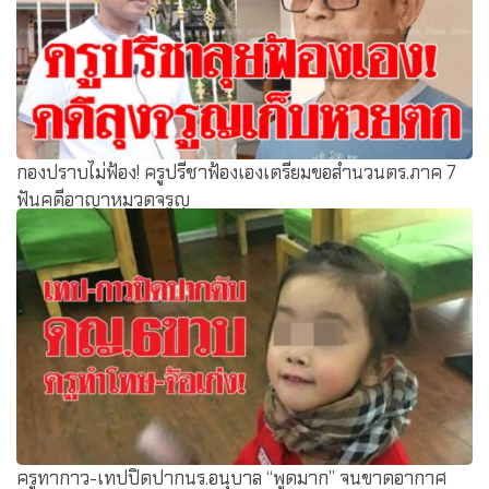
กองปราบไม่ฟ้อง! ครูปรีชาฟ้องเองเตรียมขอสำนวนตร.ภาค 7
ฟันคดีอาญาหมวดจรูญ
ครูทากาว-เทปปิดปากนร.อนุบาล “พูดมาก” จนขาดอากาศ