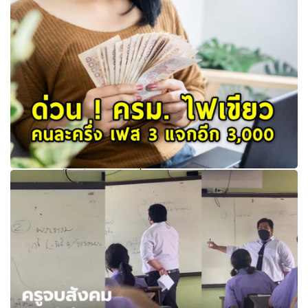
เอกชน โรงเรียนกวดวิชา-สอนขับรถ
ด่วน ! ครม. ไฟเขียว คนละครึ่ง เฟส 3 แจกอีก 3,000 - เรารักกัน
เพิ่มเงินคนละ 2,000