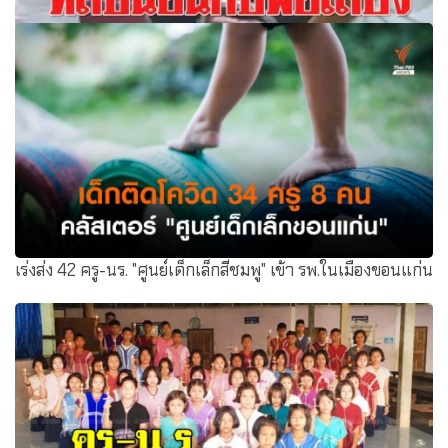
เสื่อม! แม่บังคับลูกสาวนอนกับพ่อเลี้ยง อ้างกลัวโดนทิ้งลงมือ
สวมถุงยางให้ด้วยตัวเอง (คลิป)
เร่งส่ง 42 ครู-นร. "ศูนย์เด็กเล็กสีชมพู" เข้า รพ.ในเมืองขอนแก่น