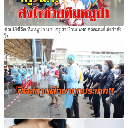
ช่วย13ชีวิต ทีมหมูป่า น.ร.-ครู รร.บ้านยะพอ สวดมนต์ ส่งกำลัง
ใจ
จังหวัดปทุมธานี สั่งปิดสถานศึกษาทุกประเภท ทั้งรัฐและ