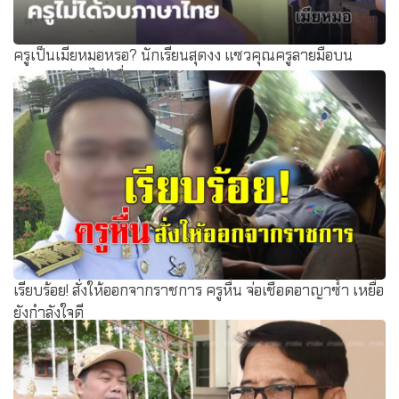
ครูเป็นเมียหมอหรอ? นักเรียนสุดงง แซวคุณครูลายมือบน
กระดานอ่านไม่รู้เรื่อง
เรียบร้อย! สั่งให้ออกจากราชการ ครูหื่น จ่อเชือดอาญาซ้ำ เหยื่อ
ยังกำลังใจดี