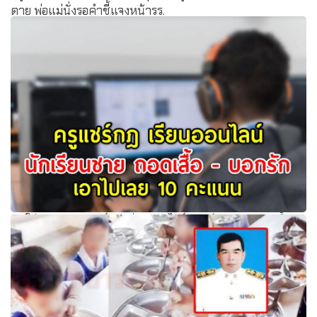
ตาย พ่อแม่นั่งรอคำชี้แจงหน้ารร.
มันใช่เหรอ ? ครูแชร์กฎ เรียนออนไลน์ นักเรียนชาย ถอดเสื้อ -
บอกรัก เอาไปเลย 10 คะแนน