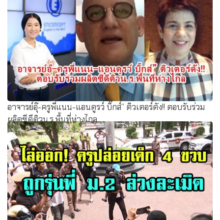
อาจารย์อุ๊-ครูพี่แนน-แอนดูรว์ บิ๊กส์” ติวเตอร์ดัง!! ตอบรับร่วม
ผลิตซีดีติวน.ร.พื้นที่ห่างไกล