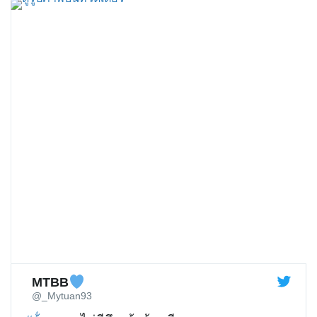
ดู
รู
ป
ภ
า
พ
บ
น
ท
วิ
ต
เ
ต
อ
ร์
MTBB
@_Mytuan93