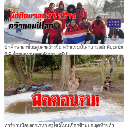
นักศึกษาอาชีวะอุบลฯสร้างชื่อ คว้าแชมป์โลกแกะสลักหิมะสมัย
ที่ 9 ด้วยผลงานสุดอลังการ (คลิป)
ทาร์ซานน้อยลอยเวหา ครูโชว์โหนเชือกข้ามบ่อ สุดท้ายทำ