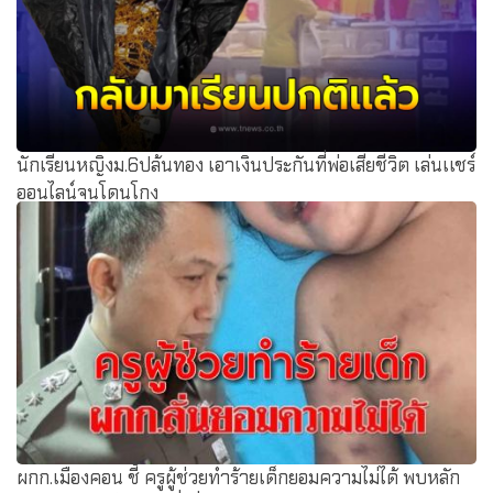
นักเรียนหญิงม.6ปล้นทอง เอาเงินประกันที่พ่อเสียชีวิต เล่นเเชร์
ออนไลน์จนโดนโกง
ผกก.เมืองคอน ชี้ ครูผู้ช่วยทำร้ายเด็กยอมความไม่ได้ พบหลัก