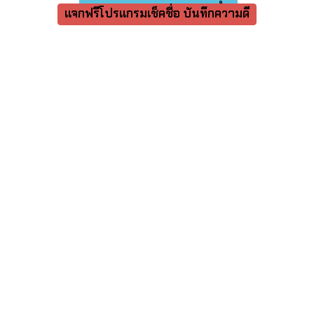
แจกฟรีโปรแกรมเช็คชื่อ บันทึกความดี