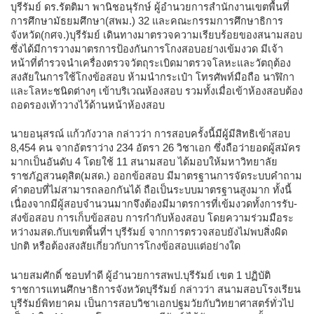
บุรีรัมย์ ดร.รัตติมา พานิชอนุรักษ์ ผู้อำนวยการสำนักงานเขตพื้นที่
การศึกษามัธยมศึกษา(สพม.) 32 และคณะกรรมการศึกษาธิการ
จังหวัด(กศจ.)บุรีรัมย์ เดินทางมาตรวจความเรียบร้อยของสนามสอบ
ซึ่งได้มีการวางมาตรการป้องกันการโกงสอบอย่างเข้มงวด มีเจ้า
หน้าที่ตำรวจนำเครื่องตรวจวัตถุระเบิดมาตรวจโลหะและวัตถุต้อง
สงสัยในการใช้โกงข้อสอบ ห้ามนำกระเป๋า โทรศัพท์มือถือ นาฬิกา
และโลหะชนิดต่างๆ เข้าบริเวณห้องสอบ รวมทั้งเมื่อเข้าห้องสอบต้อง
ถอดรองเท้าวางไว้ด้านหน้าห้องสอบ
นายอนุสรณ์ แก้วกังวาล กล่าวว่า การสอบครั้งนี้มีผู้มีสิทธิเข้าสอบ
8,454 คน จากอัตราว่าง 234 อัตรา 26 วิชาเอก ซึ่งถือว่ายอดผู้สมัคร
มากเป็นอันดับ 4 โดยใช้ 11 สนามสอบ ได้มอบให้มหาวิทยาลัย
ราชภัฏสวนดุสิต(มสด.) ออกข้อสอบ มีมาตรฐานการจัดระบบคำถาม
คำตอบที่ไม่สามารถลอกกันได้ ถือเป็นระบบมาตรฐานสูงมาก ทั้งนี้
เนื่องจากมีผู้สอบจำนวนมากจึงต้องมีมาตรการที่เข้มงวดทั้งการรับ-
ส่งข้อสอบ การเก็บข้อสอบ การกำกับห้องสอบ โดยความร่วมมือระ
หว่างมสด.กับเขตพื้นที่ฯ บุรีรัมย์ จากการตรวจสอบยังไม่พบสิ่งผิด
ปกติ หรือต้องสงสัยเกี่ยวกับการโกงข้อสอบแต่อย่างใด
นายสมศักดิ์ ชอบทำดี ผู้อำนวยการสพป.บุรีรัมย์ เขต 1 ปฏิบัติ
ราชการแทนศึกษาธิการจังหวัดบุรีรัมย์ กล่าวว่า สนามสอบโรงเรียน
บุรีรัมย์พิทยาคม เป็นการสอบวิชาเอกปฐมวัยกับวิทยาศาสตร์ทั่วไป