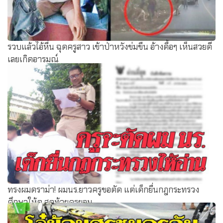
รวบแล้วไอ้หื่น ฉุดครูสาว เข้าป่าหวังข่มขืน อ้างดื้อๆ เห็นสวยดี
เลยเกิดอารมณ์
ทรงผมดราม่า! ผมนร.ยาวครูขอตัด แต่เด็กยื่นกฎกระทรวง
ศึกษาให้ดู สุดท้ายครูยอม