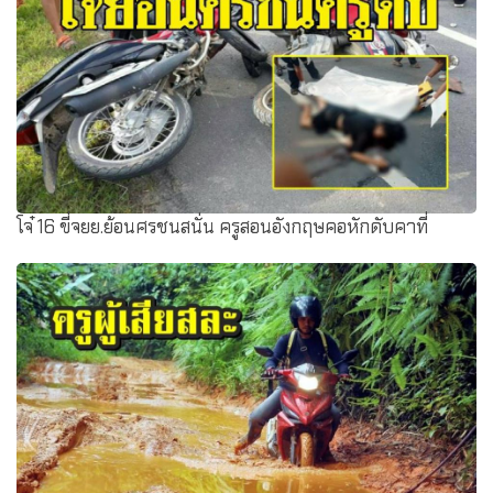
โจ๋ 16 ขี่จยย.ย้อนศรชนสนั่น ครูสอนอังกฤษคอหักดับคาที่