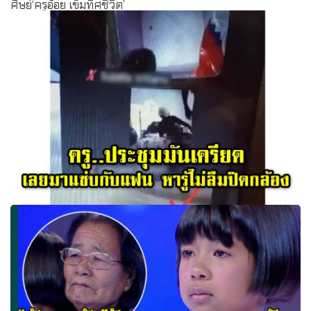
ศิษย์‘ครูอ้อย เข็มทิศชีวิต’
อื้อหือ.. ประชุมมันเครียด เลยมาแซ่บกับแฟน หารู้ไม่ลืมปิด
กล้อง เพื่อนครูตะลึงเต็มตา