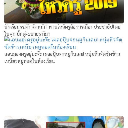
นักเรียนรร.ดัง จัดหนัก! พานไหว้ครูล้อการเมือง ประชาธิปไตย
ในคุก บิ๊กตู่-ธนาธร ก็มา
แอบมองครูอยู่นะจ๊ะ เผลอปุ๊บจกหมูกินเลย! หนุ่มหิวจัดซัดข้าว
เหนียวหมูทอดในห้องเรียน