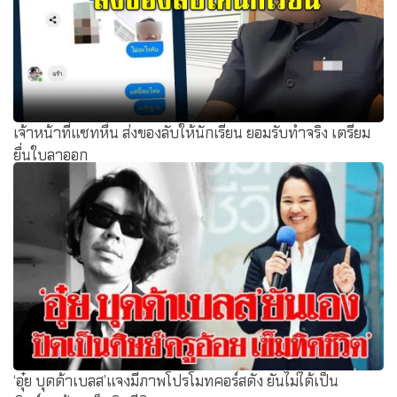
เจ้าหน้าที่แชทหื่น ส่งของลับให้นักเรียน ยอมรับทำจริง เตรียม
ยื่นใบลาออก
‘อุ๋ย บุดด้าเบลส’แจงมีภาพโปรโมทคอร์สดัง ยันไม่ได้เป็น