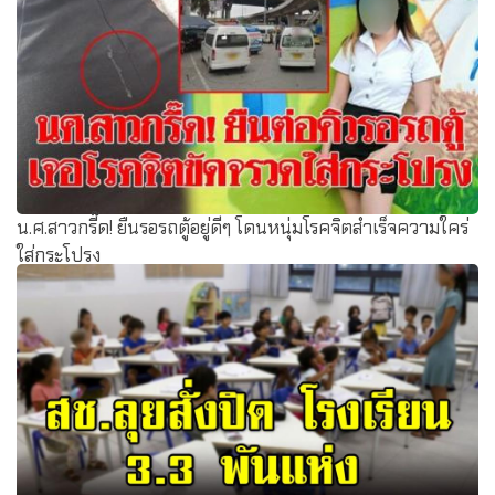
น.ศ.สาวกรี๊ด! ยืนรอรถตู้อยู่ดีๆ โดนหนุ่มโรคจิตสำเร็จความใคร่
ใส่กระโปรง