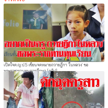
เปิดใจด.ญ.ป.5 เขียนจดหมายถวายฎีกา ‘ในหลวง’ ขอ
พระราชทานทุนการศึกษา (คลิป)