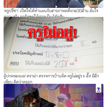
‘ครูปรีชา’ เปิดใจโต้ทำแผนรับสารภาพคดีหวย30ล้าน มั่นใจ
ความจริง ถูกผิดขอให้ศาลเป็นผู้ตัดสิน
ผู้ปกครองแฉ! ดราม่า ตรวจการบ้านผิด ครูไม่อยู่ร.ร. อึ้ง! มีอีก
เพียบ คิดว่าครูถูก