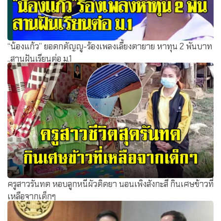
“น้องแก้ว” ยอดกตัญญู-ร้องเพลงเลี้ยงตายาย หาทุน 2 พันบาท
..สานฝันเรียนต่อ ม.1
ครูสาวรันทด หอบลูกหนีผัวติดยา นอนเพิงสังกะสี กินเศษข้าวที่
เหลือจากเด็กๆ