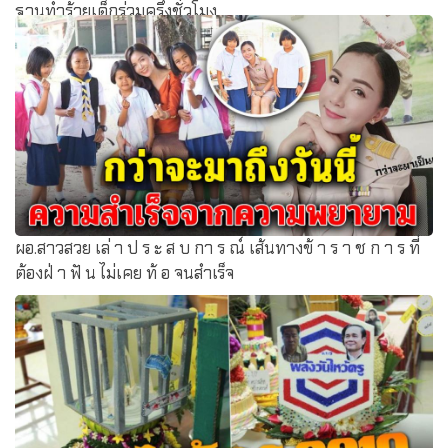
ฐานทำร้ายเด็กร่วมครึ่งชั่วโมง
ผอ.สาวสวย เล่ า ป ร ะ ส บ กา ร ณ์ เส้นทางข้ า ร า ช ก า ร ที่
ต้องฝ่ า ฟั น ไม่เคย ท้ อ จนสำเร็จ