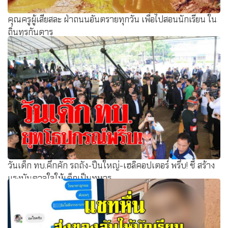
คุณครูผู้เสียสละ ฝ่าถนนอันตรายทุกวัน เพื่อไปสอนนักเรียน ใน
ถิ่นทุรกันดาร
วันเด็ก ทบ.คึกคัก รถถัง-ปืนใหญ่-เฮลิคอปเตอร์ พรึ่บ! ชี้ สร้าง
แรงบันดาลใจให้เด็กเป็นทหาร