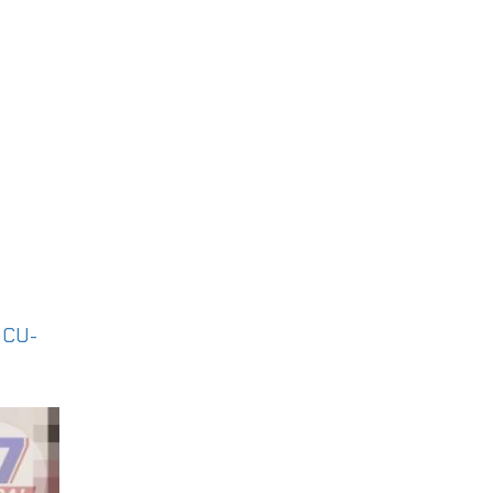
|
CU-