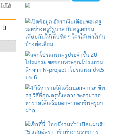
ม่ได้
น 9