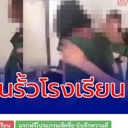
รียน
แจกฟรีโปรแกรมเช็คชื่อ บันทึกความดี