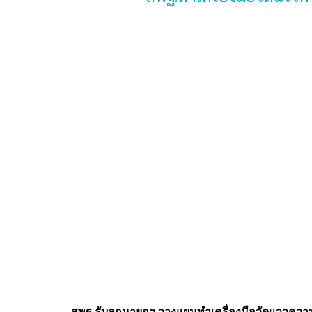
สพฐ.รับลูกนายกฯ วางแผนทำเครื่องมือวัดแววความส