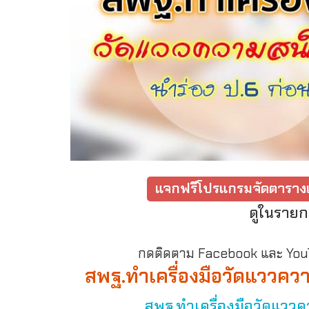
แจกฟรีโปรแกรมจัดตารางเ
ดูในรายก
กดติดตาม Facebook และ YouTu
สพฐ.ทำเครื่องมือวัดแววควา
สพฐ.ทำเครื่องมือวัดแววคว