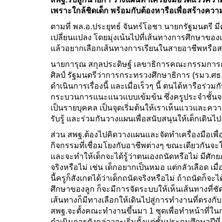
เพราะใกล้ชิดเด็ก พร้อมกับต้องหารือเพื่อสร้างความ
ตามที่ พล.อ.ประยุทธ์ จันทร์โอชา นายกรัฐมนตรี 
เปลี่ยนแปลง โดยมุ่งเน้นไปที่เส้นทางการศึกษาของเด
แล้วอยากเลือกเส้นทางการเรียนในสายอาชีพหรือส
นายการุณ สกุลประดิษฐ์ เลขาธิการคณะกรรมการการศ
ศิลป์ รัฐมนตรีว่าการกระทรวงศึกษาธิการ (รมว.ศ
ดำเนินการเรื่องนี้ และเมื่อเร็วๆ นี้ ตนได้หารือร่
กระบวนการแนะแนวแบบเข้มข้น ซึ่งครูประจำชั้นจะ
เป็นรายบุคคล เป็นจุดเริ่มต้นให้เราเห็นแววและค
รับรู้ และร่วมกันวางแผนเพื่อสนับสนุนให้เด็กเดินไปส
ส่วน สพฐ.ต้องไปคิดวางแผนและจัดทำเครื่องมือเพื
กิจกรรมที่เชื่อมโยงกับอาชีพต่างๆ ขณะเดียวกันจะใ
และจะทำให้เด็กจะได้รู้ว่าตนเองถนัดหรือไม่ มีศักย
จริงหรือไม่ เช่น เด็กอยากเป็นหมอ แต่กลัวเลือด เมื่
นี้ครูก็สังเกตได้ว่าเด็กถนัดจริงหรือไม่ ถ้าถนัดก็จ
ศึกษาของลูก ก็จะมีการจัดระบบให้เห็นเส้นทางที่ช
เส้นทางก็มีทางเลือกให้เดินไปสู่การทำงานที่ตรงก
สพฐ.จะตั้งคณะทำงานขึ้นมา 1 ชุดเพื่อทำหน้าที่ใน
ดำเนินการดังกล่าวจะเริ่มตั้งแต่ชั้นประถมศึกษาปีที่