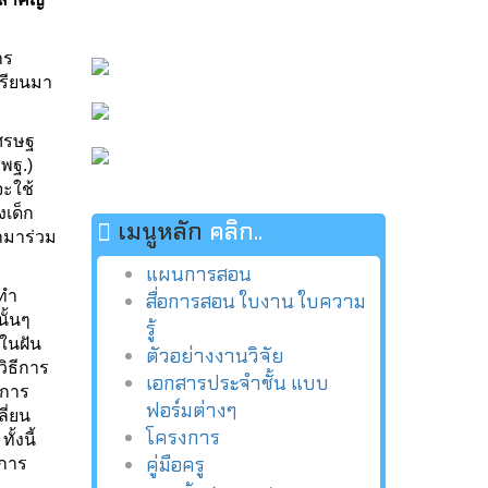
าร
เรียนมา
เศรษฐ
พฐ.)
จะใช้
เด็ก
เมนูหลัก
คลิก..
ามาร่วม
แผนการสอน
 ทำ
สื่อการสอน ใบงาน ใบความ
ั้นๆ
รู้
พในฝัน
ตัวอย่างงานวิจัย
วิธีการ
เอกสารประจำชั้น แบบ
งการ
ฟอร์มต่างๆ
ี่ยน
โครงการ
้งนี้
คู่มือครู
าการ