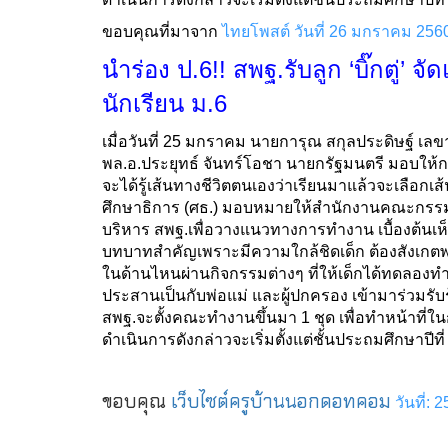
ขอบคุณที่มาจาก
ไทยโพสต์ วันที่ 26 มกราคม 256
นำร่อง ป.6!! สพฐ.รับลูก ‘บิ๊กตู่’ จั
นักเรียน ม.6
เมื่อวันที่ 25 มกราคม นายการุณ สกุลประดิษฐ์ เล
พล.อ.ประยุทธ์ จันทร์โอชา นายกรัฐมนตรี มอบให้กร
จะได้รู้เส้นทางชีวิตตนเองว่าเรียนมาแล้วจะเลือกเ
ศึกษาธิการ (ศธ.) มอบหมายให้สำนักงานคณะกรรมก
บริหาร สพฐ.เพื่อวางแนวทางการทำงาน เบื้องต้นเห
บทบาทสำคัญเพราะมีความใกล้ชิดเด็ก ต้องสังเกต
ในด้านไหนผ่านกิจกรรมต่างๆ ที่ให้เด็กได้ทดลองทำ
ประสานเป็นกับพ่อแม่ และผู้ปกครอง เข้ามาร่วมรับรู้
สพฐ.จะตั้งคณะทำงานขึ้นมา 1 ชุด เพื่อทำหน้าที่ใน
ดำเนินการดังกล่าวจะเริ่มตั้งแต่ชั้นประถมศึกษาปีที่
ขอบคุณ
เว็บไซต์ครูบ้านนอกดอทคอม
วันที่: 