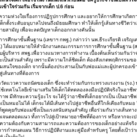
เข้าใจร่วมกัน เริ่มจากเด็ก ป.6 ก่อน
มีความห่วงใยเรื่องการปฏิรูปการศึกษา และอยากให้การศึกษาเกิดก
็กตั้งระดับอนุบาลไปจนถึงมัธยมศึกษา ทำให้เด็กรู้เส้นทางชีวิตว่า
ายสามัญ เพื่อจะลดปัญหาเด็กออกกลางคันนั้น
ึกษาขั้นพื้นฐาน (เลขาฯ กพฐ.) กล่าวว่า นพ.ธีระเกียรติ เจริญ
ธ.) ได้มอบหมายให้สำนักงานคณะกรรมการการศึกษาขั้นพื้นฐาน (ส
วมกับผู้บริหาร สพฐ.เพื่อวางแนวทางการทำงาน เบื้องต้นเห็นร่วมกันว่า
เป็นส่วนสำคัญ เพราะมีความใกล้ชิดเด็ก ต้องสังเกตพฤติกรรมของ
วามสนใจของเด็ก จากนั้นต้องประสานเป็นกับพ่อแม่และผู้ปกครองเข้
ู่เส้นทางที่ต้องการ
่อวัดแววความถนัดของเด็ก ซึ่งจะทำร่วมกับกระทรวงแรงงาน (รง.)
ช้เทคโนโลยีเข้ามาเสริมให้เด็กได้ทดลองลงมือปฏิบัติจริงในอาชีพน
ภาพ มีทักษะความรู้อะไร จะได้รู้ว่าอาชีพที่เด็กอยากเป็น เป็นอาชี
อเป็นหมอไม่ได้ เด็กจะได้มีเส้นทางไปสู่อาชีพอื่นที่ใกล้เคียงกับหมอ 
ะได้พูดคุยกับพ่อแม่ซึ่งเป็นแรงสนับสนุนสำคัญ เพื่อร่วมกันวางเส้นทา
ัดเจนตลอดแนว ทั้งการไปสู่เป้าหมายอาชีพที่ต้องการ หรือหากจะเปล
ับความต้องกับความสามารถและความต้องการของเด็กอย่างแท้จริง ทั
การกำหนดแผน วิธีการปฏิบัติงานและคู่มือสำหรับครู โดยตั้งเป้าว่
 6 เป็นต้นไป.