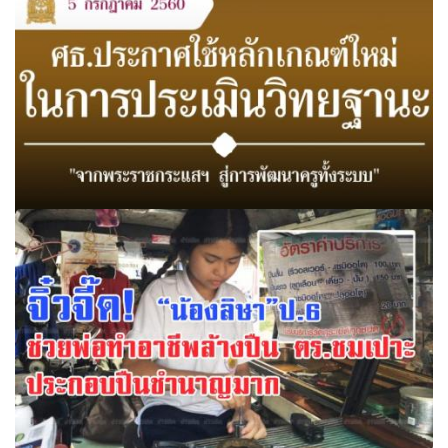
ศึกษา ประจำปีงบประมาณ พ.ศ. 2561
ศธ.ประกาศใช้หลักเกณฑ์ใหม่ในการประเมินวิทยฐานะ "จาก
พระราชกระแสฯ สู่การพัฒนาครูทั้งระบบ"