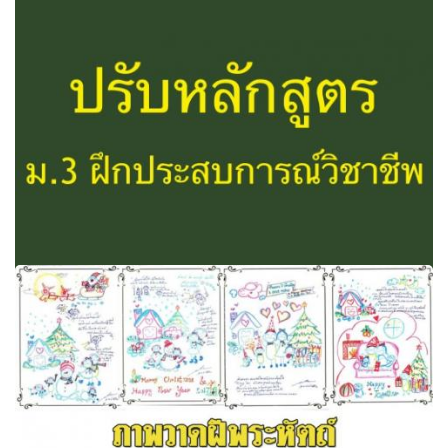
ประเมินครู 360 องศา!! ถกเกณฑ์วิทยฐานะ ‘PA’ ประเมินครู
แบบ 360 องศา เลขาฯ ก.ค.ศ.คุย ‘หมอธี’ 1 ก.พ.นี้
ห่วงการพัฒนาครูไทย แนะใช้มาตรฐานการพัฒนาครูของ
สิงคโปร์ บังคับ ม.3 ฝึกประสบการณ์วิชาชีพ