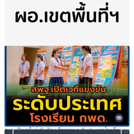
ศธ.เร่งสรรหาผอ.เขตพื้นที่ฯกว่า 107 อัตรา
สพฐ. เปิดเวทีแข่งขันทักษะวิชาการ ระดับประเทศ โรงเรียน