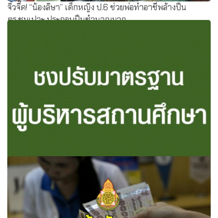
จิ๋วจี๊ด! “น้องลิษา” เด็กหญิง ป.6 ช่วยพ่อทำอาชีพล้างปืน
ตร.ชมเปาะ ประกอบปืนชำนาญมาก
ชงปรับมาตรฐานผู้บริหารสถานศึกษา เน้นมาตรฐานเชิงรุก
ก้าวสู่ผู้นำการเปลี่ยนแปลง