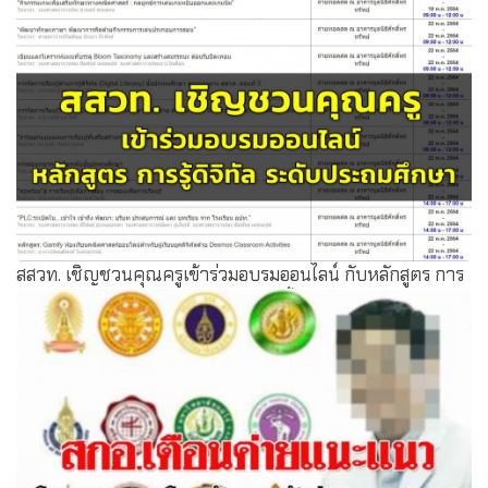
กมธ.การศึกษาฯ สนช.ชงรัฐบาล 10 ข้อ แก้ปัญหานม ร.ร.-
อาหารกลางวัน น.ร.พื้นฐาน
สสวท. เชิญชวนคุณครูเข้าร่วมอบรมออนไลน์ กับหลักสูตร การ
รู้ดิจิทัล ระดับประถมศึกษา และ โค้ดดิ้งด้วยโปรแกรม
Scratch