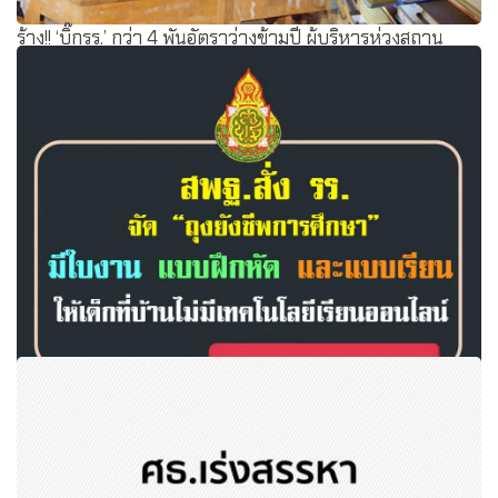
ร้าง!! ‘บิ๊กรร.’ กว่า 4 พันอัตราว่างข้ามปี ผู้บริหารห่วงสถาน
ศึกษาร้าง ‘ผอ.-รอง’
สพฐ.สั่งรร. จัด"ถุงยังชีพการศึกษา"มีใบงาน แบบฝึกหัด และ
แบบเรียน ให้เด็กที่บ้านไม่มีเทคโนโลยีเรียนออนไลน์