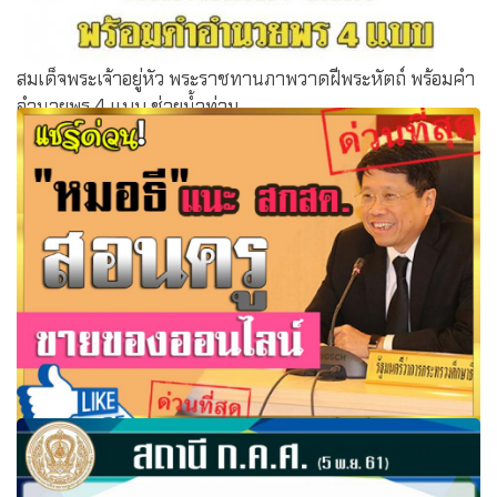
สมเด็จพระเจ้าอยู่หัว พระราชทานภาพวาดฝีพระหัตถ์ พร้อมคำ
อำนวยพร 4 แบบ ช่วยน้ำท่วม
"หมอธี" แนะ สกสค.สอนครูขายของออนไลน์