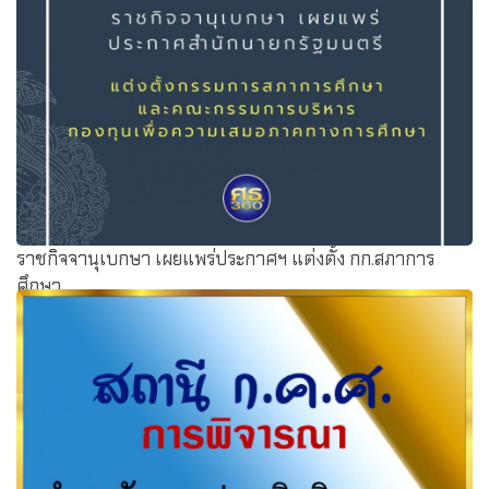
กพด.
ราชกิจจานุเบกษา เผยแพร่ประกาศฯ แต่งตั้ง กก.สภาการ
ศึกษา