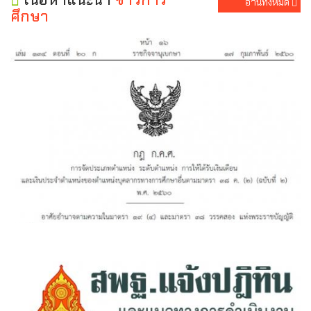
อ่านทั้งหมด
ศึกษา
กฎ ก.ค.ศ.การจัดประเภทตำแหน่ง ระดับตำแหน่งให้ได้รับเงิน
เดือนและเงินประจำตำแหน่งของบุคลากรฯ