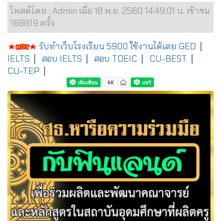
โพสต์โดย : Admin เมื่อ 18 พ.ย. 2560 14:49:01 น. เข้าชม
166819 ครั้ง
รับทำเว็บโรงเรียน 5900 ใช้งานได้เลย
GED
|
IELTS
|
สอบ IELTS
|
สอบ TOEIC
|
CU-BEST
|
CU-TEP
|