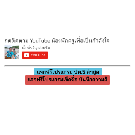
กดติดตาม YouTube ห้องพักครูเพื่อเป็นกำลังใจ
แจกฟรีโปรแกรม ปพ.5 ล่าสุด
แจกฟรีโปรแกรมเช็คชื่อ บันทึกความดี