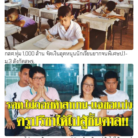
กสศ.ทุ่ม 1,000 ล้าน จัดเงินอุดหนุนนักเรียนยากจนพิเศษป.1-
ม.3 สังกัดสพฐ.