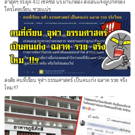
ล้ำสุดๆ รร.ยุค 4.0 เช็คชื่อ นร.ผ่านกล้อง ส่งไลน์แจ้งผู้ปกครอง
ใครโดดเรียน..ซวยแน่ๆ
สงสัย คนที่เรียน จุฬา ธรรมศาสตร์ เป็นคนเก่ง ฉลาด รวย จริง
ไหม !!?