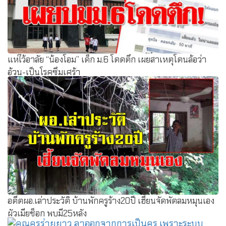
แห่ไว้อาลัย “น้องโอม” เด็ก ม.6 โดดตึก เผยสาเหตุโดนล้อว่า
อ้วน-เป็นโรคซึมเศร้า
อดีตผอ.เล่าประวัติ บ้านพักครูร้าง20ปี เฮี้ยนจัดพัดลมหมุนเอง
ผัวเมียช็อก พบมี25หลัง