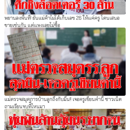
พยานลงพื้นที่! ยันแม่ค้าไม่ได้เก็บเลข 26 ให้แค่ครู โดนเสนอ
ขายเช่นกัน แต่แพงเลยไม่ซื้อ
แม่ตรวจสมุดการบ้านลูกถึงกับมึน!! เจอครูเขียนคำนี้ ชาวเน็ต
ถามเรียนจบทีี่ไหนมา