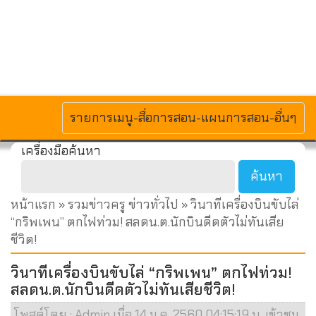
MENU
รายการเมนู-สื่อการสอน-แผนการสอน-อื่นๆ
เครื่องมือค้นหา
หน้าแรก
»
รวมข่าวครู ข่าวทั่วไป
» วินาทีเครื่องบินขับไล่
“กริพเพน” ตกไฟท่วม! สลดน.ต.นักบินดีดตัวไม่ทันเสีย
ชีวิต!
วินาทีเครื่องบินขับไล่ “กริพเพน” ตกไฟท่วม!
สลดน.ต.นักบินดีดตัวไม่ทันเสียชีวิต!
โพสต์โดย : Admin เมื่อ 14 ม.ค. 2560 04:15:19 น. เข้าชม