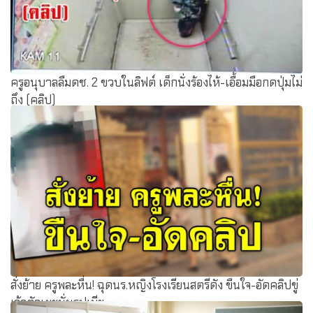
ครูอนุบาลลืมดช. 2 ขวบในลิฟต์ เด็กนั่งร้องไห้-เอื้อมมือกดปุ่มไม่
ถึง (คลิป)
สั่งย้าย ครูพละหื่น! ฉุดนร.หญิงโรงเรียนสตรีดัง ขืนใจ-อัดคลิปขู่
เจ้าตัวเผยนั่นรูปเมีย