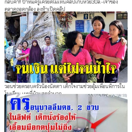
กลับคำ!! ป้าทีมครูเครียดไม่เห็นคลิปเก็บหวย30ล.-เจ้าของ
ตลาดถอดกล้อง ลุงท้าเปิดคลิป
วอนช่วยครอบครัวน้องนัดดา เด็กใจงามช่วยอุ้มเพื่อนพิการใน
โรงเรียน เผยที่บ้านสุดลำบาก