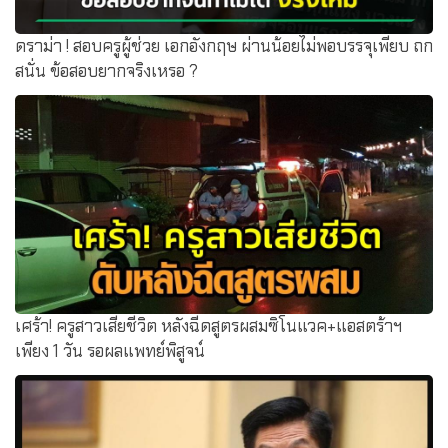
ดราม่า ! สอบครูผู้ช่วย เอกอังกฤษ ผ่านน้อยไม่พอบรรจุเพียบ ถก
สนั่น ข้อสอบยากจริงเหรอ ?
เศร้า! ครูสาวเสียชีวิต หลังฉีดสูตรผสมซิโนแวค+แอสตร้าฯ
เพียง 1 วัน รอผลแพทย์พิสูจน์