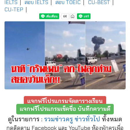
IELTS
|
สอบ IELTS
|
สอบ TOEIC
|
CU-BEST
|
CU-TEP
|
แจกฟรีโปรแกรมจัดตารางเรียน
แจกฟรีโปรแกรมเช็คชื่อ บันทึกความดี
ดูในรายการ :
รวมข่าวครู ข่าวทั่วไป
ทั้งหมด
กดติดตาม Facebook และ YouTube ห้องพักครูเพื่อ