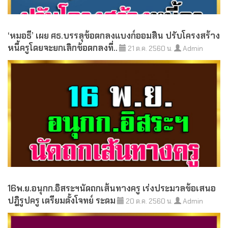
‘หมอธี’ เผย ศธ.บรรลุข้อตกลงแบงก์ออมสิน ปรับโครงสร้าง
หนี้ครูโดยจะยกเลิกข้อตกลงที่..
21 ต.ค. 2560 น.
Admin
16พ.ย.อนุกก.อิสระฯนัดถกเส้นทางครู เร่งประมวลข้อเสนอ
ปฎิรูปครู เตรียมตั้งโจทย์ ระดม
20 ต.ค. 2560 น.
Admin