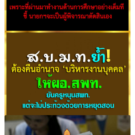
"หมอธี" ไม่หวั่นหากโดนปรับ ครม. ประยุทธ์ 5 เพราะที่ผ่านมา
ทำงานด้านการศึกษาอย่างเต็มที ชี้
ส.บ.ม.ท.ย้ำต้องคืนอำนาจ ‘บริหารงานบุคคล’ให้ผอ.สพท. ยันครู