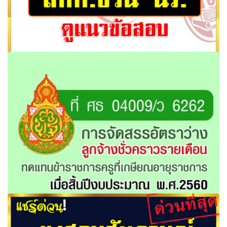
โอเน็ตปี60 พร้อม สทศ.ชวน นร. ดูแนวข้อสอบ เผย วิชาวิทย์-
คณิต ป.6 เสร็จแล้ว
การจัดสรรอัตราว่างลูกจ้างชั่วคราวรายเดือนทดแทน