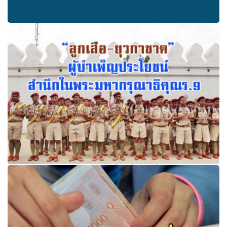
5ครูคุณภาพ สอนอย่างมีระบบ มีหลักการ/ขั้นตอนการฝึก
ปฏิบัติ และสิ่งที่คนที่เป็น "ครู" ไม่ควรทำ
ลูกเสือ-ยุวกาชาด ผู้บำเพ็ญประโยชน์ สำนึกในพระมหา
กรุณาธิคุณร.9