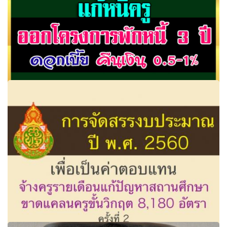
แบงก์ออมสินดิ้นแก้หนี้ครูออกโครงการพักหนี้ 3 ปีจ่ายแค่
ดอกเบี้ย คืนเงิน 0.5-1%...