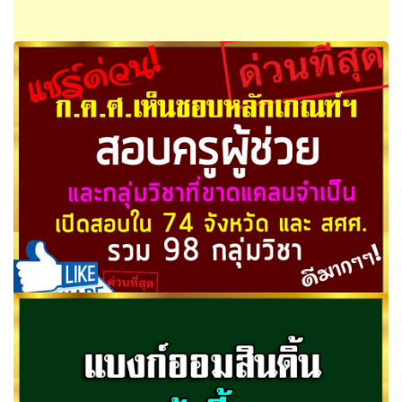
ครูเอกชนเฮ! ครม.อนุมัติ 780 ล้าน อุดหนุนเงินเดือนครูเอกชน
ก.ค.ศ.เห็นชอบหลักเกณฑ์ฯ สอบครูผู้ช่วย และกลุ่มวิชาที่
ขาดแคลนจำเป็น