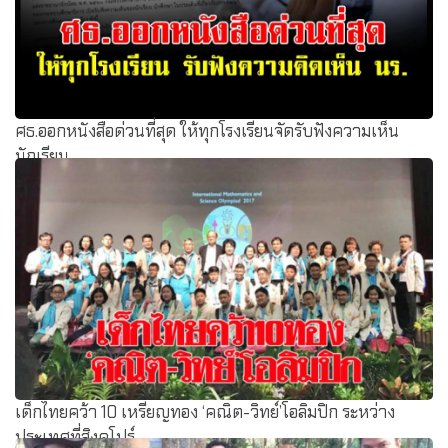
ศธ.ออกหนังสือด่วนที่สุด ให้ทุกโรงเรียนจัดรับฟังความเห็น
นักเรียน
เด็กไทยคว้า 10 เหรียญทอง ‘คณิต-วิทย์’โอลิมปิก ระหว่าง
ประเทศที่สิงคโปร์