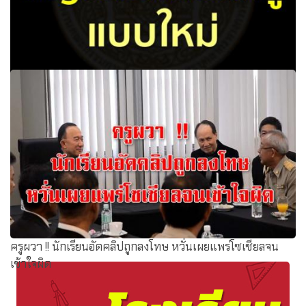
ก.ค.ศ.เห็นชอบ กางร่างการคำนวณบัญชีเงินเดือนครูแบบใหม่
ว่าด้วยการเลื่อนเงินเดือนของข้าราชการครู
ครูผวา !! นักเรียนอัดคลิปถูกลงโทษ หวั่นเผยแพร่โซเชียลจน
เข้าใจผิด