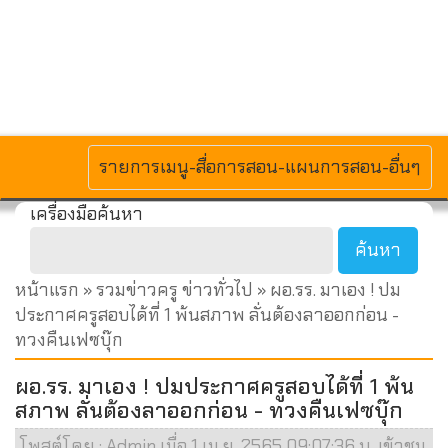
MENU
รายการเมนู-สื่อการสอน-แผนการสอน-อื่นๆ
เครื่องมือค้นหา
หน้าแรก
»
รวมข่าวครู ข่าวทั่วไป
» ผอ.รร. มาเอง ! ปม
ประกาศครูสอบได้ที่ 1 พ้นสภาพ ลั่นต้องลาออกก่อน -
ทวงคืนเฟซบุ๊ก
ผอ.รร. มาเอง ! ปมประกาศครูสอบได้ที่ 1 พ้น
สภาพ ลั่นต้องลาออกก่อน - ทวงคืนเฟซบุ๊ก
โพสต์โดย : Admin เมื่อ 1 เม.ย. 2565 09:07:36 น. เข้าชม