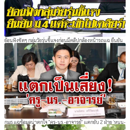
ย้อนฟังชัดๆ กลุ่มวัยรุ่นชี้แจงก่อนมีคลิปกล้องหน้ารถแฉ ยืนยัน
ม.4 แค่จะเข้าไปเคลียร์!?
กมธ.แฉข้อมูลน่าตกใจ "ครู-นร.-อาจารย์" แตกยับ 2 ฝ่าย ‘หนุน-
ต้าน’ ชู 3 นิ้ว