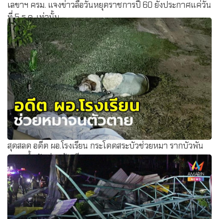
เลขาฯ ครม. แจงข่าวลือวันหยุดราชการปี 60 ยังประกาศแค่วัน
ที่ 5 ธ.ค. เท่านั้น
สุดสลด อดีต ผอ.โรงเรียน กระโดดสระบัวช่วยหมา รากบัวพัน
ขาจมน้ำดับต่อหน้าเมีย