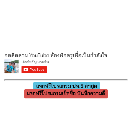
กดติดตาม YouTube ห้องพักครูเพื่อเป็นกำลังใจ
แจกฟรีโปรแกรม ปพ.5 ล่าสุด
แจกฟรีโปรแกรมเช็คชื่อ บันทึกความดี