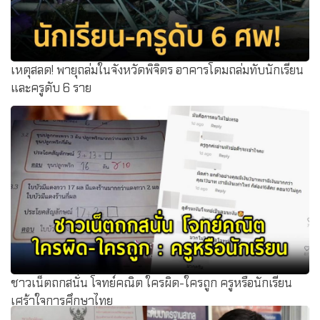
เหตุสลด! พายุถล่มในจังหวัดพิจิตร อาคารโดมถล่มทับนักเรียน
และครูดับ 6 ราย
ชาวเน็ตถกสนั่น โจทย์คณิต ใครผิด-ใครถูก ครูหรือนักเรียน
เศร้าใจการศึกษาไทย