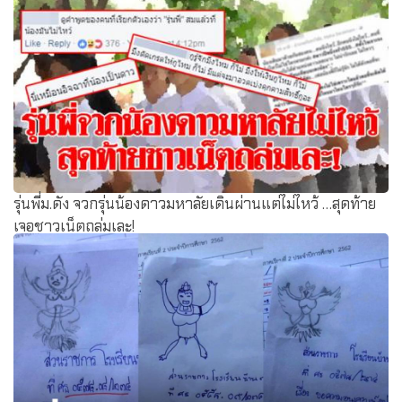
รุ่นพี่ม.ดัง จวกรุ่นน้องดาวมหาลัยเดินผ่านแต่ไม่ไหว้ …สุดท้าย
เจอชาวเน็ตถล่มเละ!