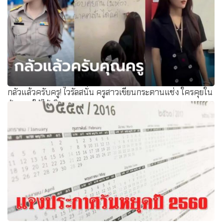
กลัวแล้วครับครู! ไวรัลสนั่น ครูสาวเขียนกระดานแช่ง ใครคุยใน
ห้อง ขอให้ได้เป็น...