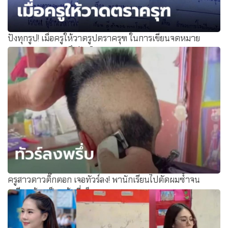
ปังทุกรูป! เมื่อครูให้วาดรูปตราครุฑ ในการเขียนจดหมาย
ราชการ ความฮาจึงบังเกิด
ครูสาวดาวติ๊กตอก เจอทัวร์ลง! พานักเรียนไปตัดผมซ้ำจน
เกรียน อ้างเป็นหน้าที่เด็ก