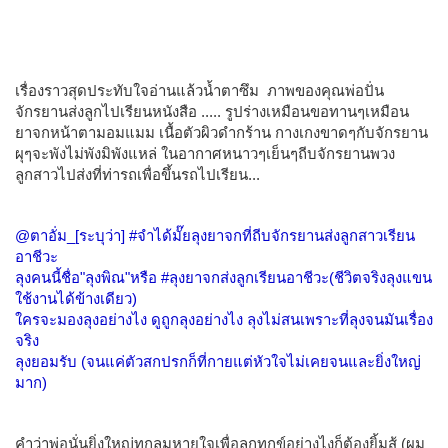
เรื่องราวสุดประทับใจอ่านแล้วน้ำตาซึม ภาพของคุณพ่อปั่น
จักรยานส่งลูกไปเรียนหนังสือ ..... รูปร่างเหมือนขอทานๆเหมือน
ยาจกหน้าตามอมแมม เนื้อตัวผิวดำกร้าน กางเกงขาดๆกับจักรยาน
ผุๆจะพังไม่พังมิพังแหล่ ในอากาศหนาวๆเย็นๆถีบจักรยานพวง
ลูกสาวไปส่งที่ท่ารถเพื่อขึ้นรถไปเรียน...
@ตาอั่ม_[ระบุว่า] #จำได้มั๊ยลุงยาจกที่ถีบจักรยานส่งลูกสาวเรียน
อาชีวะ
ลุงคนนี้ชื่อ"ลุงพิณ"หรือ #ลุงยาจกส่งลูกเรียนอาชีวะ(ชีวิตจริงลุงแขน
ใช้งานได้ข้างเดียว)
ใครจะมองลุงอย่างไง ดูถูกลุงอย่างไง ลุงไม่สนเพราะที่ลุงจนมันเรื่อง
จริง
ลุงยอมรับ (จนแค่ตัวสกปรกก็ที่กายแต่หัวใจไม่เคยจนและยิ่งใหญ่
มาก)
คำว่าพ่อนั่นยิ่งใหญ่ทุกลมหายใจเพื่อลูกทุกข์อย่างไงก็ต้องยิ้มสู้ (ผม