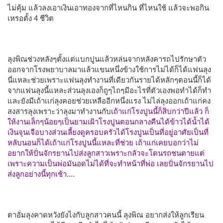
ไม่คุ้ม แล้วลงเอาเงินเอาทองจากที่ไหนกิน ที่ไหนใช้ แล้วจะพอกิน
เหรอตั้ง 4 ชีวิต
ลุงพิณช่วงหลังๆตั้งแต่แบกปูนแล้วหล่นจากหลังคารถไปรักษาตัว
ออกจากโรงพยาบาลมาแล้วแขนหนึ่งข้างใช้การไม่ได้ก็ได้แฟนลุง
นี่แหละช่วยเพราะแฟนลุงทำงานที่เดียวกันรายได้หลักๆตอนนี้ก็ได้
จากแฟนลุงนี้แหละส่วนลุงเองก็ถูๆไถๆมีอะไรที่ตัวเองพอทำได้ก็ทำ
และยังมีเถ้าเเก่ลุงคอยช่วยเหลืออีกหนึ่งแรง ไม่ไล่ลุงออกเถ้าแก่คง
สงสารลุงเพราะว่าลุงมาทำงานกับ
เถ้าแก่โรงปูนนี้ก็สิบกว่าปีแล้ว ก็
ให้งานเล็กๆน้อยๆเป็นยามเฝ้าโรงปูนตอนกลางคืนได้ข้าวได้น้ำได้
เงินจุนเจือบางส่วนเลี้ยงดูครอบครัวได้โรงปูนเป็นที่อยู่อาศัยเป็นที่
หลับนอนก็ได้เถ้าแก่โรงปูนนี้แหละที่ช่วย เถ้าแก่เคยบอกว่าไม่
อยากให้ปั่นจักรยานไปส่งลูกสาวเพราะกลัวจะโดนรถชนตายแต่
เพราะความเป็นพ่อมันอดไม่ได้ที่จะทำหน้าที่พ่อ เลยปั่นจักรยานไป
ส่งลูกอย่างนี้ทุกเช้า....
ตาอั่มลุงคาดหวังยังไงกับลูกสาวคนนี้ ลุงพิณ อยากส่งให้ลูกเรียน