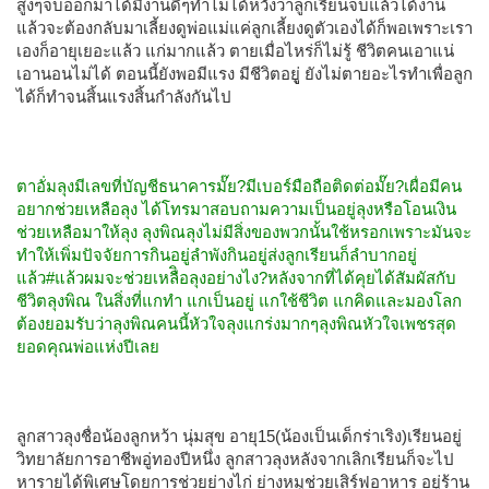
สูงๆจบออกมาได้มีงานดีๆทำไม่ได้หวังว่าลูกเรียนจบแล้วได้งาน
แล้วจะต้องกลับมาเลี้ยงดูพ่อแม่แค่ลูกเลี้ยงดูตัวเองได้ก็พอเพราะเรา
เองก็อายุเยอะแล้ว แก่มากแล้ว ตายเมื่อไหร่ก็ไม่รู้ ชีวิตคนเอาแน่
เอานอนไม่ได้ ตอนนี้ยังพอมีแรง มีชีวิตอยูู่ ยังไม่ตายอะไรทำเพื่อลูก
ได้ก็ทำจนสิ้นแรงสิ้นกำลังกันไป
ตาอั่มลุงมีเลขที่บัญชีธนาคารมั๊ย?มีเบอร์มือถือติดต่อมั๊ย?เผื่อมีคน
อยากช่วยเหลือลุง ได้โทรมาสอบถามความเป็นอยู่ลุงหรือโอนเงิน
ช่วยเหลือมาให้ลุง ลุงพิณลุงไม่มีสิ่งของพวกนั้นใช้หรอกเพราะมันจะ
ทำให้เพิ่มปัจจัยการกินอยู่ลำพังกินอยู่ส่งลูกเรียนก็ลำบากอยู่
แล้ว#แล้วผมจะช่วยเหลืิอลุงอย่างไง?หลังจากที่ได้คุยได้สัมผัสกับ
ชีวิตลุงพิณ ในสิ่งที่แกทำ แกเป็นอยู่ แกใช้ชีวิต แกคิดและมองโลก
ต้องยอมรับว่าลุงพิณคนนี้หัวใจลุงแกร่งมากๆลุงพิณหัวใจเพชรสุด
ยอดคุณพ่อแห่งปีเลย
ลูกสาวลุงชื่อน้องลูกหว้า นุ่มสุข อายุ15(น้องเป็นเด็กร่าเริง)เรียนอยู่
วิทยาลัยการอาชีพอู่ทองปีหนึ่ง ลูกสาวลุงหลังจากเลิกเรียนก็จะไป
หารายได้พิเศษโดยการช่วยย่างไก่ ย่างหมูช่วยเสิร์ฟอาหาร อยู่ร้าน