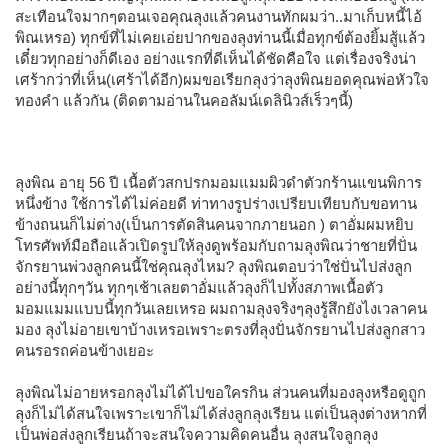
สะเทือนใจมากๆตอนเจอคุณลุงแล้วคนงานทักผมว่า..มาเก็บหนี้ไอ้
พิณเหรอ) ทุกข์ที่ไม่เคยเอ่ยปากของลุงท่านนี้เมื่อทุกข์ต้องยิ้มสู้แล้ว
เดี๋ยวทุกอย่างก็ดีเอง อย่างแรกที่ดีเห็นได้ชัดคือใจ แต่เรื่องจริงน่า
เศร้ากว่าที่เห็น(เศร้าได้อีก)ผมขอเรียกลุงว่าลุงพิณยอดคุณพ่อหัวใจ
ทองคำ แล้วกัน (ติดตามอ่านในคอลัมน์เดลินิวส์เร็วๆนี้)
ลุงพิณ อายุ 56 ปี เนื้อตัวสกปรกมอมแมมผิวดำตัวกร้านแขนพิการ
หนึ่งข้าง ใช้การได้ไม่ค่อยดี ท่าทางรูปร่างเปรียบเทียบกับขอทาน
ข้างถนนก็ไม่ต่าง(เป็นการตัดสินคนจากภายนอก ) ตาอั่มผมหยิบ
โทรศัพท์มือถือแล้วเปิดรูปให้ลุงดูพร้อมกับถามลุงพิณว่าชายที่ปั่น
จักรยานพ่วงลูกคนนี้ใช่คุณลุงไหม? ลุงพิณตอบว่าใช่ปั่นไปส่งลูก
อย่างนี้ทุกๆวัน ทุกๆเช้าเลยตาอั่มแล้วลุงก็ไปทั้งสภาพเนื้อตัว
มอมแมมแบบนี้ทุกวันเลยเหรอ ผมถามลุงจริงๆลุงรู้สึกยังไงเวลาคน
มอง ลุงไม่อายเขาบ้างเหรอเพราะตรงที่ลุงปั่นจักรยานไปส่งลูกสาว
คนรอรถค่อนข้างเยอะ
ลุงพิณไม่อายหรอกลุงไม่ได้ไปขอใครกิน ส่วนคนที่มองลุงหรือดูถูก
ลุงก็ไม่ได้สนใจเพราะเขาก็ไม่ได้ส่งลูกลุงเรียน แต่เป็นลุงต่างหากที่
เป็นพ่อส่งลูกเรียนถ้าจะสนใจความคิดคนอื่น ลุงสนใจลูกลุง