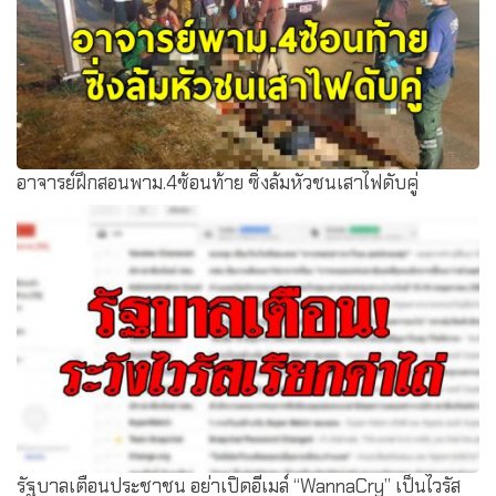
อาจารย์ฝึกสอนพาม.4ซ้อนท้าย ซิ่งล้มหัวชนเสาไฟดับคู่
รัฐบาลเตือนประชาชน อย่าเปิดอีเมล์ “WannaCry” เป็นไวรัส