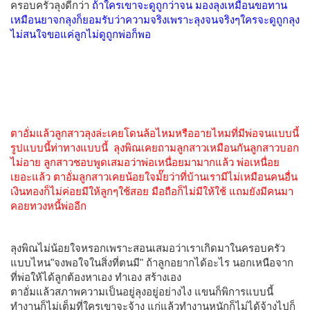
ครอบครัวลุงดีกว่า
ถ้าใครเขาจะดูถูกว่าจน มองลุงเหมือนขอทาน
เหมือนยาจกลุงก็ยอมรับว่าความจริงเพราะลุงจนจริงๆใครจะดูถูกลุง
ไม่สนใจขอแค่ลูกไม่ดูถูกพ่อก็พอ
ตาอั่มแล้วลูกสาวลุงล่ะเคยโดนล้อไหมหรืออายไหมที่มีพ่อจนแบบนี้
รูปแบบนี้ท่าทางแบบนี้ ลุงพิณเคยถามลูกสาวเหมือนกันลูกสาวบอก
ไม่อาย ลูกสาวชอบพูดเสมอว่าพ่อเหนื่อยมามากแล้ว พ่อเหนื่อย
เยอะแล้ว ตาอั่มลูกสาวเคยน้อยใจมั๊ยว่าที่บ้านเรามีไม่เหมือนคนอื่น
เงินทองก็ไม่ค่อยมีให้ลูกๆใช้สอย มือถือก็ไม่มีให้ใช้ แถมยังมีคนมา
คอยทวงหนี้พ่ออีก
ลุงพิณไม่น้อยใจหรอกเพราะสอนเสมอว่าเราเกิดมาในครอบครัว
แบบไหน"จงพอใจในสิ่งที่ตนมี" ถ้าลูกอยากได้อะไร นอกเหนือจาก
ที่พ่อให้ได้ลูกต้องหาเอง ทำเอง สร้างเอง
ตาอั่มแล้วสภาพความเป็นอยู่ลุงอยู่อย่างไง แขนก็พิการแบบนี้
ทำงานก็ไม่เต็มที่ใครเขาจะจ้าง แก่แล้วทำงานหนักก็ไม่ได้จ้างไปก็