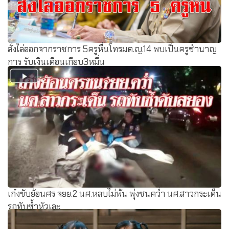
สั่งไล่ออกจากราชการ 5ครูหื่นโทรมด.ญ.14 พบเป็นครูชำนาญ
การ รับเงินเดือนเกือบ3หมื่น
เก๋งขับย้อนศร จยย.2 นศ.หลบไม่พ้น พุ่งชนคว่ำ นศ.สาวกระเด็น
รถทับซ้ำหัวเละ