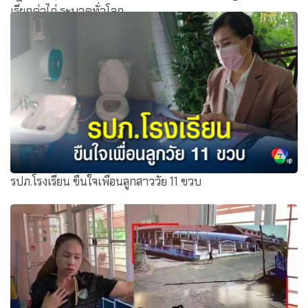
เรียกค่าไถ่ ระบาดทั่วโลก
รปภ.โรงเรียน ขืนใจเพื่อนลูกสาววัย 11 ขวบ