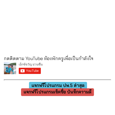
กดติดตาม YouTube ห้องพักครูเพื่อเป็นกำลังใจ
แจกฟรีโปรแกรม ปพ.5 ล่าสุด
แจกฟรีโปรแกรมเช็คชื่อ บันทึกความดี