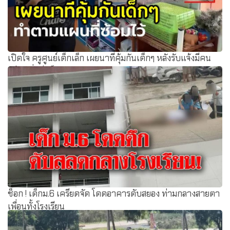
เปิดใจ ครูศูนย์เด็กเล็ก เผยนาทีคุ้มกันเด็กๆ หลังรับแจ้งมีคน
คลุ้มคลั่ง รีบล็อกทุกจุด
ช็อก ! เด็กม.6 เครียดจัด โดดอาคารดับสยอง ท่ามกลางสายตา
เพื่อนทั้งโรงเรียน