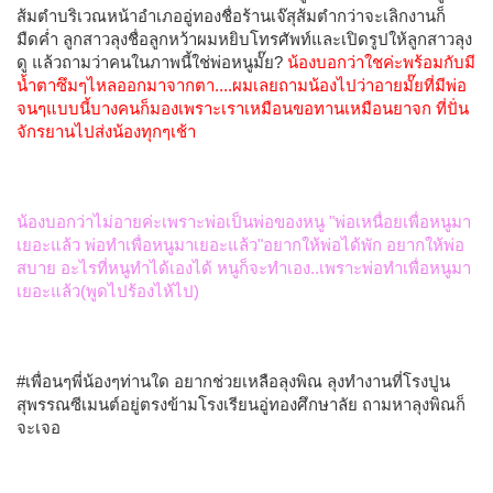
ส้มตำบริเวณหน้าอำเภออู่ทองชื่อร้านเจ๊สุส้มตำกว่าจะเลิกงานก็
มืดค่ำ ลูกสาวลุงชื่อลูกหว้าผมหยิบโทรศัพท์และเปิดรูปให้ลูกสาวลุง
ดู แล้วถามว่าคนในภาพนี้ใช่พ่อหนูมั๊ย?
น้องบอกว่าใชค่ะพร้อมกับมี
น้ำตาซึมๆไหลออกมาจากตา....ผมเลยถามน้องไปว่าอายมั๊ยที่มีพ่อ
จนๆแบบนี้บางคนก็มองเพราะเราเหมือนขอทานเหมือนยาจก ที่ปั่น
จักรยานไปส่งน้องทุกๆเช้า
น้องบอกว่าไม่อายค่ะเพราะพ่อเป็นพ่อของหนู "พ่อเหนื่อยเพื่อหนูมา
เยอะแล้ว พ่อทำเพื่อหนูมาเยอะแล้ว"อยากให้พ่อได้พัก อยากให้พ่อ
สบาย อะไรที่หนูทำได้เองได้ หนูก็จะทำเอง..เพราะพ่อทำเพื่อหนูมา
เยอะแล้ว(พูดไปร้องไห้ไป)
#เพื่อนๆพี่น้องๆท่านใด อยากช่วยเหลือลุงพิณ ลุงทำงานที่โรงปูน
สุพรรณซีเมนต์อยู่ตรงข้ามโรงเรียนอู่ทองศึกษาลัย ถามหาลุงพิณก็
จะเจอ