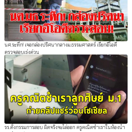
นศ.ระทึก! เจอกล่องปริศนากลางม.ธรรมศาสตร์ เรียกอีโอดี
ตรวจสอบเร่งด่วน
รร.ตั้งกรรมการสอบ ผิดจริงจะไล่ออก ครูคณิตชำเราในห้องน้ำ