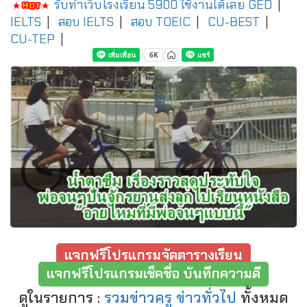
รับทำเว็บโรงเรียน 5900 ใช้งานได้เลย
GED
|
IELTS
|
สอบ IELTS
|
สอบ TOEIC
|
CU-BEST
|
CU-TEP
|
แจกฟรีโปรแกรมจัดตารางเรียน
แจกฟรีโปรแกรมเช็คชื่อ บันทึกความดี
ดูในรายการ :
รวมข่าวครู ข่าวทั่วไป
ทั้งหมด