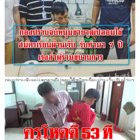
กองปราบจับหนุ่มขายวุฒิปลอมใช้สมัครเรียนผ่านเว็บ รับทำมา
7 ปี เร่งล่าผู้ร่วมขบวนการ