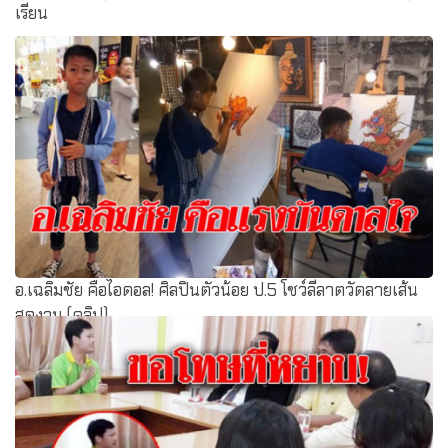
เรียน
อ.เฉลิมชัย คือไอดอล! ศิลปินตัวน้อย ป.5 โชว์ลีลาตวัดลายเส้น
สุดงาม (คลิป)