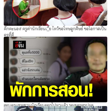
คึกคะนอง! ครูด่านักเรียนเ_ี้ย ไหว้ขอโทษลูกศิษย์ ขอโอกาสเป็น
ครูที่ดี
สอบครูแชทชวนนักเรียนออกไปหาแล้ว รอเขตฯสรุปผล