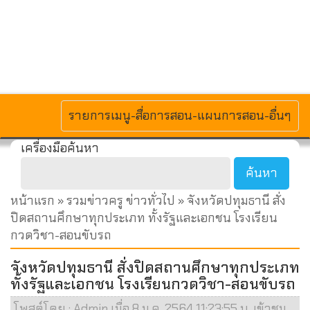
MENU
รายการเมนู-สื่อการสอน-แผนการสอน-อื่นๆ
เครื่องมือค้นหา
หน้าแรก
»
รวมข่าวครู ข่าวทั่วไป
» จังหวัดปทุมธานี สั่ง
ปิดสถานศึกษาทุกประเภท ทั้งรัฐและเอกชน โรงเรียน
กวดวิชา-สอนขับรถ
จังหวัดปทุมธานี สั่งปิดสถานศึกษาทุกประเภท
ทั้งรัฐและเอกชน โรงเรียนกวดวิชา-สอนขับรถ
โพสต์โดย : Admin เมื่อ 8 ม.ค. 2564 11:23:55 น. เข้าชม