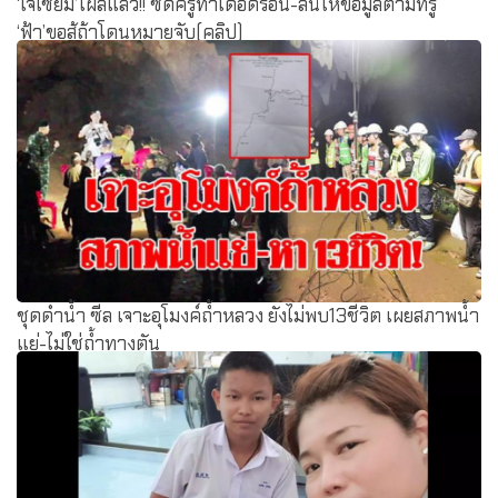
‘เจ๊เซี๊ยม’โผล่แล้ว!! ซัดครูทำเดือดร้อน-ลั่นให้ข้อมูลตามที่รู้
‘ฟ้า’ขอสู้ถ้าโดนหมายจับ(คลิป)
ชุดดำน้ำ ซีล เจาะอุโมงค์ถ้ำหลวง ยังไม่พบ13ชีวิต เผยสภาพน้ำ
แย่-ไม่ใช่ถ้ำทางตัน