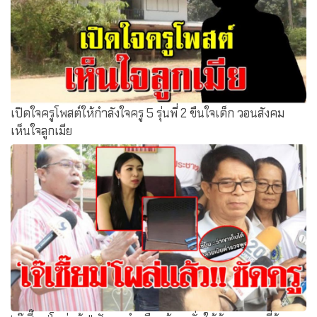
เปิดใจครูโพสต์ให้กำลังใจครู 5 รุ่นพี่ 2 ขืนใจเด็ก วอนสังคม
เห็นใจลูกเมีย