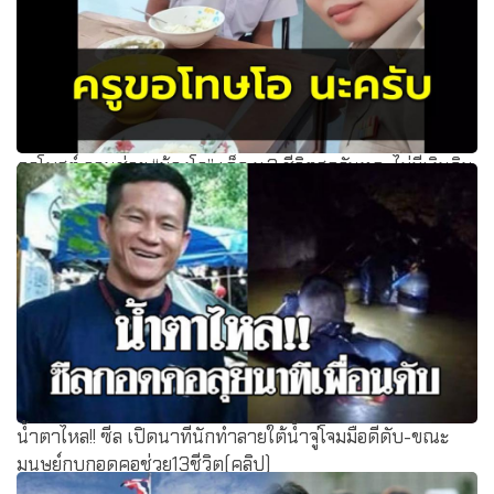
ครูโพสต์ วอนช่วย “น้องโอ” เด็ก ม.3 ชีวิตสุดรันทด...ไม่มีเงินกิน
ข้าว-จ่ายค่าเทอม
น้ำตาไหล!! ซีล เปิดนาทีนักทำลายใต้น้ำจู่โจมมือดีดับ-ขณะ
มนุษย์กบกอดคอช่วย13ชีวิต(คลิป)