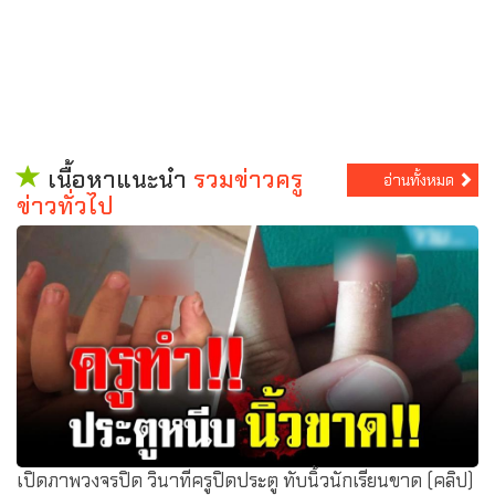
เนื้อหาแนะนำ
รวมข่าวครู
อ่านทั้งหมด
ข่าวทั่วไป
เปิดภาพวงจรปิด วินาทีครูปิดประตู ทับนิ้วนักเรียนขาด (คลิป)