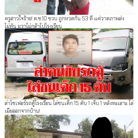
ครูสาวใจร้าย! ด.ช.10 ขวบ ถูกหวดก้น 53 ที แค่วาดภาพส่ง
ไม่ทัน ผวาไม่กล้าไปโรงเรียน
ล่าโชเฟอร์รถตู้โรงเรียน ไล่ชนเด็ก 15 ดับ 1 เจ็บ 1 หลังทะเลาะ ไล่
เมียออกจากบ้าน!