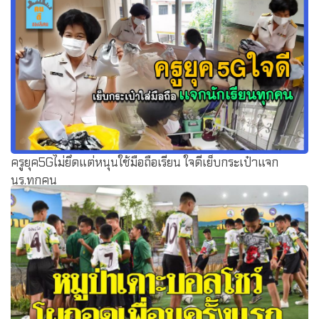
ครูยุค5Gไม่ยึดแต่หนุนใช้มือถือเรียน ใจดีเย็บกระเป๋าแจก
นร.ทุกคน