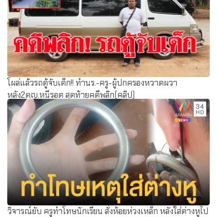
โผล่แล้วรถตู้จับเด็ก!! ทำนร.-ครู-ผู้ปกครองหวาดผวา
หลัง2ดญ.หนีรอด สุดท้ายคดีพลิก(คลิป)
วิจารณ์ยับ ครูทำโทษนักเรียน สั่งห้อยห่วงเหล็ก หลังใส่ต่างหูไป