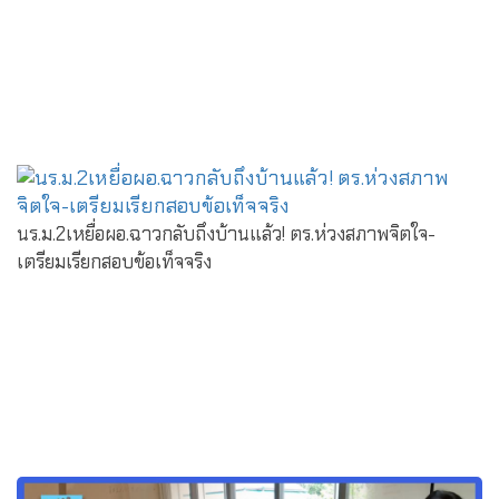
นร.ม.2เหยื่อผอ.ฉาวกลับถึงบ้านแล้ว! ตร.ห่วงสภาพจิตใจ-
เตรียมเรียกสอบข้อเท็จจริง