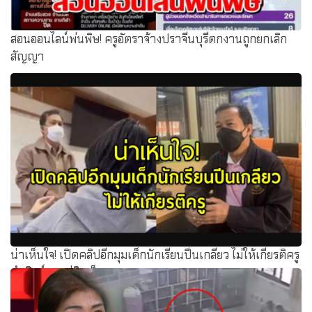
สอนออนไลน์พ่นพิษ! ครูอัตราจ้างปราจีนบุรีตกงานถูกยกเลิก
สัญญา
น่าเห็นใจ! เปิดคลิปอีกมุมเด็กนักเรียนปีนเกลียว ไม่ให้เกียรติครู
ทำฟิวส์ขาดขู่ยิงเด็ก