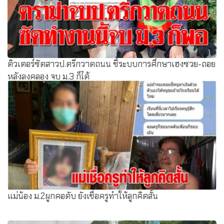
ติวเตอร์ซัดสาวป.ตรีกวาดถนน ชี้ระบบการศึกษาเฮงซวย-ถอย
หลังลงคลอง จบ ม.3 ก็ได้
แม่น้อง ม.2ผูกคอดับ ยังเชื่อครูทำให้ลูกคิดสั้น