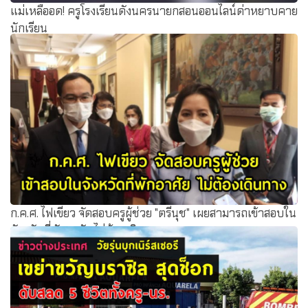
แม่เหลืออด! ครูโรงเรียนดังนครนายกสอนออนไลน์ด่าหยาบคาย
นักเรียน
ก.ค.ศ. ไฟเขียว จัดสอบครูผู้ช่วย "ตรีนุช" เผยสามารถเข้าสอบใน
จังหวัดที่พักอาศัย ไม่ต้องเดินทาง