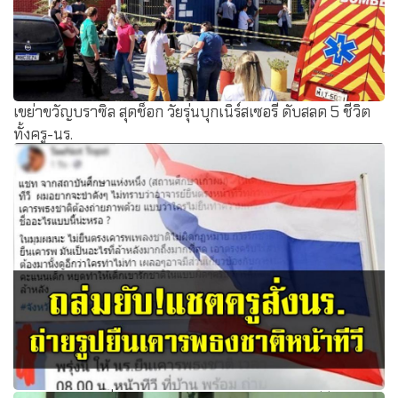
เขย่าขวัญบราซิล สุดช็อก วัยรุ่นบุกเนิร์สเซอรี ดับสลด 5 ชีวิต
ทั้งครู-นร.