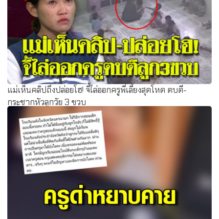
แม่เห็นคลิปถึงปล่อยโฮ! จี้ไล่ออกครูพี่เลี้ยงสุดโหด ตบตี-
กระชากหัวลูกวัย 3 ขวบ