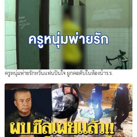
ถล่มยับ!แชตครูสั่งนร. ถ่ายรูปยืนเคารพธงชาติหน้าทีวี
ครูหนุ่มพ่ายรักหวั่นแฟนปันใจ ผูกคอดับในห้องน้ำร.ร.