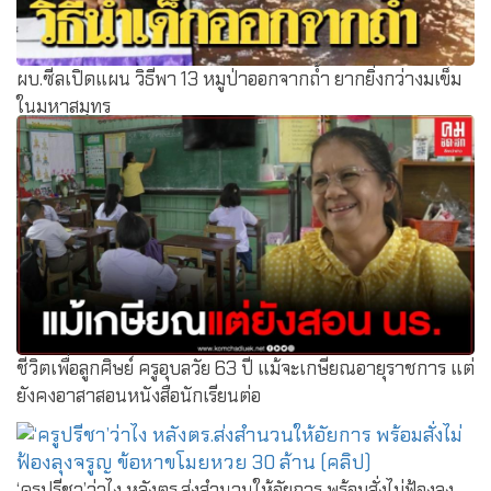
ผบ.ซีลเปิดแผน วิธีพา 13 หมูป่าออกจากถ้ำ ยากยิ่งกว่างมเข็ม
ในมหาสมุทร
ชีวิตเพื่อลูกศิษย์ ครูอุบลวัย 63 ปี แม้จะเกษียณอายุราชการ แต่
ยังคงอาสาสอนหนังสือนักเรียนต่อ
‘ครูปรีชา’ว่าไง หลังตร.ส่งสำนวนให้อัยการ พร้อมสั่งไม่ฟ้องลุง