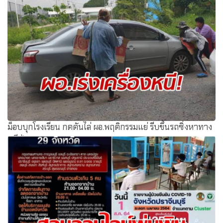
ม็อบบุกโรงเรียน กดดันไล่ ผอ.พฤติกรรมแย่ รีบขึ้นรถซิ่งหาทาง
หนีป่วน