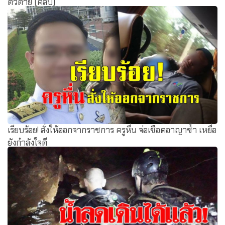
ตัวตาย (คลิป)
เรียบร้อย! สั่งให้ออกจากราชการ ครูหื่น จ่อเชือดอาญาซ้ำ เหยื่อ
ยังกำลังใจดี