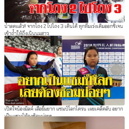
น้ำลดแล้ว!! จากโถง 2 ไปโถง 3 เดินได้ ทุกทีมเร่งเติมออกซิเจน
เข้าถ้ำให้ถึงเนินนมสาว
เปิดใจน้องมิลค์ เสือยิ้มยาก แชมป์โลกโดรน เผยเคล็ดลับ อยาก
เป็นแชมป์ต้องซ้อมบ่อยๆ