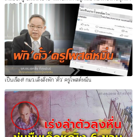
แม่เปิดใจยังช็อก
เป็นเรื่อง!! กมว.เล็งสั่งพัก ‘ตั๋ว’ ครูโพสต์หมิ่น