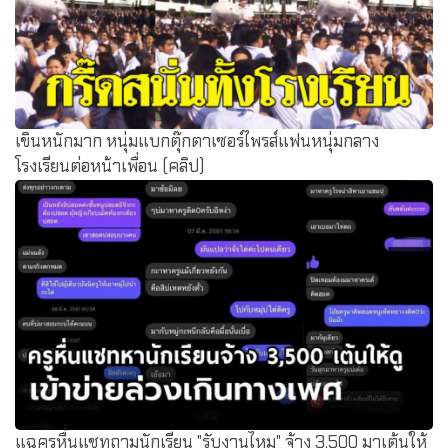
เขินหนักมาก หนุ่มแบกตุ๊กตาเซอร์ไพรส์แฟนหนุ่มกลาง
โรงเรียนต่อหน้าเพื่อน (คลิป)
แฉครูหื่นแชทถามนักเรียน "รับงานไหม" จ้าง 3,500 มาเต้นให้