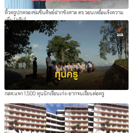
หิ้วครูปกครองข่มขืนศิษย์ฝากขังศาล ตร.วอนเหยื่อแจ้งความ
เพิ่ม (คลิป)
กสศ.แจก 1,500 ทุนนักเรียนเก่ง-ยากจนเรียนต่อครู