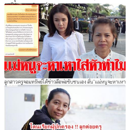
ดู ขู่ไม่มาเกรดติดศูนย์
ลูกสาวครูจอมทรัพย์โต้ข่าวลือพ่อขับชนเอง ลั่น”แม่หนูจะหาเหา
ใส่หัวทำไม”