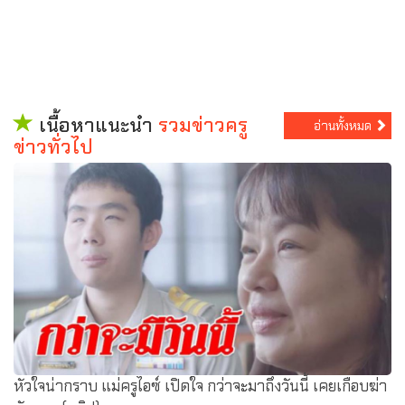
เนื้อหาแนะนำ
รวมข่าวครู
อ่านทั้งหมด
ข่าวทั่วไป
หัวใจน่ากราบ แม่ครูไอซ์ เปิดใจ กว่าจะมาถึงวันนี้ เคยเกือบฆ่า