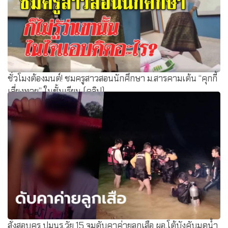
ชั่วโมงต้องมนต์! ชมครูสาวสอนนักศึกษา ม.สารคามเต้น “คุกกี้
เสี่ยงทาย” ในชั้นเรียน (คลิป)
สั่งสอบครู ปมนร.วัย 15 จมดับคาค่ายลูกเสือ ผอ.โต้บังคับมุดน้ำ