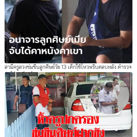
สามีครูลวงข่มขืนลูกศิษย์วัย 13 เด็กใช้ไหวพริบตลบหลัง ตำรวจ
จับได้คารีสอร์ท