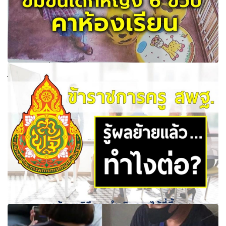
เผยโฉม ลุงหื่นข่มขืนเด็ก พบเคยติดคุกคดีพรากผู้เยาว์ - รร.
ไม่มีรั้ว ไร้ปลอดภัย
รู้ผลการย้ายครูแล้ว คุณครูต้องเตรียมตัวอย่างไร ?