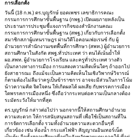
การเลือกตั้ง
วันนี้ (18 ก.พ.) ดร.บุญรักษ์ ยอดเพชร เลขาธิการคณะ
กรรมการการศึกษาขั้นพื้นฐาน (กพฐ.) เปิดเผยภายหลังเป็น
ประธานการประชุมชี้แจงภารกิจของสำนักงานคณะ
กรรมการการศึกษาขั้นพื้นฐาน (สพฐ.) เกี่ยวกับการเลือกตั้ง
สมาชิกสภาผู้แทนราษฎร ผ่านวิดีโอคอนเฟอเรนซ์ กับ ผู้
อำนวยการสำนักงานเขตพื้นที่การศึกษา (สพท.) ผู้อำนวยการ
สถานศึกษาในสังกัด สพฐ.ทั่วประเทศ ว่า ตนได้เน้นย้ำให้
ผอ.สพท. ผู้อำนวยการโรงเรียน และครูทั่วประเทศ วางตัว
เป็นกลางทางการเมือง การแสดงความคิดเห็นใดๆ ถ้าออกไป
ยังสาธารณะ ถึงแม้จะเป็นความคิดเห็นในเชิงวิพากษ์วิจารณ์
ก็ตามต้องไม่ลืมว่าครูเป็นข้าราชการ อาจจะมีส่วนในการโน้ม
น้าวความคิด จิตใจคน ให้เกิดผลได้ ผลเสีย กับพรรคการเมือง
ใดพรรคการเมืองหนึ่ง ซึ่งถือว่ากระทบต่อความเป็นกลางต้อง
ระมัดระวังให้มากที่สุด
ดร.บุญรักษ์ กล่าวต่อไปว่า นอกจากนี้ให้สถานศึกษาอำนวย
ความสะดวก ให้การสนับสนุนสถานที่ เพื่อใช้เป็นสถานที่ใน
การจัดการเลือกตั้ง รวมทั้งอำนวยความสะดวกอื่นๆที่
เกี่ยวข้อง เช่น ห้องน้ำ กระแสไฟฟ้า สัญญาณอินเทอร์เน็ต
เป็นต้น อีกทั้งสถานศึกษาที่อยู่ในจังหวัดชายแดนภาคใต้ ที่อยู่