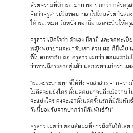
ด้วยความที่รัก ผอ. มาก ผอ. บอกว่า กลัวคร
คิดว่าครูสาวเป็นทอม เวลาไปไหนด้วยกันสองต่
ให้ ผอ. หมด วันหนึ่ง ผอ.เบื่อ เลยจะบีบให้ค
ครูสาว เปิดใจว่า ตัวเอง มีสามี และจดทะเบี
หญิงพยายามจะมาจับเขา ส่วน ผอ. ก็มีเมีย และ
ที่ไปคบหากับ ผอ. ครูสาว เผยว่า ตอนแรกไม่ได้
ว่าท่านมีภรรยาอยู่แล้ว แต่ภรรยาแก่กว่า แ
“ผอ.จะระบายทุกข์ให้ฟัง จนสงสาร จากความใกล
ไม่คิดจะแย่งใคร ตั้งแต่คบมาจนถึงเมื่อวาน 
จะแย่งใคร คงจะเอาตั้งแต่ครั้งแรกที่มีสัมพั
วันนี้ยอมรับจากปากว่ามีสัมพันธ์กัน”
ครูสาว เผยว่า ยอมตัดผมที่ยาวถึงก้นให้เลย 