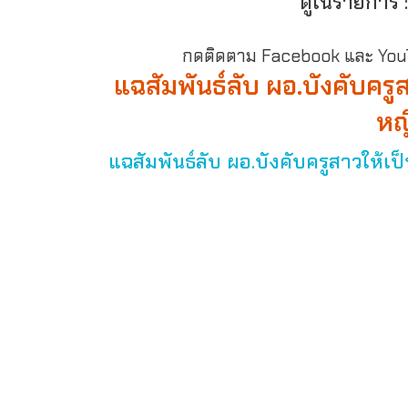
ดูในรายการ 
กดติดตาม Facebook และ YouTu
แฉสัมพันธ์ลับ ผอ.บังคับครู
หญ
แฉสัมพันธ์ลับ ผอ.บังคับครูสาวให้เป