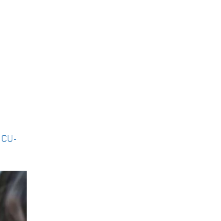
|
CU-