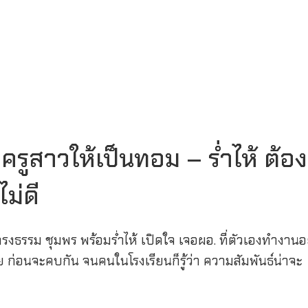
ครูสาวให้เป็นทอม – ร่ำไห้ ต้อง
ม่ดี
รงธรรม ชุมพร พร้อมร่ำไห้ เปิดใจ เจอผอ. ที่ตัวเองทำงานอย
ย ก่อนจะคบกัน จนคนในโรงเรียนก็รู้ว่า ความสัมพันธ์น่าจะ