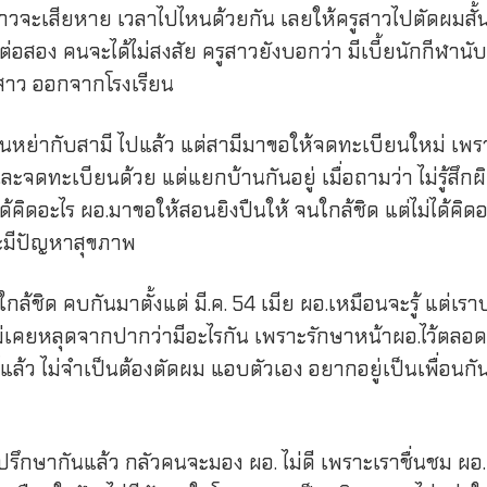
ูสาวจะเสียหาย เวลาไปไหนด้วยกัน เลยให้ครูสาวไปตัดผมสั้
อสอง คนจะได้ไม่สงสัย ครูสาวยังบอกว่า มีเบี้ยนักกีฬานับ
รูสาว ออกจากโรงเรียน
ยนหย่ากับสามี ไปแล้ว แต่สามีมาขอให้จดทะเบียนใหม่ เพราะ
จดทะเบียนด้วย แต่แยกบ้านกันอยู่ เมื่อถามว่า ไม่รู้สึกผ
คิดอะไร ผอ.มาขอให้สอนยิงปืนให้ จนใกล้ชิด แต่ไม่ได้คิดอะไ
ละมีปัญหาสุขภาพ
้ชิด คบกันมาตั้งแต่ มี.ค. 54 เมีย ผอ.เหมือนจะรู้ แต่เรา
ไม่เคยหลุดจากปากว่ามีอะไรกัน เพราะรักษาหน้าผอ.ไว้ตลอด
นธ์แล้ว ไม่จำเป็นต้องตัดผม แอบตัวเอง อยากอยู่เป็นเพื่อนก
ปรึกษากันแล้ว กลัวคนจะมอง ผอ. ไม่ดี เพราะเราชื่นชม ผอ.