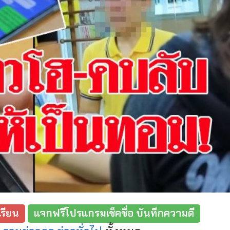
รียน
แจกฟรีโปรแกรมเช็คชื่อ บันทึกความดี