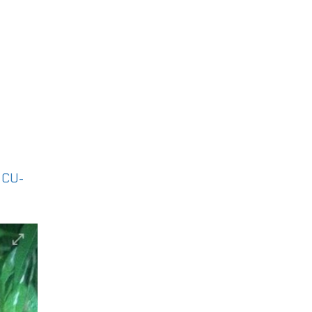
|
CU-