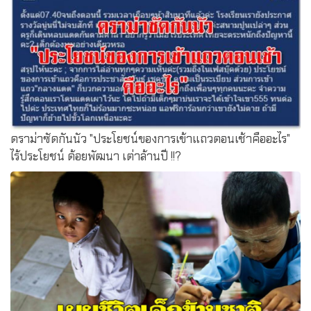
หรือไม่ปฎิบัติตาม จักต้องได้รับโทษทางวินัย
ดราม่าซัดกันนัว "ประโยชน์ของการเข้าแถวตอนเช้าคืออะไร"
ไร้ประโยชน์ ด้อยพัฒนา เต่าล้านปี !!?