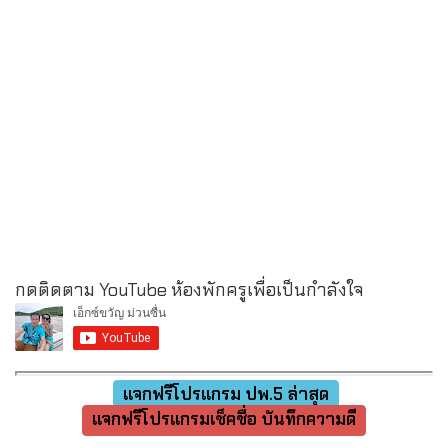
กดติดตาม YouTube ห้องพักครูเพื่อเป็นกำลังใจ
แจกฟรีโปรแกรม ปพ.5 ล่าสุด
แจกฟรีโปรแกรมเช็คชื่อ บันทึกความดี