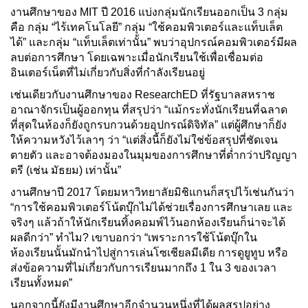
งานศึกษาของ MIT ปี 2016 แบ่งกลุ่มนักเรียนออกเป็น 3 กลุ่ม
คือ กลุ่ม “ไร้เทคโนโลยี” กลุ่ม “ใช้คอมพิวเตอร์และแท็บเล็ต
ได้” และกลุ่ม “แท็บเล็ตเท่านั้น” พบว่าอุปกรณ์คอมพิวเตอร์มีผล
ลบต่อการศึกษา โดยเฉพาะเมื่อนักเรียนใช้เพื่อเชื่อมต่อ
อินเตอร์เน็ตที่ไม่เกี่ยวกับสิ่งที่กำลังเรียนอยู่
เช่นเดียวกับงานศึกษาของ ResearchED ที่รัฐบาลสหราช
อาณาจักรเป็นผู้ออกทุน ที่สรุปว่า “แม้กระทั่งนักเรียนที่ฉลาด
ที่สุดในห้องก็ยังถูกรบกวนด้วยอุปกรณ์ดิจิทัล” แต่ผู้ศึกษาก็ยัง
ให้ความหวังไว้เลาๆ ว่า “แต่สิ่งนี้ก็ยังไม่ใช่ข้อสรุปที่ชัดเจน
ตายตัว และอาจต้องมองในมุมของการศึกษาที่ต่ำกว่าปริญญา
ตรี (เช่น มัธยม) เท่านั้น”
งานศึกษาปี 2017 โดยมหาวิทยาลัยมิชิแกนก็สรุปไว้เช่นกันว่า
“การใช้คอมพิวเตอร์โน้ตบุ๊กไม่ได้ช่วยเรื่องการศึกษาเลย และ
จริงๆ แล้วถ้าให้นักเรียนทิ้งคอมพ์ไว้นอกห้องเรียนก็น่าจะได้
ผลดีกว่า” ทำไม? เขาบอกว่า “เพราะการใช้โน้ตบุ๊กใน
ห้องเรียนนั้นมักนำไปสู่การเล่นโซเชียลมีเดีย การดูยูทูบ หรือ
ส่งข้อความที่ไม่เกี่ยวกับการเรียนมากถึง 1 ใน 3 ของเวลา
เรียนทั้งหมด”
นอกจากนี้ยังมีงานศึกษาอีกจำนวนหนึ่งที่ได้ผลสรุปอย่าง