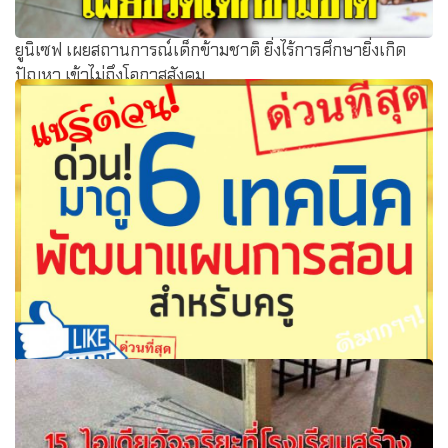
ยูนิเซฟ เผยสถานการณ์เด็กข้ามชาติ ยิ่งไร้การศึกษายิ่งเกิด
ปัญหา เข้าไม่ถึงโอกาสสังคม
ด่วนๆ มาดู 6 เทคนิค ที่ใช้พัฒนาแผนการสอนสำหรับคุณครู