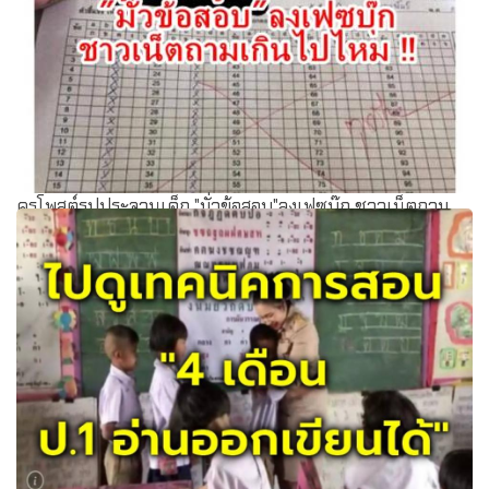
ครูโพสต์รูปประจานเด็ก "มั่วข้อสอบ"ลงเฟซบุ๊ก ชาวเน็ตถาม
เกินไปไหม !!