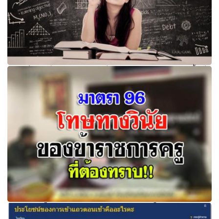
15 เคล็ดลับเรียนเก่ง...จากนักเรียนระดับหัวกะทิ เขาเหล่านั้นมี
เคล็ดลับและเทคนิคอย่างไร
มาตรา 96 โทษทางวินัย ของข้าราชการครู ผู้ใดฝ่าฝืนข้อห้าม