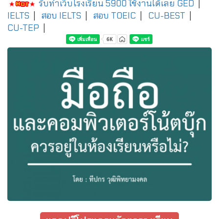
รับทำเว็บโรงเรียน 5900 ใช้งานได้เลย
GED
|
IELTS
|
สอบ IELTS
|
สอบ TOEIC
|
CU-BEST
|
CU-TEP
|