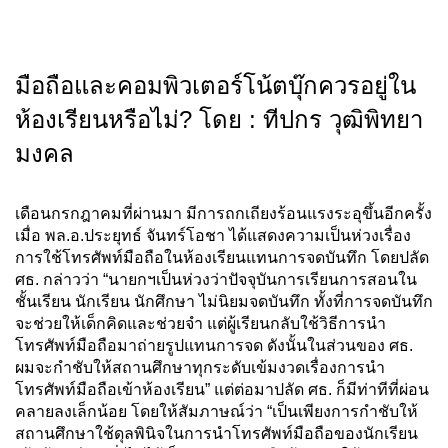
มือถือและคอมพิวเตอร์โน้ตบุ๊กควรอยู่ใน
ห้องเรียนหรือไม่? โดย : ทีปกร วุฒิพิทยา
มงคล
เดือนกรกฎาคมที่ผ่านมา มีการถกเถียงร้อนแรงระอุขึ้นอีกครั้ง
เมื่อ พล.อ.ประยุทธ์ จันทร์โอชา ได้แสดงความเป็นห่วงเรื่อง
การใช้โทรศัพท์มือถือในห้องเรียนแทนการจดบันทึก โดยปลัด
ศธ. กล่าวว่า “นายกฯเป็นห่วงว่าปัจจุบันการเรียนการสอนใน
ชั้นเรียน นักเรียน นักศึกษา ไม่นิยมจดบันทึก ทั้งที่การจดบันทึก
จะช่วยให้เด็กคิดและช่วยจำ แต่ผู้เรียนกลับใช้วิธีการนำ
โทรศัพท์มือถือมาถ่ายรูปแทนการจด ดังนั้นในส่วนของ ศธ.
ผมจะกำชับให้สถานศึกษาทุกระดับเข้มงวดเรื่องการนำ
โทรศัพท์มือถือเข้าห้องเรียน” แต่ต่อมาปลัด ศธ. ก็มีท่าทีที่ผ่อน
คลายลงเล็กน้อย โดยให้สัมภาษณ์ว่า “เป็นเพียงการกำชับให้
สถานศึกษาใช้ดุลพินิจในการนำโทรศัพท์มือถือของนักเรียน