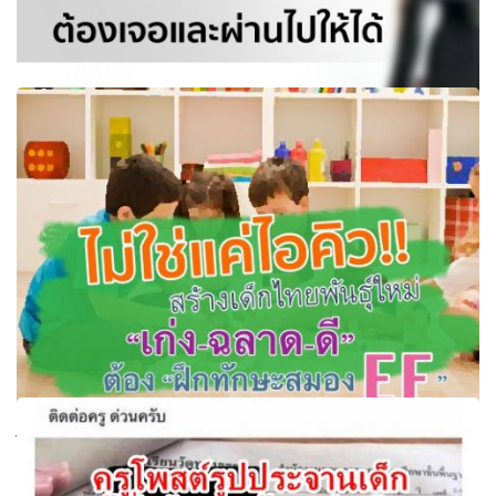
6 ปัญหาที่เด็กม.ปลายต้องเจอและผ่านไปให้ได้ น้อง ๆ ที่กำลัง
เรียนอยู่ม.ปลายนั้น
ไม่ใช่แค่ไอคิว!! สร้างเด็กไทยพันธุ์ใหม่ “เก่ง-ฉลาด-ดี” ต้อง “ฝึก
ทักษะสมอง EF”