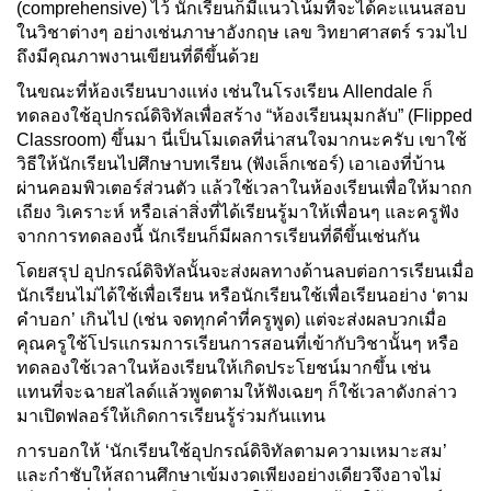
(comprehensive) ไว้ นักเรียนก็มีแนวโน้มที่จะได้คะแนนสอบ
ในวิชาต่างๆ อย่างเช่นภาษาอังกฤษ เลข วิทยาศาสตร์ รวมไป
ถึงมีคุณภาพงานเขียนที่ดีขึ้นด้วย
ในขณะที่ห้องเรียนบางแห่ง เช่นในโรงเรียน Allendale ก็
ทดลองใช้อุปกรณ์ดิจิทัลเพื่อสร้าง “ห้องเรียนมุมกลับ” (Flipped
Classroom) ขึ้นมา นี่เป็นโมเดลที่น่าสนใจมากนะครับ เขาใช้
วิธีให้นักเรียนไปศึกษาบทเรียน (ฟังเล็กเชอร์) เอาเองที่บ้าน
ผ่านคอมพิวเตอร์ส่วนตัว แล้วใช้เวลาในห้องเรียนเพื่อให้มาถก
เถียง วิเคราะห์ หรือเล่าสิ่งที่ได้เรียนรู้มาให้เพื่อนๆ และครูฟัง
จากการทดลองนี้ นักเรียนก็มีผลการเรียนที่ดีขึ้นเช่นกัน
โดยสรุป อุปกรณ์ดิจิทัลนั้นจะส่งผลทางด้านลบต่อการเรียนเมื่อ
นักเรียนไม่ได้ใช้เพื่อเรียน หรือนักเรียนใช้เพื่อเรียนอย่าง ‘ตาม
คำบอก’ เกินไป (เช่น จดทุกคำที่ครูพูด) แต่จะส่งผลบวกเมื่อ
คุณครูใช้โปรแกรมการเรียนการสอนที่เข้ากับวิชานั้นๆ หรือ
ทดลองใช้เวลาในห้องเรียนให้เกิดประโยชน์มากขึ้น เช่น
แทนที่จะฉายสไลด์แล้วพูดตามให้ฟังเฉยๆ ก็ใช้เวลาดังกล่าว
มาเปิดฟลอร์ให้เกิดการเรียนรู้ร่วมกันแทน
การบอกให้ ‘นักเรียนใช้อุปกรณ์ดิจิทัลตามความเหมาะสม’
และกำชับให้สถานศึกษาเข้มงวดเพียงอย่างเดียวจึงอาจไม่