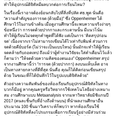
ทำให้อุปกรณ์ดิจิทัลมีผลบวกต่อการเรียนไหม?
ในเรื่องนี้เราอาจต้องย้อนกลับไปที่สิ่งที่ปลัด ศธ.พูด นั่นคือ
“ความสำคัญของการจด (ด้วยมือ)” ซึ่ง Oppenheimer ได้
ศึกษาไว้ในงานข้างต้น เมื่อดูงานศึกษานี้จะพบความจริงง่ายๆ
ข้อหนึ่งว่า การจดด้วยปากกาและกระดาษนั้น มีแนวโน้ม
ทำให้ผู้เรียนไม่จดทุกคำพูดที่ได้ฟัง แต่เป็นการ ‘คิดสรุปก่อน
จด’ เนื่องจากเราไม่สามารถเขียนได้ไวเท่ากับพิมพ์ ส่วนการ
จดด้วยคีย์บอร์ด (ไม่ว่าจะเป็นแบบไหน) นั้นมักจะทำให้ผู้เรียน
จดคล้ายกับถอดเทป ถึงแม้ว่าผู้ทำงานวิจัยจะใส่คำเตือนไว้แล้ว
ก็ตามว่า “ให้จดด้วยความคิดของตนเอง” Oppenheimer สรุป
จากงานศึกษานี้ว่า “การจด (ด้วยปากกา) ลงบนแท็บเล็ต อาจ
เป็นทางสายกลางที่ดีที่สุด นั่นคือ คุณก็ได้คิดก่อนเขียนสรุป
ด้วย ในขณะที่ก็ได้บันทึกไว้ในรูปแบบดิจิทัลด้วย”
ตัวอย่างความสัมพันธ์ของห้องเรียนกับอุปกรณ์ดิจิทัลในทาง
บวกก็มีอยู่ หากคุณครูหรือวิทยากรใช้เทคโนโลยีอย่างเหมาะ
สม งานศึกษาแบบ Metaanalysis จากมหาวิทยาลัยมิชิแกนปี
2017 (คนละชิ้นกับที่อ้างถึงด้านบน) ที่นำผลงานศึกษาอื่น
ประมาณ 100 ชิ้นมาวิเคราะห์ก็พบว่า หากห้องเรียนใช้
อุปกรณ์ดิจิทัลที่ลงโปรแกรมเพื่อการเรียนรู้อย่างมีส่วนร่วม