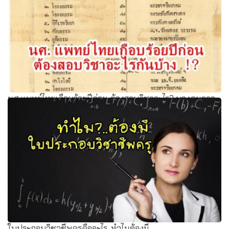
นศ.แพทย์ไทยเกือบร้อยปีก่อน ต้องสอบวิชาอะไร? บางคนอาจ
จะนึกไม่ออก
ใบประกอบวิชาชีพครูคืออะไร-ทำไมต้องมี