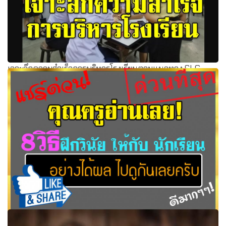
เจาะลึกความสำเร็จการบริหารโรงเรียนตามแนวทาง SLC
ของร.ร.พุทธจักรวิทยา สร้างฐานการเรียนรู้ที่เข้มแข็งให้นักเรียน
ดันคะแนนเฉลี่ยโอเน็ตปี 62 พุ่ง