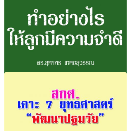
✎ ทำอย่างไรให้ลูกมีความจำดี : ดร.สุพาพร เทพยสุวรรณ ปัจจัย
หนึ่งที่สำคัญมากก็คือเด็กคนนั้นต้อง