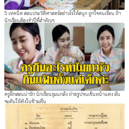
5 เทคนิค สอนประวัติศาสตร์อย่างไรให้สนุก ถูกใจคนเรียน ถ้า
นักเรียนต้องจำปีที่สำคัญๆ
ครูฝึกสอนน่ารัก นักเรียนรุมแกล้ง ถ่ายรูปจนเขินหน้าแดง ลั่น
จะดันให้ดังในข้ามคืน