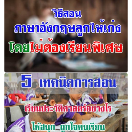
คุณครูอ่านเลย! 8วิธีฝึกวินัย ให้กับ นักเรียน อย่างได้ผล
วิธีสอนภาษาอังกฤษลูกให้เก่ง โดยไม่ต้องเรียนพิเศษ เพื่อ
อนาคตที่ดีของลูก คลิกอ่านที่นี่!