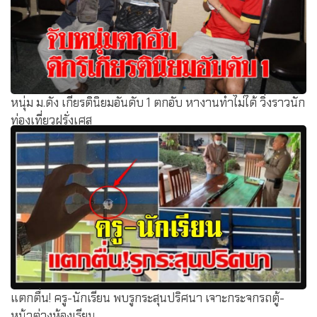
หนุ่ม ม.ดัง เกียรตินิยมอันดับ 1 ตกอับ หางานทำไม่ได้ วิ่งราวนัก
ท่องเที่ยวฝรั่งเศส
แตกตื่น! ครู-นักเรียน พบรูกระสุนปริศนา เจาะกระจกรถตู้-
หน้าต่างห้องเรียน