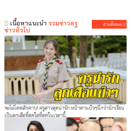
เนื้อหาแนะนำ
รวมข่าวครู
อ่านทั้งหมด
ข่าวทั่วไป
จะไม่โดดสักคาบ! ครูสาวสุดน่ารัก หน้าตาแบ๊วๆนึกว่านักเรียน
เป็นลูกเสือที่สดใสที่สุดในเวลานี้