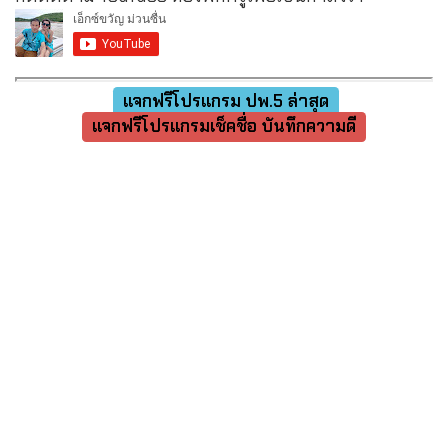
แจกฟรีโปรแกรม ปพ.5 ล่าสุด
แจกฟรีโปรแกรมเช็คชื่อ บันทึกความดี