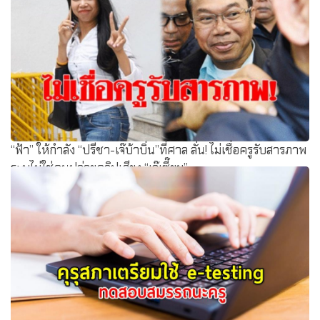
“ฟ้า” ให้กำลัง “ปรีชา-เจ๊บ้าบิ่น”ที่ศาล ลั่น! ไม่เชื่อครูรับสารภาพ
ระบุไม่ใช่คนปล่อยคลิปเสียง “เจ๊เซี๊ยม”