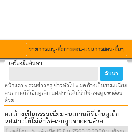
MENU
รายการเมนู-สื่อการสอน-แผนการสอน-อื่นๆ
เครื่องมือค้นหา
หน้าแรก
»
รวมข่าวครู ข่าวทั่วไป
» ผอ.อ้างเป็นธรรมเนียม
คนเกาหลีที่เอ็นดูเด็ก นศ.สาวโต้ไม่น่าใช่-เจอลูบขาอ่อน
ด้วย
ผอ.อ้างเป็นธรรมเนียมคนเกาหลีที่เอ็นดูเด็ก
นศ.สาวโต้ไม่น่าใช่-เจอลูบขาอ่อนด้วย
โพสต์โดย : Admin เมื่อ 15 มิ.ย. 2560 13:30:20 น. เข้าชม