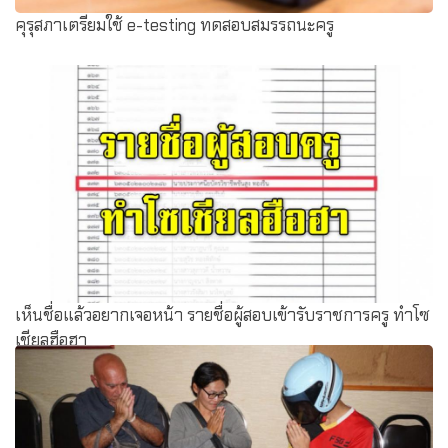
คุรุสภาเตรียมใช้ e-testing ทดสอบสมรรถนะครู
เห็นชื่อแล้วอยากเจอหน้า รายชื่อผู้สอบเข้ารับราชการครู ทำโซ
เชียลฮือฮา