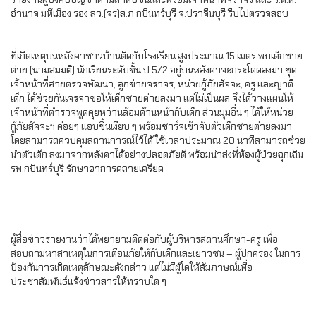
อำนาจ มหึเมือง รอง สว.(จร)ส.ภ กบินทร์บุรี จ.ปราจีนบุรี รีบไปตรวจสอบ
ที่เกิดเหตุบนหลังคาชาวบ้านติดกับโรงเรียน สูงประมาณ 15 เมตร พบเด็กชาย
ต่าย (นามสมมติ) นักเรียนระดับชั้น ป.5/2 อยู่บนหลังคาจะกระโดดลงมา ชุด
เจ้าหน้าที่สายตรวจพัฒนา, ลูกข่ายจราจร, หน่วยกู้ภัยสัจจะ, ครู และญาติ
เด็ก ได้ช่วยกันเจรจาขอให้เด็กชายต่ายลงมา แต่ไม่เป็นผล จึงได้วางแผนให้
เจ้าหน้าที่ตำรวจพูดคุยหว่านล้อมด้านหน้ากับเด็ก ส่วนมุมอื่น ๆ ได้ให้หน่วย
กู้ภัยสัจจะฯ ค่อยๆ แอบขึ้นเงียบ ๆ พร้อมชาร์จเข้าจับตัวเด็กชายต่ายลงมา
โดยสามารถควบคุมสถานการณ์ไว้ได้ ใช้เวลาประมาณ 20 นาทีสามารถช่วย
นำตัวเด็ก ลงมาจากหลังคาได้อย่างปลอดภัยดี พร้อมนำส่งที่ห้องผู้ป่วยฉุกเฉิน
รพ.กบินทร์บุรี รักษาอาการคลายเครียด
ผู้สื่อข่าวรายงานว่าได้พยายามติดต่อกับผู้บริหารสถานศึกษา-ครู เพื่อ
สอบถามหาสาเหตุในการเตือนภัยให้กับเด็กและเยาวชน – ผู้ปกครอง ในการ
ป้องกันการเกิดเหตุลักษณะดังกล่าว แต่ไม่มีผู้ใดให้สัมภาษณ์เพื่อ
ประชาสัมพันธ์แจ้งข่าวสารให้ทราบใด ๆ