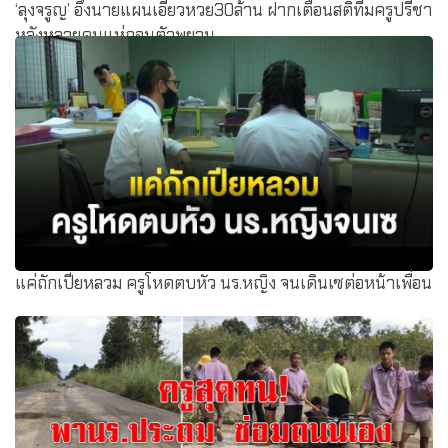
‘ลุงจรูญ’ อึ้งนายแผนเอี่ยวหวย30ล้าน ฝากเตือนสติทีมครูปรีชา
หลังหลายคนแห่ถอนตัวพยาน
แค่ถักเปียหลวม ครูโหดตบหัว นร.หญิง จนเดินเซต่อหน้าเพื่อน