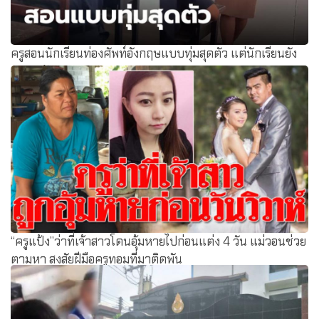
ครูสอนนักเรียนท่องศัพท์อังกฤษแบบทุ่มสุดตัว แต่นักเรียนยัง
แอบหลับ
“ครูแป้ง”ว่าที่เจ้าสาวโดนอุ้มหายไปก่อนแต่ง 4 วัน แม่วอนช่วย
ตามหา สงสัยฝีมือครูทอมที่มาติดพัน