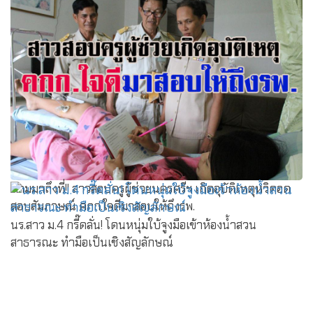
ตามมาถึงที่!! สาวสอบครูผู้ช่วยนครศรีฯ เกิดอุบัติเหตุหวิดอด
สอบสัมภาษณ์ คกก.ใจดีมาสอบให้ถึงรพ.
นร.สาว ม.4 กรี๊ดลั่น! โดนหนุ่มใบ้จูงมือเข้าห้องน้ำสวน
สาธารณะ ทำมือเป็นเชิงสัญลักษณ์