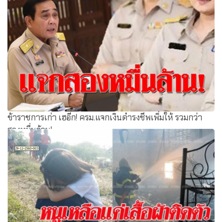
ข้าราชการเก่า เฮอีก! ครม.แจกเงินดำรงชีพเพิ่มให้ รวมกว่า
สองหมื่นล้าน!