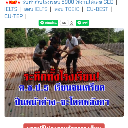
รับทำเว็บโรงเรียน 5900 ใช้งานได้เลย
GED
|
IELTS
|
สอบ IELTS
|
สอบ TOEIC
|
CU-BEST
|
CU-TEP
|