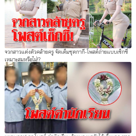
จวกสาวแต่งตัวคล้ายครู จัดเต็มชุดกากี-โพสต์ถ่ายแบบเซ็กซี่
เหมาะสมหรือไม่!?