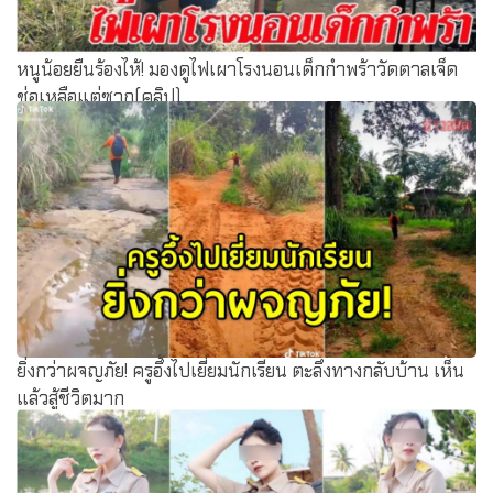
หนูน้อยยืนร้องไห้! มองดูไฟเผาโรงนอนเด็กกำพร้าวัดตาลเจ็ด
ช่อเหลือแต่ซาก(คลิป)
ยิ่งกว่าผจญภัย! ครูอึ้งไปเยี่ยมนักเรียน ตะลึงทางกลับบ้าน เห็น
แล้วสู้ชีวิตมาก