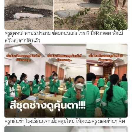
ครูสุดทน! พานร.ประถม ซ่อมถนนเอง โวย 8 ปีพังตลอด พ้อไม่
หวังงบจากรัฐแล้ว
ครูกลั้นขำ โรงเรียนแจกเสื้อคลุมใหม่ ให้คณะครู มองผ่านๆ คิด
ว่าประชุมไลน์แมน