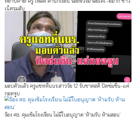
หยาบคาย! ครู โพสต์ ด่านักเรียน ร้อยพวงมาลัยได้เ -ี้ยมาก ชาว
เน็ตรุมสับ
มอบตัวแล้ว ครูแชทหื่นนร.สาววัย 12 รับขาดสติ ปัดข่มขืน-แค่
กอดจูบ
ร้อง ศธ. คุมเข้มโรงเรียน ไม่มีใบอนุญาต ‘ห้ามรับ ห้ามสอน’