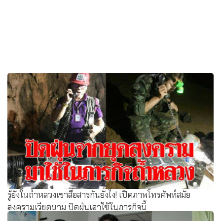
รู้ยังในถ้ำหลวงเขาสื่อสารกันยังไง! เปิดภาพโทรศัพท์สมัย
สงครามเวียดนาม ปัดฝุ่นเอาใช้ในภารกิจนี้