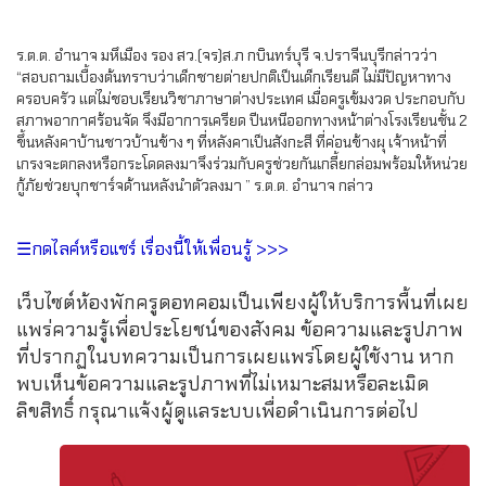
ร.ต.ต. อำนาจ มหึเมือง รอง สว.(จร)ส.ภ กบินทร์บุรี จ.ปราจีนบุรีกล่าวว่า
“สอบถามเบื้องต้นทราบว่าเด็กชายต่ายปกติเป็นเด็กเรียนดี ไม่มีปัญหาทาง
ครอบครัว แต่ไม่ชอบเรียนวิชาภาษาต่างประเทศ เมื่อครูเข้มงวด ประกอบกับ
สภาพอากาศร้อนจัด จึงมีอาการเครียด ปีนหนีออกทางหน้าต่างโรงเรียนชั้น 2
ขึ้นหลังคาบ้านชาวบ้านข้าง ๆ ที่หลังคาเป็นสังกะสี ที่ค่อนข้างผุ เจ้าหน้าที่
เกรงจะตกลงหรือกระโดดลงมาจึงร่วมกับครูช่วยกันเกลี้ยกล่อมพร้อมให้หน่วย
กู้ภัยช่วยบุกชาร์จด้านหลังนำตัวลงมา ” ร.ต.ต. อำนาจ กล่าว
☰กดไลค์หรือแชร์ เรื่องนี้ให้เพื่อนรู้ >>>
เว็บไซต์ห้องพักครูดอทคอมเป็นเพียงผู้ให้บริการพื้นที่เผย
แพร่ความรู้เพื่อประโยชน์ของสังคม ข้อความและรูปภาพ
ที่ปรากฏในบทความเป็นการเผยแพร่โดยผู้ใช้งาน หาก
พบเห็นข้อความและรูปภาพที่ไม่เหมาะสมหรือละเมิด
ลิขสิทธิ์ กรุณาแจ้งผู้ดูแลระบบเพื่อดำเนินการต่อไป