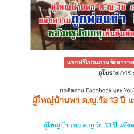
แจกฟรีโปรแกรมจัดตารางเ
ดูในรายการ 
กดติดตาม Facebook และ YouTu
ผู้ใหญ่บ้านพา ด.ญ.วัย 13 ปี 
ผู้ใหญ่บ้านพา ด.ญ.วัย 13 ปี แจ้ง