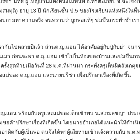
รีชา นัทธี ผู้ใหญ่บ้านแห่งหนึ่งในพื้นที่ อ.ท่าตะเกียบ จ.ฉะเชิงเ
ติ) อายุ 13 ปี นักเรียนชั้น ป.5 ของโรงเรียนแห่งหนึ่งในพื้นท
้สอบถามหาความจริง จนทราบว่าถูกพ่อแท้ๆ ข่มขืนกระทำชำเราตั
ันไปหลายปีแล้ว ส่วนด.ญ.แอน ได้อาศัยอยู่กับปู่กับย่า จนกระ
้ายคนเมา ก่อนจะพา ด.ญ.แอน เข้าไปในห้องของบ้านและข่มขืนก
รั้งสุดท้ายเมื่อวันที่ 28 ม.ค.ที่ผ่านมา กระทั่งครูเห็นผิดสังเกตุ
ม่ของ ด.ญ.แอน และนายปรีชา เพื่อปรึกษาเรื่องที่เกิดขึ้น
ด.ญ.แอน พร้อมกับครูและแม่ของเด็กเข้าพบ น.ส.กมลชญา ประเส
มขอคำปรึกษาเรื่องที่เกิดขึ้น โดยนายอำเภอได้แนะนำให้ดำเน
าผิดกับผู้เป็นพ่อ ตนจึงได้พาผู้เสียหายเข้าแจ้งความกับ พ.ต.ท