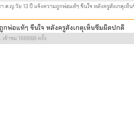
า ด.ญ.วัย 13 ปี แจ้งความถูกพ่อแท้ๆ ขืนใจ หลังครูสังเกตุเห็น
ถูกพ่อแท้ๆ ขืนใจ หลังครูสังเกตุเห็นซึมผิดปกติ
. เข้าชม 166668 ครั้ง