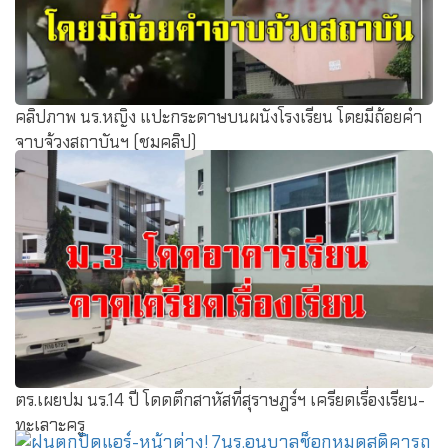
คลิปภาพ นร.หญิง แปะกระดาษบนผนังโรงเรียน โดยมีถ้อยคำ
จาบจ้วงสถาบันฯ (ชมคลิป)
ตร.เผยปม นร.14 ปี โดดตึกสาหัสที่สุราษฎร์ฯ เครียดเรื่องเรียน-
ทะเลาะครู