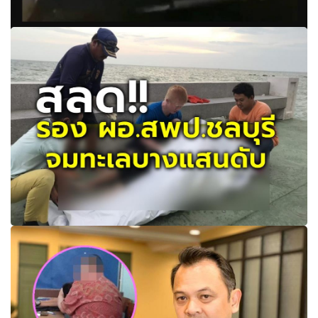
ด่วน! สั่งเด้งราชการ "ซี8" ลวนลามลูกจ้างสาวจนลาออก
สลด!! รอง ผอ.สพป.ชลบุรี เขต 2 จมทะเลบางแสนดับ (คลิป)