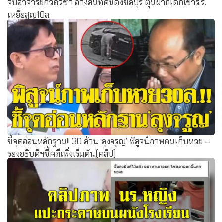
จับอาจารย์กวดวิชา อ้างสนิทคนดังชลบุรี ตุ๋นฝากเด็กเข้าร.ร.
เหยื่อสูญ10ล.
ชี้จุดอ่อนหลักฐาน!! 30 ล้าน ‘ลุงจรูญ’ พิสูจน์ภาพคนเก็บหวย –
รองอธิบดีฯชี้คดีเพิ่งเริ่มต้น(คลิป)