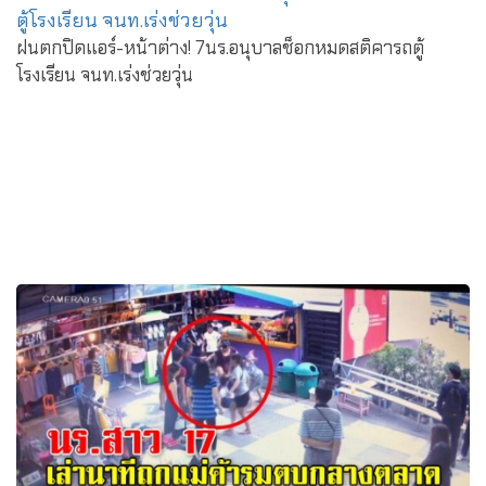
ฝนตกปิดแอร์-หน้าต่าง! 7นร.อนุบาลช็อกหมดสติคารถตู้
โรงเรียน จนท.เร่งช่วยวุ่น