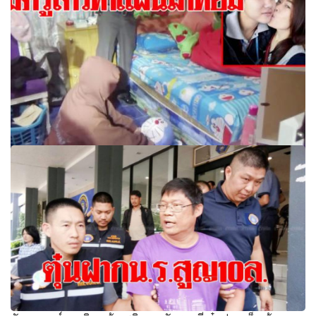
คุมตัวครูสาวทำแผน บีบคอทอมดับคาบ้าน สารภาพระแวง
กลัวปันใจ