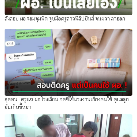
สั่งสอบ ผอ.จอมจุมพิต จูบมือครูสาวฟิลิปปินส์ จนผวา ลาออก
สุดทน ! ครูแฉ ผอ.โรงเรียน กดขี่ใช้แรงงานเยี่ยงคนใช้ ดูแลลูก
ยันเก็บขี้หมา