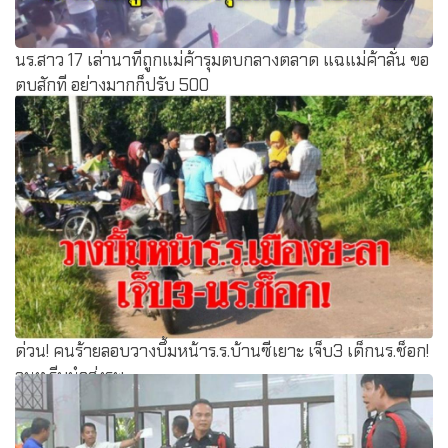
นร.สาว 17 เล่านาทีถูกแม่ค้ารุมตบกลางตลาด แฉแม่ค้าลั่น ขอ
ตบสักที อย่างมากก็ปรับ 500
ด่วน! คนร้ายลอบวางบึ้มหน้าร.ร.บ้านซีเยาะ เจ็บ3 เด็กนร.ช็อก!
จนท.รีบนำส่งรพ.