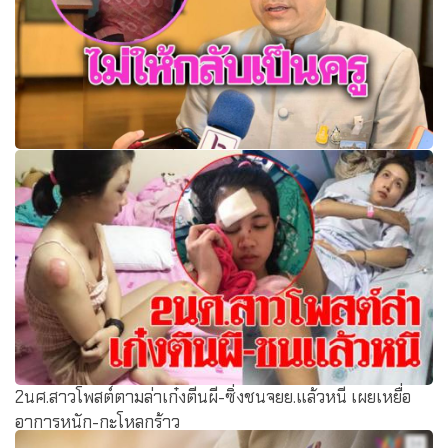
"ณัฏฐพล" เดือดพ่อพิมพ์ล้วงแลกเกรด "ไม่ให้กลับเป็นครู"
2นศ.สาวโพสต์ตามล่าเก๋งตีนผี-ซิ่งชนจยย.แล้วหนี เผยเหยื่อ
อาการหนัก-กะโหลกร้าว