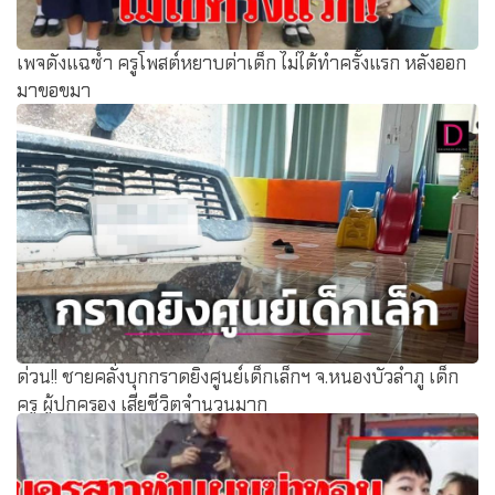
เพจดังแฉซ้ำ ครูโพสต์หยาบด่าเด็ก ไม่ได้ทำครั้งแรก หลังออก
มาขอขมา
ด่วน!! ชายคลั่งบุกกราดยิงศูนย์เด็กเล็กฯ จ.หนองบัวลำภู เด็ก
ครู ผู้ปกครอง เสียชีวิตจำนวนมาก