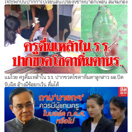
โจ๋18พกปืนปากกาไปเรียนลั่นเปรี้ยง!เข้าหน้าอกเพื่อน ล้มจมกอง
เลือดอาการสาหัส
แม่โวย ครูดื่มเหล้าใน ร.ร. ปากขวดโซดาทิ่มตาลูกสาว ผอ.ปัด
รับผิด อ้างมีข้อยกเว้น ดื่มได้