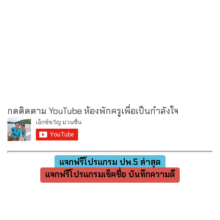
กดติดตาม YouTube ห้องพักครูเพื่อเป็นกำลังใจ
แจกฟรีโปรแกรม ปพ.5 ล่าสุด
แจกฟรีโปรแกรมเช็คชื่อ บันทึกความดี