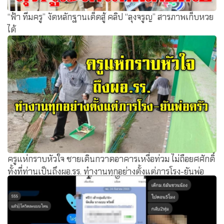
“ฟ้า ทีมครู” งัดหลักฐานเด็ดสู้ คลิป “ลุงจรูญ” สารภาพเก็บหวย
ได้
ครูแห่กราบหัวใจ ชายเดินกวาดอาคารเหงื่อท่วม ไม่ถือยศศักดิ์
ทั้งที่ท่านเป็นถึงผอ.รร. ทำงานทุกอย่างตั้งแต่ภารโรง-ยันพ่อ
ครัว