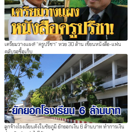
เตรียมวางแผง!! “ครูปรีชา” หวย 30 ล้าน เขียนหนังสือ-แฟน
คลับรอซื้อเก็บ
ลูกจ้างโรงเรียนดังในชัยภูมิ ยักยอกเงิน 6 ล้านบาท ทำการเงิน