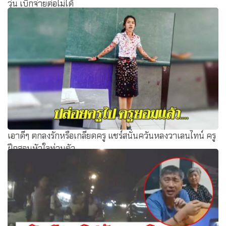
วุ่น เบิกจ่ายต่อไม่ได้
เอาดีๆ ตกลงรักหรือเกลียดครู แชร์สนั่นควันหลงวาเลนไทน์ ครู
ฝึกสอนหัวใจท่วมตัว