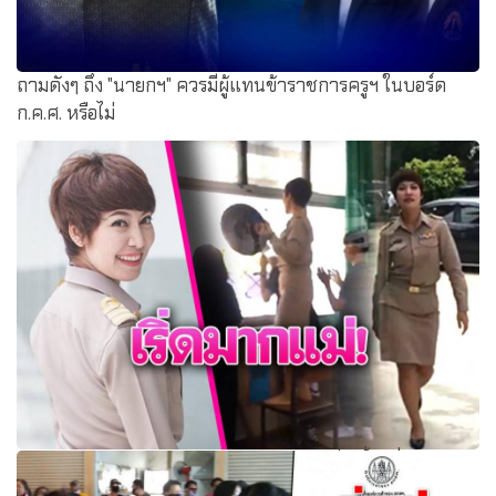
ถามดังๆ ถึง "นายกฯ" ควรมีผู้แทนข้าราชการครูฯ ในบอร์ด
ก.ค.ศ. หรือไม่
เปิดใจ ครูขวัญ สายฮา จนถูกยกว่าเป็น ครูที่เปรี้ยวที่สุด!