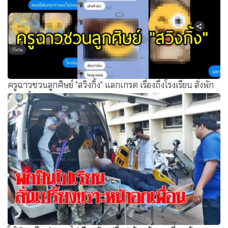
ครูฉาวชวนลูกศิษย์ "สวิงกิ้ง" แลกเกรด เรื่องถึงโรงเรียน สั่งพัก
งาน-ตั้งกรรมการสอบ