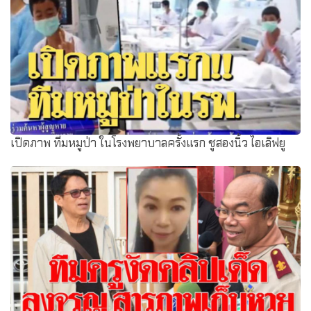
เปิดภาพ ทีมหมูป่า ในโรงพยาบาลครั้งแรก ชูสองนิ้ว ไอเลิฟยู