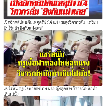
เปิดอีกคลิปแฉต้นเหตุคดียิงโจ๋ ม.4 เผยลุงวิศวกรลั่น “เตรียม
ปืนไว้แล้ว ยิงกับแม่งเลย!”
แชร์สนั่น ครูเงื้อฟาดลงโทษ นร.หญิงสุดแรง วิจารณ์หนักทำ
เกินไปมั้ย!