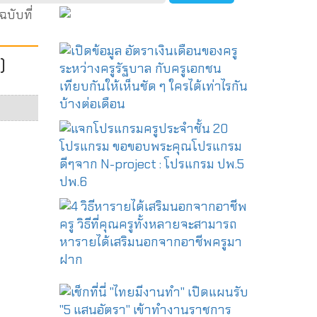
บับที่
)