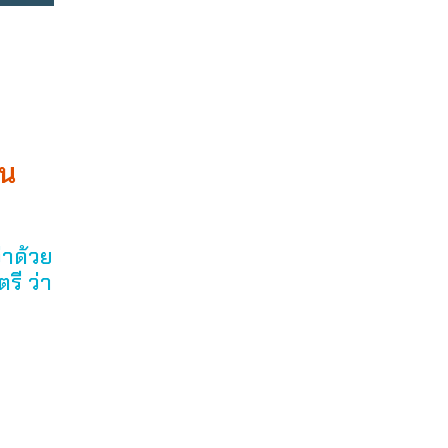
าน
่าด้วย
รี ว่า