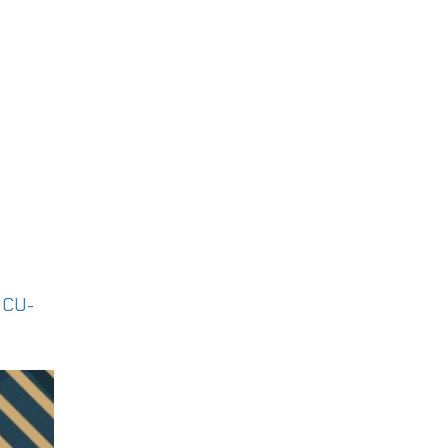
|
CU-