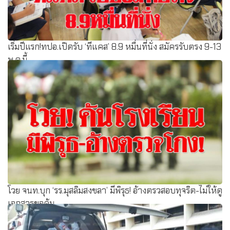
เริ่มปีแรก!ทปอ.เปิดรับ ‘ทีแคส’ 8.9 หมื่นที่นั่ง สมัครรับตรง 9-13
พ.ค.นี้
โวย จนท.บุก ‘รร.มุสลิมสงขลา’ มีพิรุธ! อ้างตรวสอบทุจริต-ไม่ให้ดู
เอกสารขอค้น