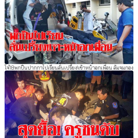
โจ๋18พกปืนปากกาไปเรียนลั่นเปรี้ยง!เข้าหน้าอกเพื่อน ล้มจมกอง
เลือดอาการสาหัส