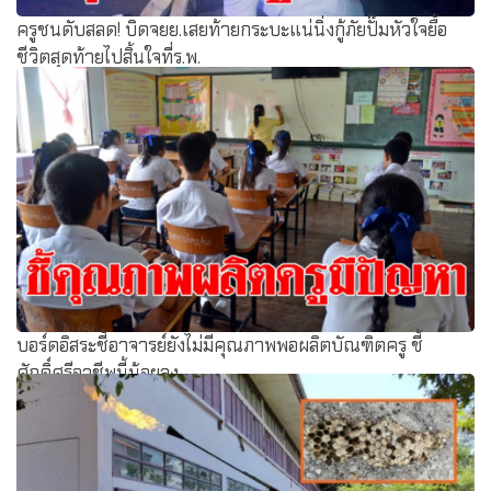
ครูชนดับสลด! บิดจยย.เสยท้ายกระบะแน่นิ่งกู้ภัยปั๊มหัวใจยื้อ
ชีวิตสุดท้ายไปสิ้นใจที่ร.พ.
บอร์ดอิสระชี้อาจารย์ยังไม่มีคุณภาพพอผลิตบัณฑิตครู ชี้
ศักดิ์ศรีอาชีพนี้น้อยลง