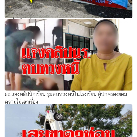
‘ครูตั้น’ ไม่หวั่นม็อบกดดัน ถกก.คลังแก้ปัญหา ‘ธุรการ-ภารโรง’
ผอ.แจงคลิปนักเรียน รุมตบทวงหนี้ในโรงเรียน ผู้ปกครองยอม
ความไม่เอาเรื่อง