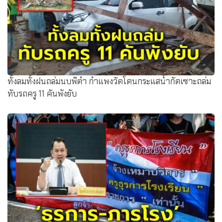
ทั้งลมทั้งฝนถล่มนบพิตำ กำแพงวัดโดนกระแสน้ำกัดเซาะถล่ม
ทับรถครู 11 คันพังยับ