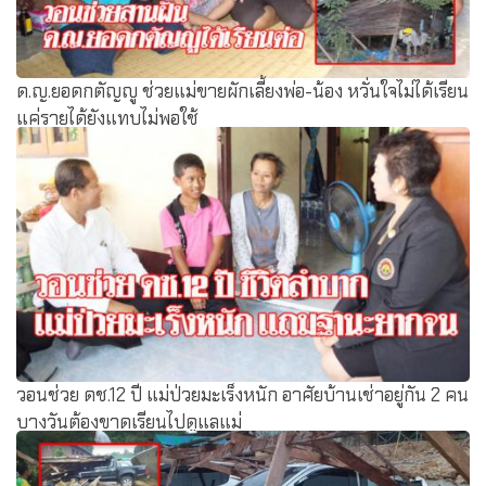
ด.ญ.ยอดกตัญญู ช่วยแม่ขายผักเลี้ยงพ่อ-น้อง หวั่นใจไม่ได้เรียน
แค่รายได้ยังแทบไม่พอใช้
วอนช่วย ดช.12 ปี แม่ป่วยมะเร็งหนัก อาศัยบ้านเช่าอยู่กัน 2 คน
บางวันต้องขาดเรียนไปดูแลแม่