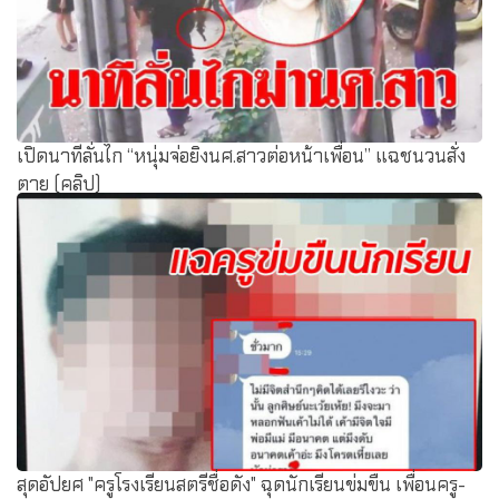
เปิดนาทีลั่นไก “หนุ่มจ่อยิงนศ.สาวต่อหน้าเพื่อน” แฉชนวนสั่ง
ตาย (คลิป)
สุดอัปยศ "ครูโรงเรียนสตรีชื่อดัง" ฉุดนักเรียนข่มขืน เพื่อนครู-