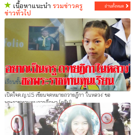
เนื้อหาแนะนำ
รวมข่าวครู
อ่านทั้งหมด
ข่าวทั่วไป
เปิดใจด.ญ.ป.5 เขียนจดหมายถวายฎีกา ‘ในหลวง’ ขอ
พระราชทานทุนการศึกษา (คลิป)