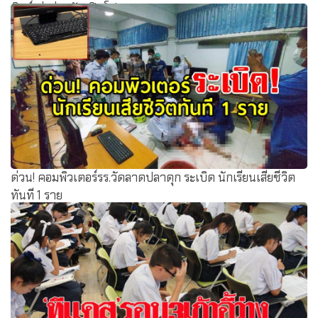
ศิษย์เก่าร่วมกันเปิดโปง
ด่วน! คอมพิวเตอร์รร.วัดลาดปลาดุก ระเบิด นักเรียนเสียชีวิต
ทันที 1 ราย