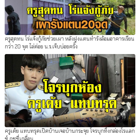
ครูสุดทน โร่แจ้งกู้ภัยช่วยเผา หลังฝูงแตนทำรังล้อมอาคารเรียน
กว่า 20 จุด ไล่ต่อย น.ร.เจ็บบ่อยครั้ง
ครูเต้ย แทบทรุดเปิดบ้านเจอบ้านกระจุย โจรบุกทิ้งกล่องโรแลก
ซ์ กุชชี่เกลื่อน