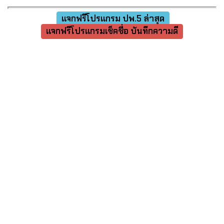
แจกฟรีโปรแกรม ปพ.5 ล่าสุด
แจกฟรีโปรแกรมเช็คชื่อ บันทึกความดี