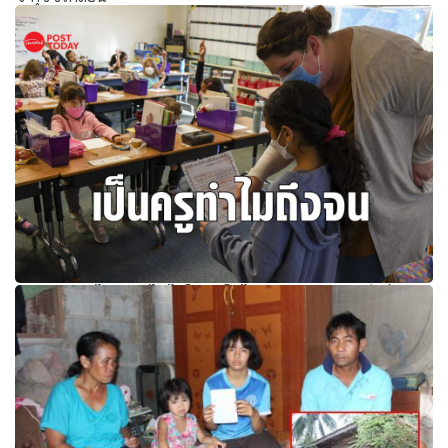
เงินเดือนครูไม่พอยาไส้ ไม่ใช่แค่ในไทยแต่ครูอเมริกันก็รู้สึก