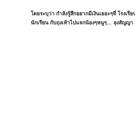
โดยระบุว่า
กำลังรู้สึกอยากมีเงินเยอะๆที่ โรงเรี
นักเรียน กับถุงเท้าไปแจกน้องๆหนูๆ… ลุงสัญญ