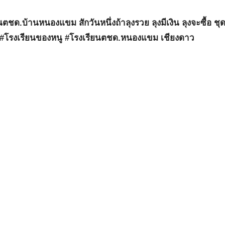
ยนตชด.บ้านหนองแขม สักวันหนึ่งถ้าลุงรวย ลุงมีเงิน ลุงจะซื้อ ชุ
า #โรงเรียนของหนู #โรงเรียนตชด.หนองแขม เชียงดาว