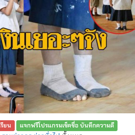
รียน
แจกฟรีโปรแกรมเช็คชื่อ บันทึกความดี