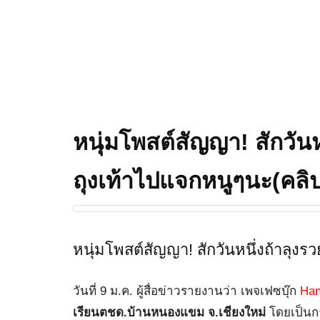
หนุ่มโพสต์สัญญา! สักวันหน
ถุงเท้าไปแจกหนูๆนะ(คลิ
หนุ่มโพสต์สัญญา! สักวันหนึ่งถ้าลุงร
วันที่ 9 ม.ค. ผู้สื่อข่าวรายงานว่า เพจเฟซบุ๊ก
Ha
เรียนตชด.บ้านหนองแขม
จ.เชียงใหม่
โดยเป็นก