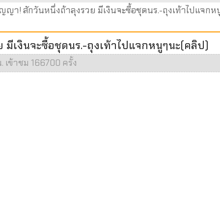
ญญา! สักวันหนึ่งถ้าลุงรวย มีเงินจะซื้อชุดนร.-ถุงเท้าไปแจกหน
ย มีเงินจะซื้อชุดนร.-ถุงเท้าไปแจกหนูๆนะ(คลิป)
น. เข้าชม 166700 ครั้ง