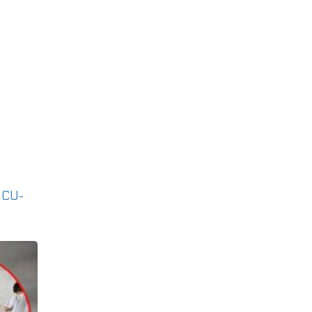
|
CU-